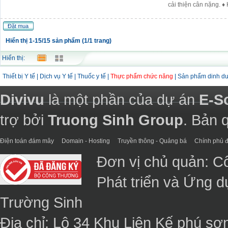
cải thiện cân nặng. ♦
Đặt mua
Hiển thị 1-15/15 sản phẩm (1/1 trang)
Hiển thị:
Thiết bị Y tế
|
Dịch vụ Y tế
|
Thuốc y tế
|
Thực phẩm chức năng
|
Sản phẩm dinh d
Divivu
là một phần của dự án
E-S
trợ bởi
Truong Sinh Group
. Bản 
Điện toán đám mây
Domain - Hosting
Truyền thông - Quảng bá
Chính phủ đ
Đơn vị chủ quản: C
Phát triển và Ứng 
Trường Sinh
Địa chỉ: Lô 34 Khu Liên Kế phú sơ