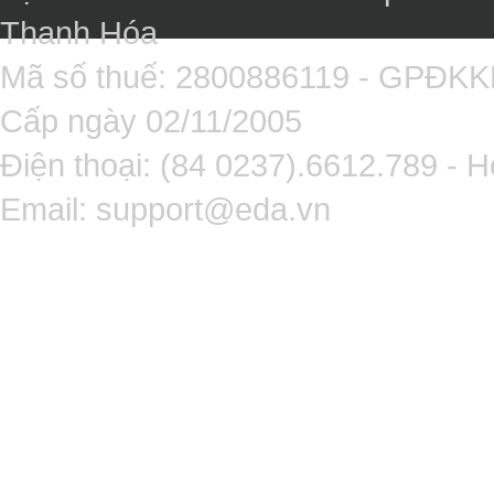
Thanh Hóa
Mã số thuế: 2800886119 - GPĐK
Cấp ngày 02/11/2005
Điện thoại: (84 0237).6612.789 - H
Email:
support@eda.vn