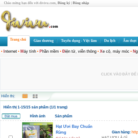
Chào mừng bạn đến với divivu.com,
Đăng ký
|
Đăng nhập
Trang chủ
Giao thương
Tuyển dụng - Việc làm
Du lịch
Ẩm thực
I
nternet
M
áy tính
P
hần mềm
Đ
iện tử, viễn thông
X
e cộ, máy móc
N
g
CLICK VÀO ĐÂY ĐỂ L
Hiển thị:
Hiển thị 1-15/15 sản phẩm (1/1 trang)
Hình ảnh
Sản phẩm
Đặt mua
Hạt Ươi Bay Chuẩn
htt
Rừng
Gian hàng:
HẠT ƯƠI LÀ GÌ