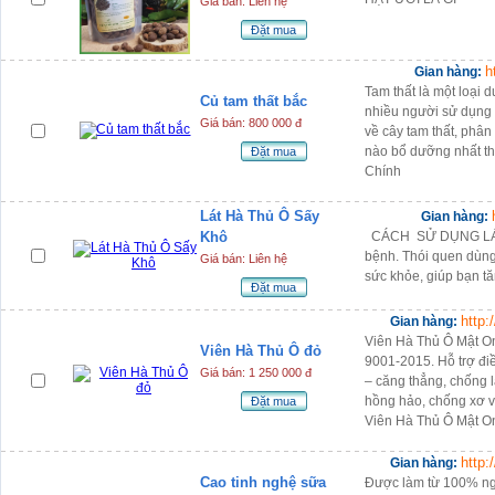
Giá bán: Liên hệ
Đặt mua
h
Gian hàng:
Tam thất là một loại 
Củ tam thất bắc
nhiều người sử dụng 
Giá bán: 800 000 đ
về cây tam thất, phân
nào bổ dưỡng nhất th
Đặt mua
Chính
Lát Hà Thủ Ô Sấy
Gian hàng:
Khô
CÁCH SỬ DỤNG LÁT H
bệnh. Thói quen dùng 
Giá bán: Liên hệ
sức khỏe, giúp bạn tă
Đặt mua
http:
Gian hàng:
Viên Hà Thủ Ô Mật On
Viên Hà Thủ Ô đỏ
9001-2015. Hỗ trợ đi
Giá bán: 1 250 000 đ
– căng thẳng, chống l
hồng hảo, chống xơ v
Đặt mua
Viên Hà Thủ Ô Mật On
http:
Gian hàng:
Cao tinh nghệ sữa
Được làm từ 100% ngu