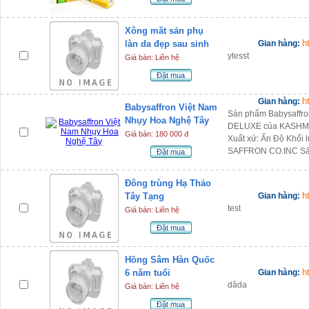
Xông măt sản phụ
h
làn da đẹp sau sinh
Gian hàng:
ytesst
Giá bán: Liên hệ
Đặt mua
h
Gian hàng:
Babysaffron Việt Nam
Sản phẩm Babysaffro
Nhụy Hoa Nghệ Tây
DELUXE của KASHMIR 
Giá bán: 180 000 đ
Xuất xứ: Ấn Độ Khối 
SAFFRON CO.INC Sả
Đặt mua
Đông trùng Hạ Thảo
h
Tây Tạng
Gian hàng:
test
Giá bán: Liên hệ
Đặt mua
Hồng Sâm Hàn Quốc
h
6 năm tuổi
Gian hàng:
dâda
Giá bán: Liên hệ
Đặt mua