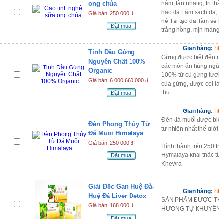
ong chúa
nám, tàn nhang, trị 
hào da Làm sạch da,
Giá bán: 250 000 đ
nẻ Tái tạo da, làm se 
Đặt mua
trắng hồng, mịn màng
h
Gian hàng:
Tinh Dầu Gừng
Gừng được biết đến nh
Nguyên Chất 100%
các món ăn hàng ngày
Organic
100% từ củ gừng tươi
Giá bán: 6 000 660 000 đ
của gừng, được coi là
thư
Đặt mua
h
Gian hàng:
Đèn đá muối được biết
Đèn Phong Thủy Từ
tự nhiên nhất thế giớ
Đá Muối Himalaya
Giá bán: 250 000 đ
Hình thành trên 250 t
Hymalaya khai thác từ
Đặt mua
Khewra
Giải Độc Gan Huệ Đà-
h
Gian hàng:
Huệ Đà Liver Detox
SẢN PHẨM ĐƯỢC TH
Giá bán: 168 000 đ
HƯƠNG TỰ KHUYÊ
Đặt mua