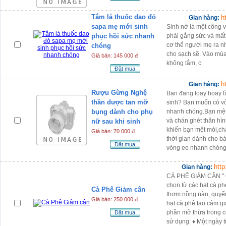
Tắm lá thuốc dao đỏ
h
Gian hàng:
sapa mẹ mới sinh
Sinh nở là một công 
phục hồi sức nhanh
phải gắng sức và mất
cơ thể người mẹ ra n
chóng
cho sạch sẽ. Vào mùa 
Giá bán: 145 000 đ
không tắm, c
Đặt mua
h
Gian hàng:
Rượu Gừng Nghệ
Bạn đang loay hoay t
thần dược tan mỡ
sinh? Bạn muốn có vò
bụng dành cho phụ
nhanh chóng.Bạn mệt
và chán ghét thân hìn
nữ sau khi sinh
khiến bạn mệt mỏi,ch
Giá bán: 70 000 đ
thời gian dành cho b
Đặt mua
vòng eo nhanh chóng
htt
Gian hàng:
CÀ PHÊ GIẢM CÂN " C
chọn từ các hạt cà p
Cà Phê Giảm cân
thơm nồng nàn, quyến 
Giá bán: 250 000 đ
hạt cà phê tạo cảm g
phần mỡ thừa trong c
Đặt mua
sử dụng: ♦ Một ngày từ