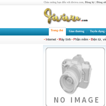
Chào mừng bạn đến với divivu.com,
Đăng ký
|
Đăng n
Trang chủ
Giao thương
Tuyển dụng -
I
nternet
M
áy tính
P
hần mềm
Đ
iện tử, v