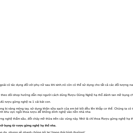
goài có tác dụng đối với phụ nữ sau khi sinh,nó còn có thể sử dụng cho tất cả các đối tượng n
g theo dõi shop hướng dẫn mọi người cách dùng Rượu Gừng Nghệ hạ thổ đánh tan mỡ bụng ch
đủ rượu gừng nghệ ra 1 cái bát con.
ông bị vàng móng tay, sử dụng khăn sữa sạch của em bé bôi đều lên khắp cơ thể. Chúng ta có t
anh khu vực ngồi thoa rượu để không dính nghệ vào nền nhà nha
g nghệ thấm sâu, đốt cháy mỡ thừa trên các vùng này. Nhớ là chỉ thoa Rượu gừng nghệ hạ thổ
mỡ bụng từ rượu gừng nghệ hạ thổ nha.
da, nhưng sẽ nhanh chóng trở lại \'trạng thái bình thường\'.