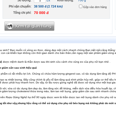
Số lượng:
Lít
Khối lượng:
700 g
Phí vận chuyển:
38 500 đ
(1 724 km)
Gộp vào đơn hàng
70 000 đ
Tổng chi phí:
au sinh? Bạn muốn có vòng eo thon, dáng đẹp một cách nhanh chóng.Bạn mệt mỏi,căng thẳng k
c con cái khiến bạn không còn thời gian dành cho bản thân,cần ngay một sản phẩm giảm vòng
hệ
được mệnh danh là thần dược sau khi sinh cứu cánh cho vùng eo của phụ nữ bạn nhé .
p giảm cân sau sinh hiệu quả
 phẩm có rất nhiều lợi ích. Chúng có chứa hàm lượng gingerol cao, có tác dụng làm tăng độ PH 
ẽ tạo ra nhiệt lượng. Đây cũng chính là yếu tố làm tăng quá trình phân hủy mỡ, giúp cơ thể tiê
sẽ được phát huy nhanh hơn. Do vậy, từ lâu rượu gừng nghệ đã được sử dụng như một loại gia 
ệt vời, vừa có tác dụng làm đẹp da, làm tăng sức đề kháng, miễn dịch vừa điều hòa huyết áp, 
m giảm lượng cholesterol thừa trong máu, làm tan mỡ bụng, giúp giảm cân sau sinh nhanh chón
o nên
Rượu Gừng Nghệ hạ thổ 90 ngày
được xem là thần dược tan mỡ bụng dành cho phụ nữ sau
ng tốt như vậy,nhưng liệu rằng có thể sử dụng cho phụ nữ béo bụng mà không phải do mới 