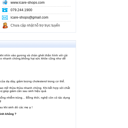
www.icare-shops.com
079.244.1900
icare-shops@gmail.com
Chưa cập nhật hỗ trợ trực tuyến
hi nhìn vào gương và chán ghét thân hình với cái
 eo nhanh chóng,không hại sức khỏe cũng như dễ
của dạ dày, giảm lượng cholesterol trong cơ thể.
u hao mỡ thừa thừa nhanh chóng. Khi kết hợp với chất
vị giúp giảm cân sau sinh hiệu quả
chống nhiễm trùng… Đồng thời, nghệ còn có tác dụng
g
 khi sinh đó các mẹ ạ !
sinh không ?