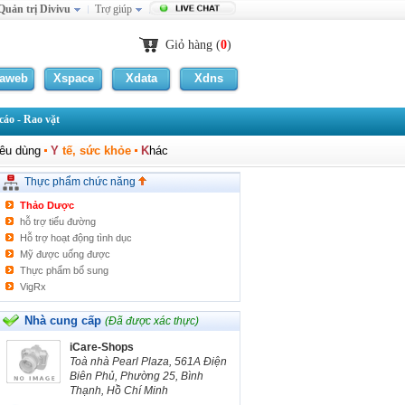
Quản trị Divivu
Trợ giúp
Giỏ hàng (
0
)
laweb
Xspace
Xdata
Xdns
áo - Rao vặt
sản phẩm hỗ trợ tim mạch
iêu dùng
Y
tế, sức khỏe
K
hác
hỗ trợ tăng cân và giảm cân
hỗ trợ sinh lý
Thực phẩm chức năng
hỗ trợ tiêu hóa
Thảo Dược
hỗ trợ tiểu đường
Hỗ trợ hoạt động tình dục
Mỹ được uống được
Thực phẩm bổ sung
VigRx
Tan mỡ săn chắc da
Đặc trị gân tay xanh
Nhà cung cấp
(Đã được xác thực)
Khác
iCare-Shops
Toà nhà Pearl Plaza, 561A Điện
Biên Phủ, Phường 25, Bình
Thạnh, Hồ Chí Minh