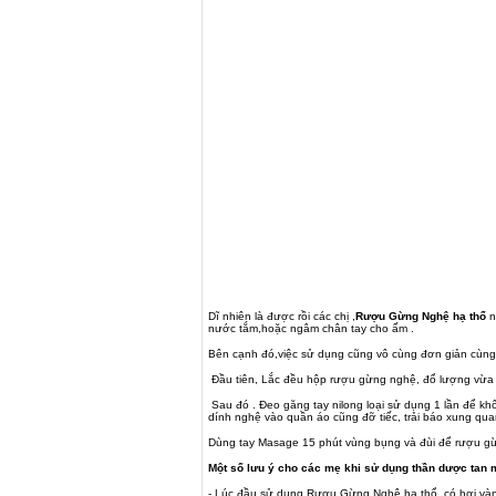
Dĩ nhiên là được rồi các chị ,
Rượu Gừng Nghệ hạ thổ
n
nước tắm,hoặc ngâm chân tay cho ấm .
Bên cạnh đó,việc sử dụng cũng vô cùng đơn giản cùn
Đầu tiên, Lắc đều hộp rượu gừng nghệ, đổ lượng vừa 
Sau đó . Đeo găng tay nilong loại sử dụng 1 lần để kh
dính nghệ vào quần áo cũng đỡ tiếc, trải báo xung qu
Dùng tay Masage 15 phút vùng bụng và đùi để rượu gừn
Một số lưu ý cho các mẹ khi sử dụng thần dược tan 
- Lúc đầu sử dụng Rượu Gừng Nghệ hạ thổ có hơi vàng 