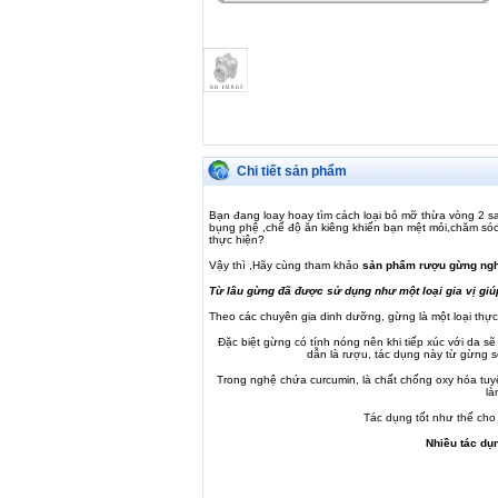
Chi tiết sản phẩm
Bạn đang loay hoay tìm cách loại bỏ mỡ thừa vòng 2 s
bụng phệ ,chế độ ăn kiêng khiến bạn mệt mỏi,chăm só
thực hiện?
Vậy thì ,Hãy cùng tham khảo
sản phẩm rượu gừng ng
Từ lâu gừng đã được sử dụng như một loại gia vị giú
Theo các chuyên gia dinh dưỡng, gừng là một loại thực
Đặc biệt gừng có tính nóng nên khi tiếp xúc với da s
dẫn là rượu, tác dụng này từ gừng 
Trong nghệ chứa curcumin, là chất chống oxy hóa tuy
là
Tác dụng tốt như thế ch
Nhiều tác dụ