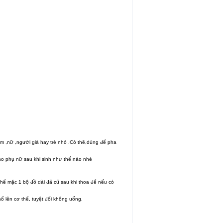
am ,nữ ,người già hay trẻ nhỏ .Có thê,dùng để pha
o phụ nữ sau khi sinh như thế nào nhé
hể mặc 1 bộ đồ dài đã cũ sau khi thoa để nếu có
 lên cơ thể, tuyệt đối không uống.