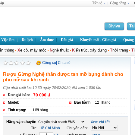
hập
Tiền tệ
Cộng đồng
Divivu
Ta
 Việc làm
Du lịch
Ẩm thực
Đấu giá
Khuyến mãi - Giảm giá
Quảng c
iễn thông
X
e cộ, máy móc
N
ghệ thuật
K
iến trúc, xây dựng
T
hời trang
T
Công cụ
|
Chia sẻ
|
Rượu Gừng Nghệ thần dược tan mỡ bụng dành cho
phụ nữ sau khi sinh
Cập nhật cuối lúc 10:35 ngày 20/02/2020, Đã xem 1 059 lần
70 000 đ
Đơn giá bán:
Model:
Bảo hành:
12 Tháng
Tình trạng:
Hết hàng
Hãng vận chuyển
Xem chi tiết
Từ:
Hồ Chí Minh
Chuyển đến: