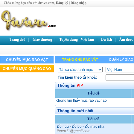
Chào mừng bạn đến với divivu.com,
Đăng ký
|
Đăng nhập
Trang chủ
Giao thương
Tuyển dụng - Việc làm
Du lịch
Ẩm thực
CHUYÊN MỤC RAO VẶT
TRANG CHỦ RAO VẶT
QUẢN LÝ GIAO
CHUYÊN MỤC QUẢNG CÁO
Tìm kiếm theo từ khoá:
Thông tin
VIP
Tiêu đề
Không tìm thấy mục rao vặt nào
Thông tin mới nhất
Tiêu đề
Đồ ngủ - Đồ bộ - Đồ mặc nhà
ihnep11@gmail.com