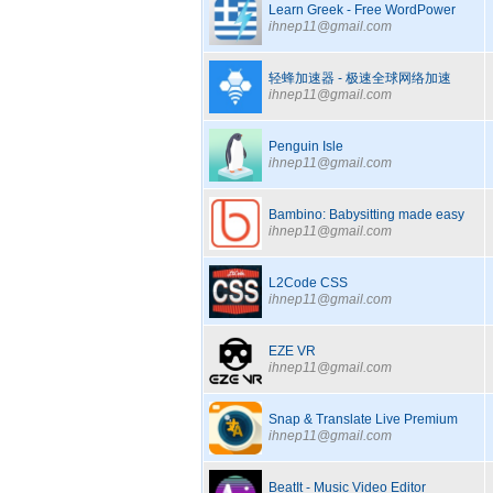
Learn Greek - Free WordPower
ihnep11@gmail.com
轻蜂加速器 - 极速全球网络加速
ihnep11@gmail.com
Penguin Isle
ihnep11@gmail.com
Bambino: Babysitting made easy
ihnep11@gmail.com
L2Code CSS
ihnep11@gmail.com
EZE VR
ihnep11@gmail.com
Snap & Translate Live Premium
ihnep11@gmail.com
BeatIt - Music Video Editor