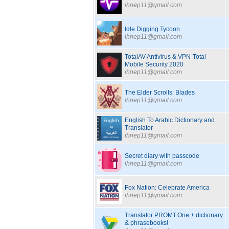
ihnep11@gmail.com
Idle Digging Tycoon
ihnep11@gmail.com
TotalAV Antivirus & VPN-Total
Mobile Security 2020
ihnep11@gmail.com
The Elder Scrolls: Blades
ihnep11@gmail.com
English To Arabic Dictionary and
Translator
ihnep11@gmail.com
Secret diary with passcode
ihnep11@gmail.com
Fox Nation: Celebrate America
ihnep11@gmail.com
Translator PROMT.One + dictionary
& phrasebooks!