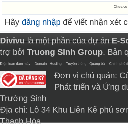
Chưa có 
Hãy
đăng nhập
để viết nhận xét 
Divivu
là một phần của dự án
E-S
trợ bởi
Truong Sinh Group
. Bản 
Điện toán đám mây
Domain - Hosting
Truyền thông - Quảng bá
Chính phủ đ
Đơn vị chủ quản: C
Phát triển và Ứng 
Trường Sinh
Địa chỉ: Lô 34 Khu Liên Kế phú sơ
Thanh Hóa