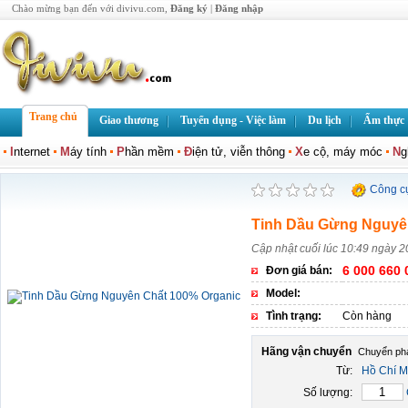
Chào mừng bạn đến với divivu.com,
Đăng ký
|
Đăng nhập
Trang chủ
Giao thương
Tuyển dụng - Việc làm
Du lịch
Ẩm thực
I
nternet
M
áy tính
P
hần mềm
Đ
iện tử, viễn thông
X
e cộ, máy móc
N
g
Công c
Tinh Dầu Gừng Nguyê
Cập nhật cuối lúc 10:49 ngày 2
6 000 660 
Đơn giá bán:
Model:
Tình trạng:
Còn hàng
Hãng vận chuyển
Từ:
Hồ Chí M
Số lượng: