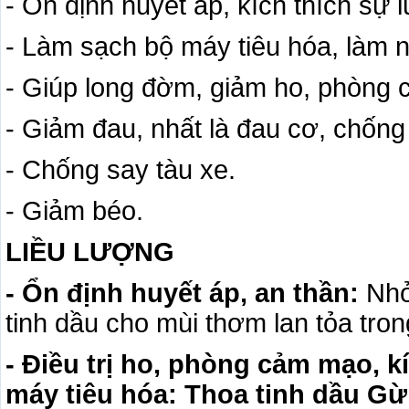
- Ổn định huyết áp, kích thích sự 
- Làm sạch bộ máy tiêu hóa, làm nó
- Giúp long đờm, giảm ho, phòng
- Giảm đau, nhất là đau cơ, chống
- Chống say tàu xe.
- Giảm béo.
LIỀU LƯỢNG
- Ổn định huyết áp, an thần:
Nhỏ
tinh dầu cho mùi thơm lan tỏa tro
- Điều trị ho, phòng cảm mạo, k
máy tiêu hóa: Thoa tinh dầu G