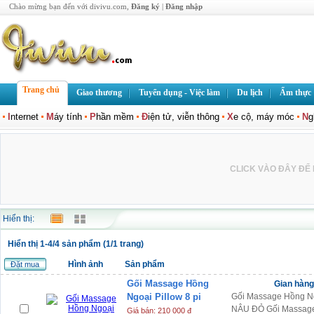
Chào mừng bạn đến với divivu.com,
Đăng ký
|
Đăng nhập
Trang chủ
Giao thương
Tuyển dụng - Việc làm
Du lịch
Ẩm thực
I
nternet
M
áy tính
P
hần mềm
Đ
iện tử, viễn thông
X
e cộ, máy móc
N
g
CLICK VÀO ĐÂY ĐỂ L
Hiển thị:
Hiển thị 1-4/4 sản phẩm (1/1 trang)
Hình ảnh
Sản phẩm
Đặt mua
Gối Massage Hồng
Gian hàn
Ngoại Pillow 8 pi
Gối Massage Hồng Ngo
NÂU ĐỎ Gối Massager
Giá bán: 210 000 đ