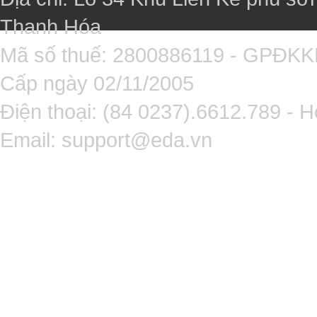
Thanh Hóa
Mã số thuế: 2800886119 - GPĐK
Cấp ngày 02/11/2005
Điện thoại: (84 0237).6612.789 - H
Email:
support@eda.vn