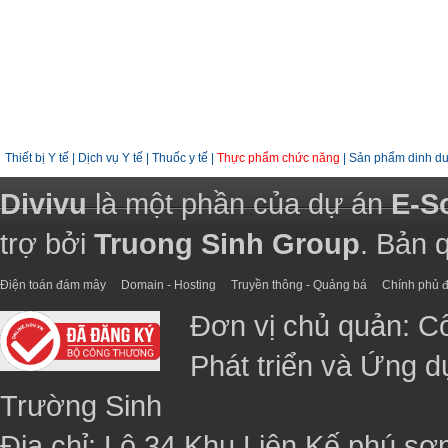
Thiết bị Y tế
|
Dịch vụ Y tế
|
Thuốc y tế
|
Thực phẩm chức năng
|
Sản phẩm dinh d
Divivu
là một phần của dự án
E-S
trợ bởi
Truong Sinh Group
. Bản 
Điện toán đám mây
Domain - Hosting
Truyền thông - Quảng bá
Chính phủ đ
Đơn vị chủ quản: C
Phát triển và Ứng 
Trường Sinh
Địa chỉ: Lô 34 Khu Liên Kế phú sơ