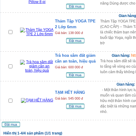
năng Dùng được cho nh
Đặt mua
Gian hàn
Thảm Tập YOGA TPE
Thảm Tập YOGA TPE 2
2 Lớp 6mm
(CAO CẤP) – Thảm T
là chiếc thảm bạn nê
Giá bán: 138 000 đ
buổi tập Yoga, ngồi t
Đặt mua
trờ
Trà hoa sâm đất giảm
ht
Gian hàng:
cân an toàn, hiệu quả
Trà hoa sâm đất sẽ l
lo lắng về vòng eo c
Giá bán: 600 000 đ
luôn cảm thấy không 
Đặt mua
Gian hàng
- Một thân hình lực 
TẠM HẾT HÀNG
muốn và quan tâm của
Giá bán: 545 000 đ
hữu một thân hình cư
đặc biệt là những nam
Đặt mua
nhỏ.
Đặt mua
Hiển thị 1-4/4 sản phẩm (1/1 trang)