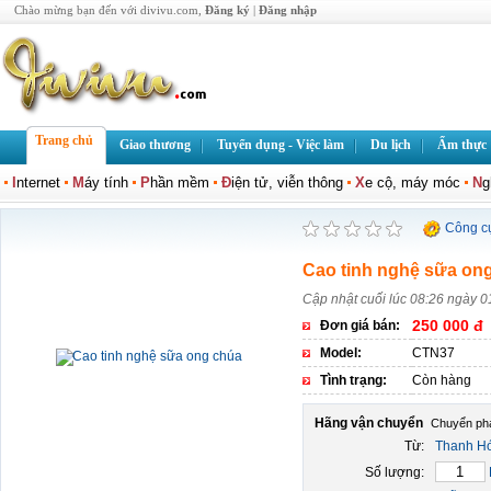
Chào mừng bạn đến với divivu.com,
Đăng ký
|
Đăng nhập
Trang chủ
Giao thương
Tuyển dụng - Việc làm
Du lịch
Ẩm thực
I
nternet
M
áy tính
P
hần mềm
Đ
iện tử, viễn thông
X
e cộ, máy móc
N
g
Công c
Cao tinh nghệ sữa on
Cập nhật cuối lúc 08:26 ngày 0
250 000 đ
Đơn giá bán:
Model:
CTN37
Tình trạng:
Còn hàng
Hãng vận chuyển
Từ:
Thanh H
Số lượng: