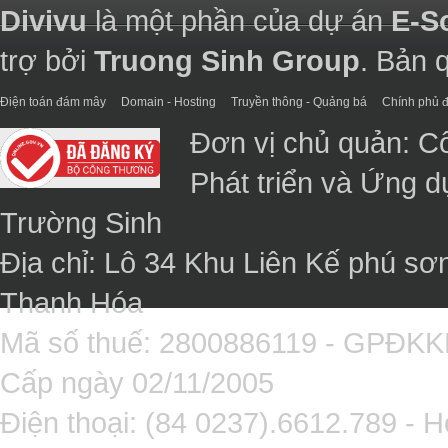
Divivu
là một phần của dự án
E-S
trợ bởi
Truong Sinh Group
. Bản 
Điện toán đám mây
Domain - Hosting
Truyền thông - Quảng bá
Chính phủ đ
Đơn vị chủ quản: C
Phát triển và Ứng 
Trường Sinh
Địa chỉ: Lô 34 Khu Liên Kế phú sơ
Thanh Hóa
Mã số thuế: 2800886119 - GPĐK
Cấp ngày 02/11/2005
Điện thoại: (84 0237).6612.789 - H