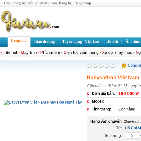
Chào mừng bạn đến với divivu.com,
Đăng ký
|
Đăng nhập
Trang chủ
Giao thương
Tuyển dụng - Việc làm
Du lịch
Ẩm thực
I
nternet
M
áy tính
P
hần mềm
Đ
iện tử, viễn thông
X
e cộ, máy móc
N
g
Công c
Babysaffron Việt Nam
Cập nhật cuối lúc 21:15 ngày 1
180 000 đ
Đơn giá bán:
Model:
Tình trạng:
Còn hàng
Hãng vận chuyển
Từ:
Hồ Chí M
Số lượng: