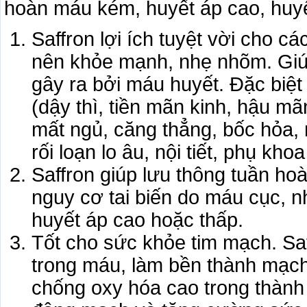
hoàn máu kém, huyết áp cao, huyế
Saffron lợi ích tuyệt vời cho c
nên khỏe mạnh, nhẹ nhõm. Giúp
gây ra bởi máu huyết. Đặc biệt 
(dậy thì, tiền mãn kinh, hậu mã
mất ngủ, căng thẳng, bốc hỏa,
rối loạn lo âu, nội tiết, phụ kh
Saffron giúp lưu thông tuần ho
nguy cơ tai biến do máu cục,
huyết áp cao hoặc thấp.
Tốt cho sức khỏe tim mạch. Saf
trong máu, làm bền thành mạch
chống oxy hóa cao trong thành