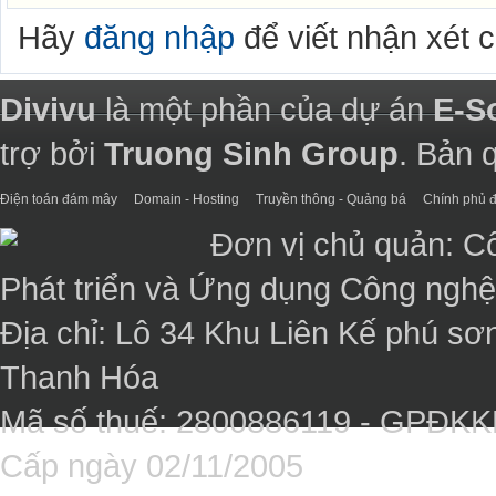
Hãy
đăng nhập
để viết nhận xét 
Divivu
là một phần của dự án
E-S
trợ bởi
Truong Sinh Group
. Bản 
Điện toán đám mây
Domain - Hosting
Truyền thông - Quảng bá
Chính phủ đ
Đơn vị chủ quản: C
Phát triển và Ứng dụng Công ngh
Địa chỉ: Lô 34 Khu Liên Kế phú sơ
Thanh Hóa
Mã số thuế: 2800886119 - GPĐK
Cấp ngày 02/11/2005