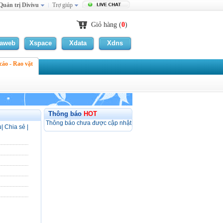
Quản trị Divivu
Trợ giúp
Giỏ hàng (
0
)
laweb
Xspace
Xdata
Xdns
áo - Rao vặt
Thông báo
HOT
Thông báo chưa được cập nhật
ụ
|
Chia sẻ
|