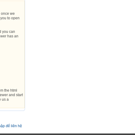
r once we
s you to open
nd you can
iewer has an
rom the html
ewer and start
e us a
ập để liên hệ