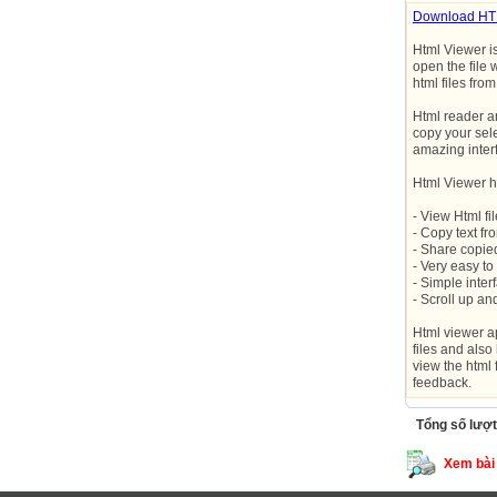
Download HTM
Html Viewer i
open the file 
html files fro
Html reader an
copy your sele
amazing interf
Html Viewer ha
- View Html fil
- Copy text fro
- Share copied
- Very easy to
- Simple inter
- Scroll up a
Html viewer ap
files and als
view the html 
feedback.
Tổng số lượt
Xem bài 