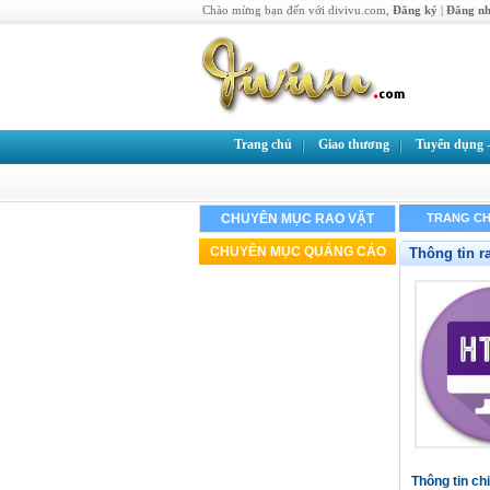
Chào mừng bạn đến với divivu.com,
Đăng ký
|
Đăng n
Trang chủ
Giao thương
Tuyển dụng -
CHUYÊN MỤC RAO VẶT
TRANG CH
CHUYÊN MỤC QUẢNG CÁO
Thông tin r
Thông tin chi 