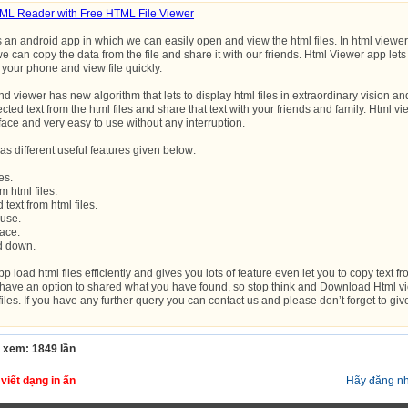
L Reader with Free HTML File Viewer
s an android app in which we can easily open and view the html files. In html viewe
we can copy the data from the file and share it with our friends. Html Viewer app let
m your phone and view file quickly.
d viewer has new algorithm that lets to display html files in extraordinary vision a
cted text from the html files and share that text with your friends and family. Html v
ace and very easy to use without any interruption.
s different useful features given below:
es.
m html files.
 text from html files.
 use.
face.
nd down.
p load html files efficiently and gives you lots of feature even let you to copy text f
o have an option to shared what you have found, so stop think and Download Html vi
files. If you have any further query you can contact us and please don’t forget to giv
 xem: 1849 lần
viết dạng in ấn
Hãy đăng nh