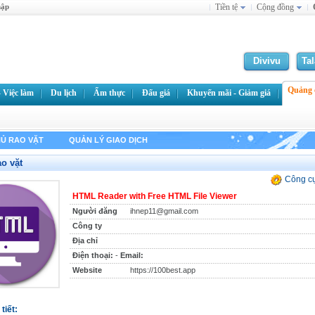
hập
Tiền tệ
Cộng đồng
Divivu
Ta
Quảng c
 Việc làm
Du lịch
Ẩm thực
Đấu giá
Khuyến mãi - Giảm giá
Ủ RAO VẶT
QUẢN LÝ GIAO DỊCH
ao vặt
Công c
HTML Reader with Free HTML File Viewer
Người đăng
ihnep11@gmail.com
Công ty
Địa chỉ
Điện thoại:
-
Email:
Website
https://100best.app
tiết: