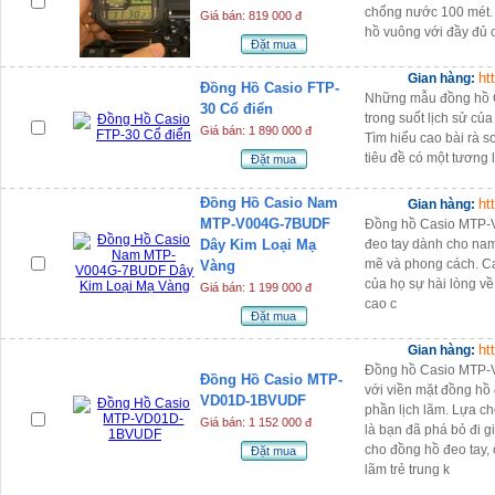
chống nước 100 mét. 
Giá bán: 819 000 đ
hồ vuông với đầy đủ c
Đặt mua
ht
Gian hàng:
Đồng Hồ Casio FTP-
Những mẫu đồng hồ Ca
30 Cổ điển
trong suốt lịch sử củ
Giá bán: 1 890 000 đ
Tìm hiểu cao bài rà so
tiêu đề có một tương l
Đặt mua
Đồng Hồ Casio Nam
ht
Gian hàng:
MTP-V004G-7BUDF
Đồng hồ Casio MTP-
Dây Kim Loại Mạ
đeo tay dành cho na
mẽ và phong cách. C
Vàng
của họ sự hài lòng v
Giá bán: 1 199 000 đ
cao c
Đặt mua
ht
Gian hàng:
Đồng hồ Casio MTP-
Đồng Hồ Casio MTP-
với viền mặt đồng hồ
VD01D-1BVUDF
phần lịch lãm. Lựa 
Giá bán: 1 152 000 đ
là bạn đã phá bỏ đi 
cho đồng hồ đeo tay, 
Đặt mua
lãm trẻ trung k