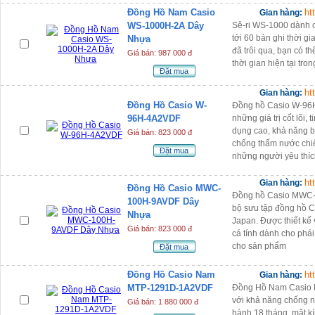
Đồng Hồ Nam Casio
ht
Gian hàng:
WS-1000H-2A Dây
Sê-ri WS-1000 dành c
tới 60 bản ghi thời gi
Nhựa
đã trôi qua, bạn có th
Giá bán: 987 000 đ
thời gian hiện tại tro
Đặt mua
ht
Gian hàng:
Đồng Hồ Casio W-
Đồng hồ Casio W-96
96H-4A2VDF
những giá trị cốt lõi,
dụng cao, khả năng b
Giá bán: 823 000 đ
chống thấm nước chiế
Đặt mua
những người yêu thí
ht
Gian hàng:
Đồng Hồ Casio MWC-
Đồng hồ Casio MWC-
100H-9AVDF Dây
bộ sưu tập đồng hồ C
Nhựa
Japan. Được thiết kế 
Giá bán: 823 000 đ
cá tính dành cho phái
cho sản phẩm
Đặt mua
Đồng Hồ Casio Nam
ht
Gian hàng:
MTP-1291D-1A2VDF
Đồng Hồ Nam Casio 
với khả năng chống n
Giá bán: 1 880 000 đ
hành 18 tháng, mặt k