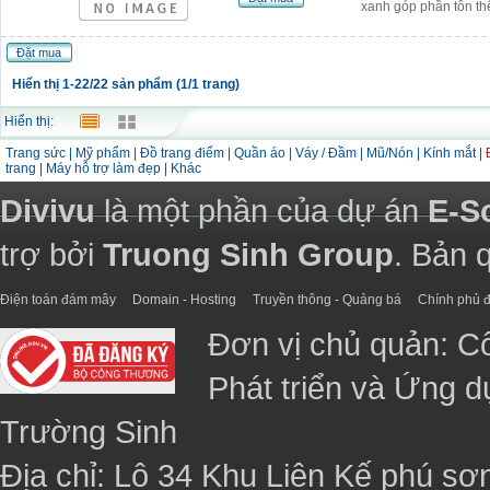
xanh góp phần tôn th
Đặt mua
Hiển thị 1-22/22 sản phẩm (1/1 trang)
Hiển thị:
Trang sức
|
Mỹ phẩm
|
Đồ trang điểm
|
Quần áo
|
Váy / Đầm
|
Mũ/Nón
|
Kính mắt
|
trang
|
Máy hỗ trợ làm đẹp
|
Khác
Divivu
là một phần của dự án
E-S
trợ bởi
Truong Sinh Group
. Bản 
Điện toán đám mây
Domain - Hosting
Truyền thông - Quảng bá
Chính phủ đ
Đơn vị chủ quản: C
Phát triển và Ứng 
Trường Sinh
Địa chỉ: Lô 34 Khu Liên Kế phú sơ