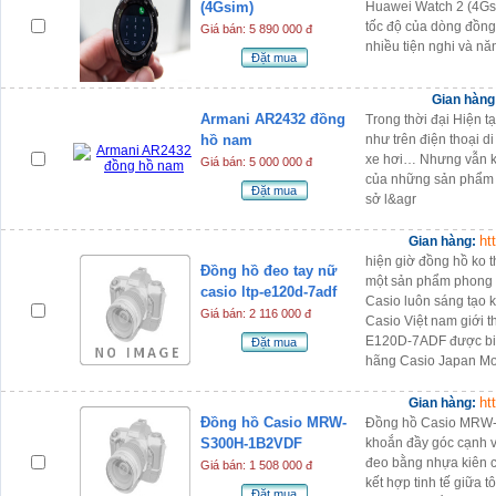
(4Gsim)
Huawei Watch 2 (4Gsi
tốc độ của dòng đồng
Giá bán: 5 890 000 đ
nhiều tiện nghi và n
Đặt mua
Gian hàn
Armani AR2432 đồng
Trong thời đại Hiện t
hồ nam
như trên điện thoại di
xe hơi… Nhưng vẫn kh
Giá bán: 5 000 000 đ
của những sản phẩm 
Đặt mua
sở l&agr
ht
Gian hàng:
hiện giờ đồng hồ ko t
Đồng hồ đeo tay nữ
một sản phẩm phong c
casio ltp-e120d-7adf
Casio luôn sáng tạo 
Giá bán: 2 116 000 đ
Casio Việt nam giới 
E120D-7ADF được biết 
Đặt mua
hãng Casio Japan Mo
ht
Gian hàng:
Đồng hồ Casio MRW-
Đồng hồ Casio MRW-
S300H-1B2VDF
khoắn đầy góc cạnh v
đeo bằng nhựa kiên c
Giá bán: 1 508 000 đ
kết hợp tinh tế giữa 
Đặt mua