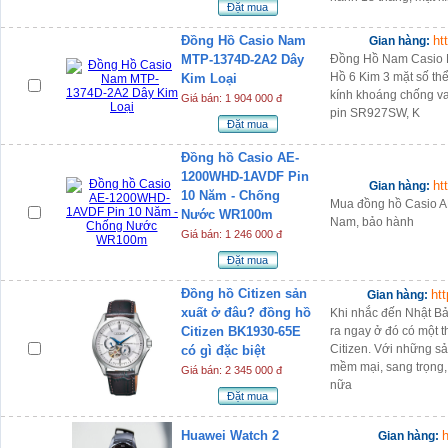
Đặt mua
Đồng Hồ Casio Nam
ht
Gian hàng:
MTP-1374D-2A2 Dây
Đồng Hồ Nam Casio 
Hồ 6 Kim 3 mặt số t
Kim Loại
kính khoáng chống va 
Giá bán: 1 904 000 đ
pin SR927SW, K
Đặt mua
Đồng hồ Casio AE-
1200WHD-1AVDF Pin
ht
Gian hàng:
10 Năm - Chống
Mua đồng hồ Casio 
Nước WR100m
Nam, bảo hành
Giá bán: 1 246 000 đ
Đặt mua
Đồng hồ Citizen sản
ht
Gian hàng:
xuất ở đâu? đồng hồ
Khi nhắc đến Nhật Bả
Citizen BK1930-65E
ra ngay ở đó có một t
Citizen. Với những s
có gì đặc biệt
mềm mại, sang trọng,
Giá bán: 2 345 000 đ
nữa
Đặt mua
Huawei Watch 2
h
Gian hàng: