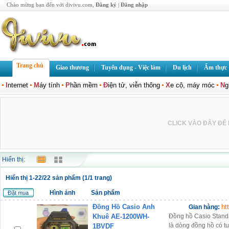
Chào mừng bạn đến với divivu.com,
Đăng ký
|
Đăng nhập
Trang chủ
Giao thương
Tuyển dụng - Việc làm
Du lịch
Ẩm thực
I
nternet
M
áy tính
P
hần mềm
Đ
iện tử, viễn thông
X
e cộ, máy móc
N
g
CLICK VÀO ĐÂY ĐỂ L
Hiển thị:
Hiển thị 1-22/22 sản phẩm (1/1 trang)
Hình ảnh
Sản phẩm
Đặt mua
Đồng Hồ Casio Anh
ht
Gian hàng:
Khuê AE-1200WH-
Đồng hồ Casio Stan
là dòng đồng hồ có tu
1BVDF