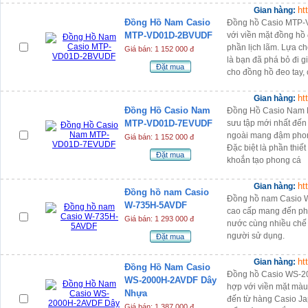
ht
Gian hàng:
Đồng Hồ Nam Casio
Đồng hồ Casio MTP-
MTP-VD01D-2BVUDF
với viền mặt đồng hồ
phần lịch lãm. Lựa 
Giá bán: 1 152 000 đ
là bạn đã phá bỏ đi 
Đặt mua
cho đồng hồ đeo tay, 
ht
Gian hàng:
Đồng Hồ Casio Nam
Đồng Hồ Casio Nam
MTP-VD01D-7EVUDF
sưu tập mới nhất đến 
ngoài mang đậm phon
Giá bán: 1 152 000 đ
Đặc biệt là phần thiết
Đặt mua
khoắn tạo phong cá
ht
Gian hàng:
Đồng hồ nam Casio
Đồng hồ nam Casio 
W-735H-5AVDF
cao cấp mang đến pho
Giá bán: 1 293 000 đ
nước cùng nhiều chế
người sử dụng.
Đặt mua
ht
Gian hàng:
Đồng Hồ Nam Casio
Đồng hồ Casio WS-2
WS-2000H-2AVDF Dây
hợp với viền mặt màu
Nhựa
đến từ hàng Casio Ja
Giá bán: 1 387 000 đ