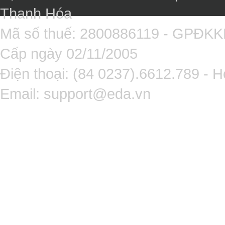
Thanh Hóa
Mã số thuế: 2800886119 - GPĐK
Cấp ngày 02/11/2005
Điện thoại: (84 0237).6612.789 - H
Email:
support@eda.vn