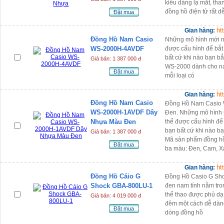
kiểu dáng lạ mắt, than
đồng hồ điện tử rất d
Đặt mua
ht
Gian hàng:
Đồng Hồ Nam Casio
Những mô hình mới nà
WS-2000H-4AVDF
được cấu hình để bắ
bất cứ khi nào bạn bắ
Giá bán: 1 387 000 đ
WS-2000 dành cho na
Đặt mua
mỗi loại có
ht
Gian hàng:
Đồng Hồ Nam Casio
Đồng Hồ Nam Casio
WS-2000H-1AVDF Dây
Đen. Những mô hình m
Nhựa Màu Đen
thể được cấu hình để
bạn bất cứ khi nào bạ
Giá bán: 1 387 000 đ
Mã sản phẩm đồng h
Đặt mua
ba màu: Đen, Cam, 
ht
Gian hàng:
Đồng Hồ Cáio G
Đồng Hồ Casio G Sh
Shock GBA-800LU-1
đen nam tính nằm tr
thể thao được phủ d
Giá bán: 4 019 000 đ
đêm một cách dễ dàng
Đặt mua
dòng đồng hồ