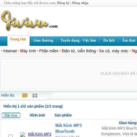
Chào mừng bạn đến với divivu.com,
Đăng ký
|
Đăng nhập
Trang chủ
Giao thương
Tuyển dụng - Việc làm
Du lịch
Ẩm thực
I
nternet
M
áy tính
P
hần mềm
Đ
iện tử, viễn thông
X
e cộ, máy móc
N
g
CLICK VÀO ĐÂY ĐỂ L
Hiển thị:
Hiển thị 1-2/2 sản phẩm (1/1 trang)
Hình ảnh
Sản phẩm
Đặt mua
Gian hàng
Mắt Kính MP3
Mắt Kính MP3 BlueTo
BlueTooth
Sunglasses, Vừa là ta