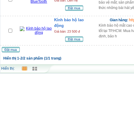
Giá bán: Liên hệ
bảo vệ mắt; sản phẩm
thức những bài hát yê
Đặt mua
Kính bảo hộ lao
ht
Gian hàng:
động
Kính bảo hộ mắt cao 
tốt tại TP.HCM. Mua 
Giá bán: 23 500 đ
định, bảo h
Đặt mua
Đặt mua
Hiển thị 1-2/2 sản phẩm (1/1 trang)
Hiển thị: