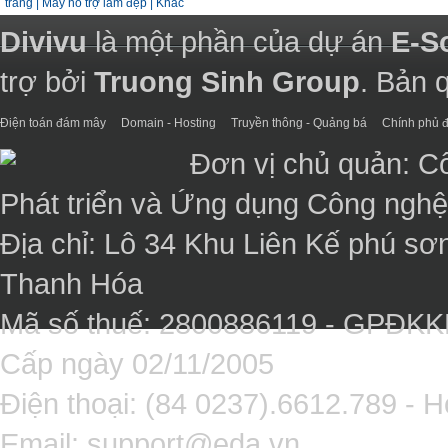
trang
|
Máy hỗ trợ làm đẹp
|
Khác
Divivu
là một phần của dự án
E-S
trợ bởi
Truong Sinh Group
. Bản 
Điện toán đám mây
Domain - Hosting
Truyền thông - Quảng bá
Chính phủ đ
Đơn vị chủ quản: C
Phát triển và Ứng dụng Công ngh
Địa chỉ: Lô 34 Khu Liên Kế phú sơ
Thanh Hóa
Mã số thuế: 2800886119 - GPĐK
Cấp ngày 02/11/2005
Điện thoại: (84 0237).6612.789 - H
Email:
support@eda.vn