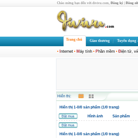
Chào mừng bạn đến với divivu.com,
Đăng ký
|
Đăng n
Trang chủ
Giao thương
Tuyển dụng -
I
nternet
M
áy tính
P
hần mềm
Đ
iện tử, v
Hiển thị:
Hiển thị 1-0/0 sản phẩm (1/0 trang)
Hình ảnh
Sản phẩm
Đặt mua
Đặt mua
Hiển thị 1-0/0 sản phẩm (1/0 trang)