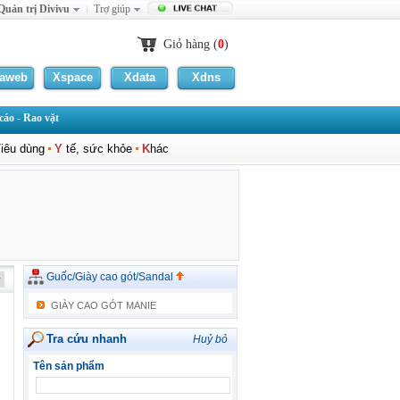
Quản trị Divivu
Trợ giúp
Giỏ hàng (
0
)
laweb
Xspace
Xdata
Xdns
áo - Rao vặt
T
iêu dùng
Y
tế, sức khỏe
K
hác
Guốc/Giày cao gót/Sandal
GIÀY CAO GÓT MANIE
Tra cứu nhanh
Huỷ bỏ
Tên sản phẩm