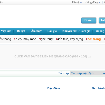
hập
Tiền tệ
Cộng đồng
Divivu
Ta
 Việc làm
Du lịch
Ẩm thực
Đấu giá
Khuyến mãi - Giảm giá
Quảng c
iễn thông
X
e cộ, máy móc
N
ghệ thuật
K
iến trúc, xây dựng
T
hời trang
CLICK VÀO ĐÂY ĐỂ LIÊN HỆ QUẢNG CÁO (980 x 100) px
Sắp xếp
Đặc điểm
Bảo hành