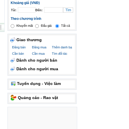
Khoảng giá (VNĐ)
Từ:
Đến:
Theo chương trình
Khuyến mãi
Đấu giá
Tất cả
Giao thương
Đăng bán
Đăng mua
Thêm danh bạ
Cần bán
Cần mua
Tìm đối tác
Dành cho người bán
Dành cho người mua
Tuyển dụng - Việc làm
Quảng cáo - Rao vặt