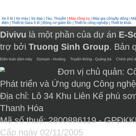
Xe ô tô
|
Xe máy
|
Xe đạp
|
Tàu, Thuyền
|
Máy công cụ
|
Máy gia công/tự động
|
Má
điện
|
Thiết bị Gara ô tô
|
Động cơ giảm tốc
|
Thiết bị công nghiệp
|
Thiết bị khác
Divivu
là một phần của dự án
E-S
trợ bởi
Truong Sinh Group
. Bản 
Điện toán đám mây
Domain - Hosting
Truyền thông - Quảng bá
Chính phủ đ
Đơn vị chủ quản: C
Phát triển và Ứng dụng Công ngh
Địa chỉ: Lô 34 Khu Liên Kế phú sơ
Thanh Hóa
Mã số thuế: 2800886119 - GPĐK
Cấp ngày 02/11/2005