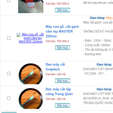
Mô tả máy khoan ,mà
Giá bán: 420 000 đ
Đặt mua
http
Gian hàng:
Máy cắt gạch, cưa 
Máy cưa gỗ ,cắt gạch
cầm tay MASTER
THÔNG SỐ KỸ THUẬ
110mm
- Điện : 220v ~ 50Hz
Giá bán: 750 000 đ
- Công suất: 1400w
Đặt mua
- Tốc độ không tải: 0
- Đường kính
Dao máy cắt
Gian hàng:
Graptech
DAO MÁY CẮT GRAPH
- FC2250 - FC*...
Giá bán: Liên hệ
Đặt mua
Dao máy cắt rập
Gian hàng:
cứng Trung Quốc
DAO MÁY CẮT RẬP T
IECHOTECH, RUK, 
Giá bán: Liên hệ
TRUNG QUỐC KHÁC 
Đặt mua