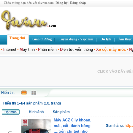
Chào mừng bạn đến với divivu.com,
Đăng ký
|
Đăng nhập
Trang chủ
Giao thương
Tuyển dụng - Việc làm
Du lịch
Ẩm thực
I
nternet
M
áy tính
P
hần mềm
Đ
iện tử, viễn thông
X
e cộ, máy móc
N
CLICK VÀO ĐÂY ĐỂ L
Hiển thị:
Hiển thị 1-4/4 sản phẩm (1/1 trang)
Hình ảnh
Sản phẩm
Đặt mua
Máy ACZ 6 ly khoan,
http
mài, cắt ,đánh bóng
Gian hàng:
,...trên chi tiết nhỏ