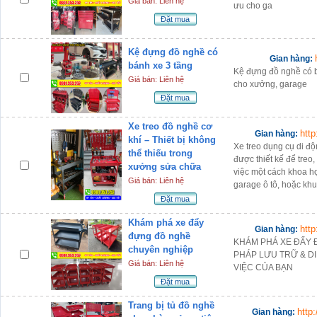
Giá bán: Liên hệ
ưu cho ga
Đặt mua
Kệ đựng đồ nghề có
Gian hàng:
bánh xe 3 tầng
Kệ đựng đồ nghề có b
Giá bán: Liên hệ
cho xưởng, garage
Đặt mua
Xe treo đồ nghề cơ
htt
Gian hàng:
khí – Thiết bị không
Xe treo dụng cụ di độ
thể thiếu trong
được thiết kế để treo
xưởng sửa chữa
việc một cách khoa h
Giá bán: Liên hệ
garage ô tô, hoặc khu 
Đặt mua
Khám phá xe đẩy
htt
Gian hàng:
đựng đồ nghề
KHÁM PHÁ XE ĐẨY 
chuyên nghiệp
PHÁP LƯU TRỮ & D
Giá bán: Liên hệ
VIỆC CỦA BẠN
Đặt mua
Trang bị tủ đồ nghề
http
Gian hàng: