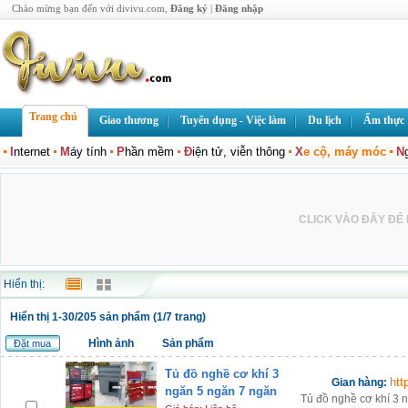
Chào mừng bạn đến với divivu.com,
Đăng ký
|
Đăng nhập
Trang chủ
Giao thương
Tuyển dụng - Việc làm
Du lịch
Ẩm thực
I
nternet
M
áy tính
P
hần mềm
Đ
iện tử, viễn thông
X
e cộ, máy móc
N
CLICK VÀO ĐÂY ĐỂ L
Hiển thị:
Hiển thị 1-30/205 sản phẩm (1/7 trang)
Hình ảnh
Sản phẩm
Đặt mua
Tủ đồ nghề cơ khí 3
htt
Gian hàng:
ngăn 5 ngăn 7 ngăn
Tủ đồ nghề cơ khí 3 n