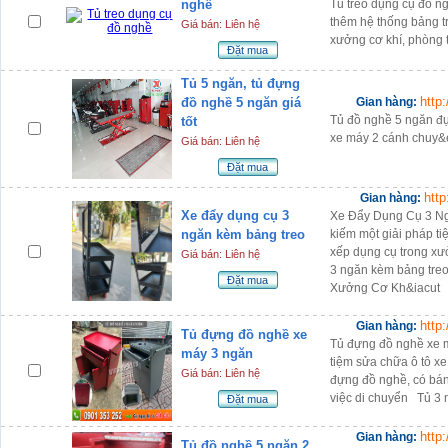
nghề
Tủ treo dụng cụ đồ n
thêm hệ thống bảng t
Giá bán: Liên hệ
xưởng cơ khí, phòng t
Đặt mua
Tủ 5 ngăn, tủ đựng
http
đồ nghề 5 ngăn giá
Gian hàng:
Tủ đồ nghề 5 ngăn đự
tốt
xe máy 2 cánh chuy&
Giá bán: Liên hệ
Đặt mua
htt
Gian hàng:
Xe đẩy dụng cụ 3
Xe Đẩy Dụng Cụ 3 Ng
ngăn kèm bảng treo
kiếm một giải pháp ti
xếp dụng cụ trong x
Giá bán: Liên hệ
3 ngăn kèm bảng tr
Đặt mua
Xưởng Cơ Kh&iacut
http
Gian hàng:
Tủ đựng đồ nghề xe
Tủ đựng đồ nghề xe 
máy 3 ngăn
tiệm sửa chữa ô tô x
Giá bán: Liên hệ
đựng đồ nghề, có bán
việc di chuyển Tủ 3 
Đặt mua
http
Gian hàng:
Tủ đồ nghề 5 ngăn 2