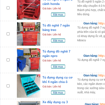
Tủ đồ nghề 5 ngăn 2
cánh honda
trên dây chuyền 4.0 h
Giá bán: Liên hệ
thành phù hợp, chất 
tiêu dùng.
Đặt mua
http
Gian hàng:
Tủ đồ nghề 7 ngăn
Tủ đựng đồ nghề 7 ng
bảng treo
phía trên của tủ có gi
Giá bán: Liên hệ
có khay đựng ốc vít,
k&iacu
Đặt mua
Tủ đựng đồ nghề 7
http
ngăn npro
Gian hàng:
Tủ đựng đồ nghề 7 n
Giá bán: Liên hệ
Đặt mua
http
Gian hàng:
Tủ đựng dụng cụ cơ
Tủ đựng dụng cụ cơ k
khí 4 ngăn chia ô
kéo, các ngăn được c
Giá bán: Liên hệ
trong các xưởng sửa 
xuất, nhà máy,
Đặt mua
Xe đẩy dụng cụ 3
htt
Gian hàng: