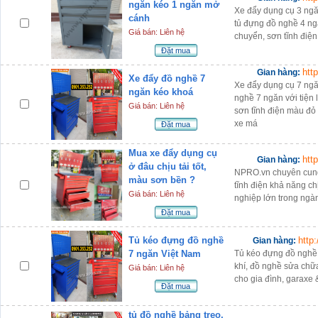
ngăn kéo 1 ngăn mở
Xe đẩy dụng cụ 3 ngă
cánh
tủ đựng đồ nghề 4 ngă
Giá bán: Liên hệ
chuyển, sơn tĩnh điệ
Đặt mua
htt
Gian hàng:
Xe đẩy đồ nghề 7
Xe đẩy dụng cụ 7 ngă
ngăn kéo khoá
nghề 7 ngăn với tiện 
Giá bán: Liên hệ
sơn tĩnh điện màu đỏ
xe má
Đặt mua
Mua xe đẩy dụng cụ
htt
Gian hàng:
ở đâu chịu tải tốt,
NPRO.vn chuyên cung
màu sơn bền ?
tĩnh điện khả năng ch
Giá bán: Liên hệ
nghiệp lớn trong ngà
Đặt mua
Tủ kéo đựng đồ nghề
http
Gian hàng:
7 ngăn Việt Nam
Tủ kéo đựng đồ nghề
khí, đồ nghề sửa ch
Giá bán: Liên hệ
cho gia đình, garaxe 
Đặt mua
tủ đồ nghề bảng treo,