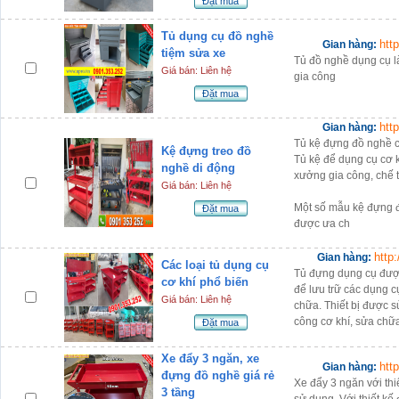
Đặt mua
Tủ dụng cụ đồ nghề
htt
Gian hàng:
tiệm sửa xe
Tủ đồ nghề dụng cụ là 
Giá bán: Liên hệ
gia công
Đặt mua
htt
Gian hàng:
Tủ kệ đựng đồ nghề 
Kệ đựng treo đồ
Tủ kệ để dụng cụ cơ 
nghề di động
xưởng gia công, chế 
Giá bán: Liên hệ
Một số mẫu kệ đựng 
Đặt mua
được ưa ch
http
Gian hàng:
Các loại tủ dụng cụ
Tủ đựng dụng cụ được
cơ khí phổ biến
để lưu trữ các dụng cụ
Giá bán: Liên hệ
chữa. Thiết bị được s
công cơ khí, sửa ch
Đặt mua
Xe đẩy 3 ngăn, xe
htt
Gian hàng:
đựng đồ nghề giá rẻ
Xe đẩy 3 ngăn với thiế
3 tầng