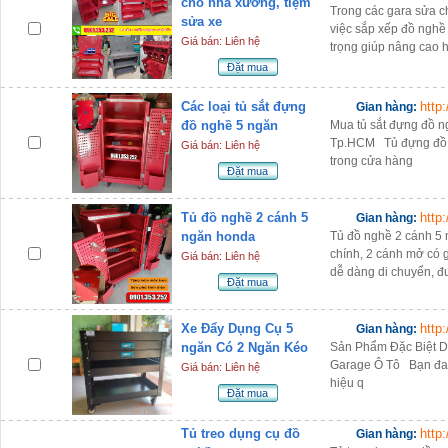
cho nhà xưởng, tiệm
Trong các gara sửa c
sửa xe
việc sắp xếp đồ nghề
Giá bán: Liên hệ
trọng giúp nâng cao 
Đặt mua
Các loại tủ sắt đựng
http
Gian hàng:
đồ nghề 5 ngăn
Mua tủ sắt đựng đồ ng
Tp.HCM Tủ đựng đồ n
Giá bán: Liên hệ
trong cửa hàng
Đặt mua
Tủ đồ nghề 2 cánh 5
http
Gian hàng:
ngăn honda
Tủ đồ nghề 2 cánh 5 
chính, 2 cánh mở có g
Giá bán: Liên hệ
dễ dàng di chuyển, đ
Đặt mua
Xe Đẩy Dụng Cụ 5
http
Gian hàng:
ngăn Có 2 Ngăn Kéo
Sản Phẩm Đặc Biệt 
Garage Ô Tô Bạn đang
Giá bán: Liên hệ
hiệu q
Đặt mua
Tủ treo dụng cụ đồ
http
Gian hàng: