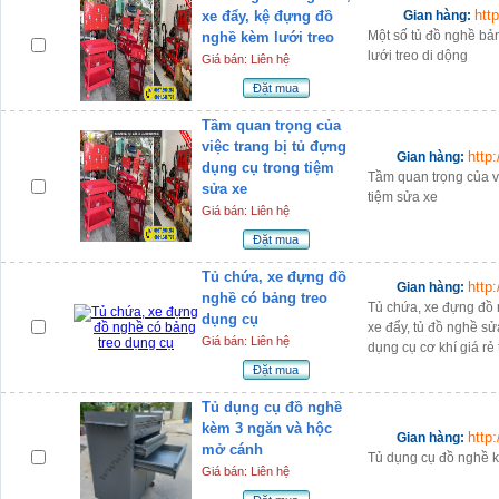
htt
xe đẩy, kệ đựng đồ
Gian hàng:
Một số tủ đồ nghề bả
nghề kèm lưới treo
lưới treo di dộng
Giá bán: Liên hệ
Đặt mua
Tầm quan trọng của
việc trang bị tủ đựng
http
Gian hàng:
dụng cụ trong tiệm
Tầm quan trọng của vi
sửa xe
tiệm sửa xe
Giá bán: Liên hệ
Đặt mua
Tủ chứa, xe đựng đồ
http
Gian hàng:
nghề có bảng treo
Tủ chứa, xe đựng đồ 
dụng cụ
xe đẩy, tủ đồ nghề s
Giá bán: Liên hệ
dụng cụ cơ khí giá rẻ
Đặt mua
Tủ dụng cụ đồ nghề
kèm 3 ngăn và hộc
http
Gian hàng:
mở cánh
Tủ dụng cụ đồ nghề 
Giá bán: Liên hệ