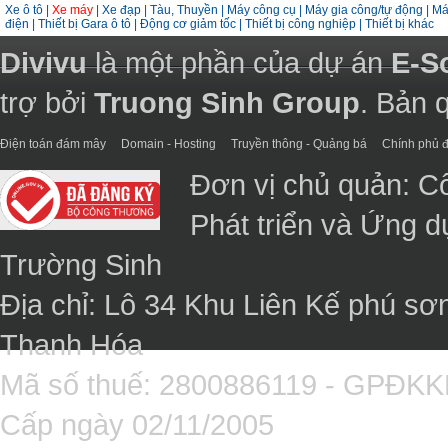
Xe ô tô
|
Xe máy
|
Xe đạp
|
Tàu, Thuyền
|
Máy công cụ
|
Máy gia công/tự động
|
Má
điện
|
Thiết bị Gara ô tô
|
Động cơ giảm tốc
|
Thiết bị công nghiệp
|
Thiết bị khác
Divivu
là một phần của dự án
E-S
trợ bởi
Truong Sinh Group
. Bản 
Điện toán đám mây
Domain - Hosting
Truyền thông - Quảng bá
Chính phủ đ
Đơn vị chủ quản: C
Phát triển và Ứng 
Trường Sinh
Địa chỉ: Lô 34 Khu Liên Kế phú sơ
Thanh Hóa
Mã số thuế: 2800886119 - GPĐK
Cấp ngày 02/11/2005