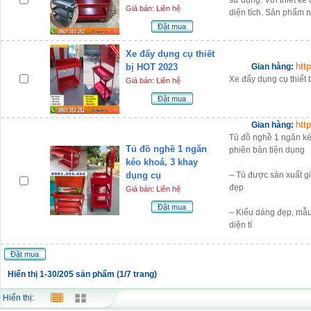
sử dụng. Với thiết k
Giá bán: Liên hệ
diện tích. Sản phẩm n
Đặt mua
Xe đẩy dụng cụ thiết
htt
bị HOT 2023
Gian hàng:
Xe đẩy dụng cụ thiết b
Giá bán: Liên hệ
Đặt mua
htt
Gian hàng:
Tủ đồ nghề 1 ngăn kéo
Tủ đồ nghề 1 ngăn
phiên bản tiện dụng
kéo khoá, 3 khay
dụng cụ
– Tủ được sản xuất g
đẹp
Giá bán: Liên hệ
Đặt mua
– Kiểu dáng đẹp, mẫ
diện tí
Đặt mua
Hiển thị 1-30/205 sản phẩm (1/7 trang)
Hiển thị: