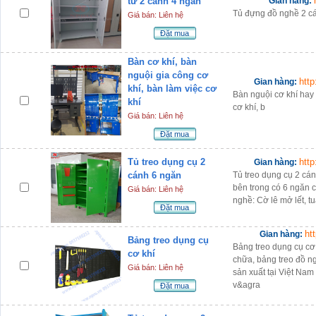
tư 2 cánh 4 ngăn
Gian hàng:
Tủ đựng đồ nghề 2 cá
Giá bán: Liên hệ
Đặt mua
Bàn cơ khí, bàn
nguội gia công cơ
htt
Gian hàng:
khí, bàn làm việc cơ
Bàn nguội cơ khí hay 
khí
cơ khí, b
Giá bán: Liên hệ
Đặt mua
Tủ treo dụng cụ 2
htt
Gian hàng:
cánh 6 ngăn
Tủ treo dụng cụ 2 cán
bên trong có 6 ngăn c
Giá bán: Liên hệ
nghề: Cờ lê mở lết, tu
Đặt mua
ht
Gian hàng:
Bảng treo dụng cụ
Bảng treo dụng cụ cơ
cơ khí
chữa, bảng treo đồ n
Giá bán: Liên hệ
sản xuất tại Việt Nam
v&agra
Đặt mua