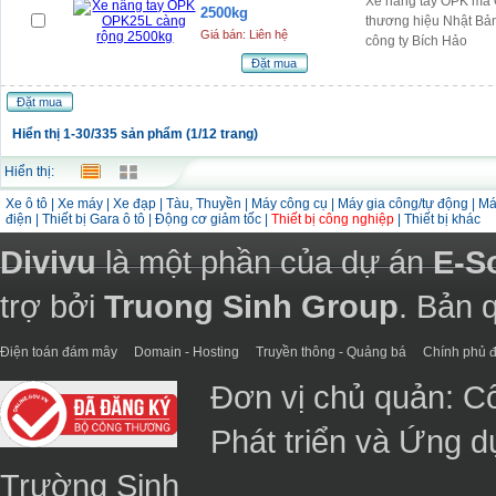
Xe nâng tay OPK mã 
2500kg
thương hiệu Nhật Bả
Giá bán: Liên hệ
công ty Bích Hảo
Đặt mua
Đặt mua
Hiển thị 1-30/335 sản phẩm (1/12 trang)
Hiển thị:
Xe ô tô
|
Xe máy
|
Xe đạp
|
Tàu, Thuyền
|
Máy công cụ
|
Máy gia công/tự động
|
Má
điện
|
Thiết bị Gara ô tô
|
Động cơ giảm tốc
|
Thiết bị công nghiệp
|
Thiết bị khác
Divivu
là một phần của dự án
E-S
trợ bởi
Truong Sinh Group
. Bản 
Điện toán đám mây
Domain - Hosting
Truyền thông - Quảng bá
Chính phủ đ
Đơn vị chủ quản: C
Phát triển và Ứng 
Trường Sinh