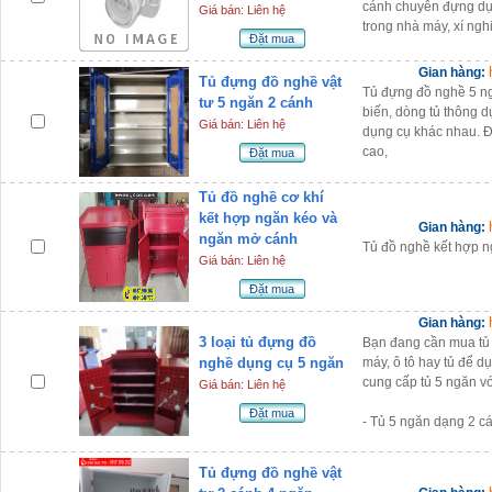
cánh chuyên đựng dụng
Giá bán: Liên hệ
trong nhà máy, xí ngh
Đặt mua
Gian hàng:
Tủ đựng đồ nghề vật
Tủ đựng đồ nghề 5 n
tư 5 ngăn 2 cánh
biến, dòng tủ thông d
Giá bán: Liên hệ
dụng cụ khác nhau. Đâ
cao,
Đặt mua
Tủ đồ nghề cơ khí
kết hợp ngăn kéo và
Gian hàng:
ngăn mở cánh
Tủ đồ nghề kết hợp n
Giá bán: Liên hệ
Đặt mua
Gian hàng:
3 loại tủ đựng đồ
Bạn đang cần mua tủ
nghề dụng cụ 5 ngăn
máy, ô tô hay tủ để 
cung cấp tủ 5 ngăn vớ
Giá bán: Liên hệ
Đặt mua
- Tủ 5 ngăn dạng 2 c
Tủ đựng đồ nghề vật