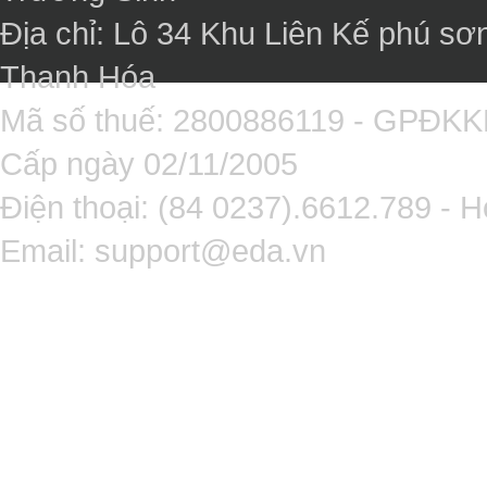
Địa chỉ: Lô 34 Khu Liên Kế phú sơ
Thanh Hóa
Mã số thuế: 2800886119 - GPĐK
Cấp ngày 02/11/2005
Điện thoại: (84 0237).6612.789 - H
Email:
support@eda.vn