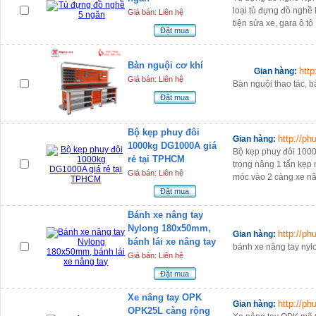
loại tủ đựng đồ nghề 
Giá bán: Liên hệ
tiện sửa xe, gara ô tô
Đặt mua
Bàn nguội cơ khí
htt
Gian hàng:
Giá bán: Liên hệ
Bàn nguội thao tác, bà
Đặt mua
Bộ kẹp phuy đôi
http://p
Gian hàng:
1000kg DG1000A giá
Bộ kẹp phuy đôi 1000
rẻ tại TPHCM
trọng nâng 1 tấn kẹp
Giá bán: Liên hệ
móc vào 2 càng xe n
Đặt mua
Bánh xe nâng tay
Nylong 180x50mm,
http://p
Gian hàng:
bánh lái xe nâng tay
bánh xe nâng tay ny
Giá bán: Liên hệ
Đặt mua
Xe nâng tay OPK
http://p
Gian hàng:
OPK25L càng rộng