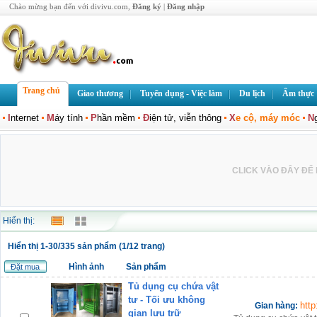
Chào mừng bạn đến với divivu.com,
Đăng ký
|
Đăng nhập
Trang chủ
Giao thương
Tuyển dụng - Việc làm
Du lịch
Ẩm thực
I
nternet
M
áy tính
P
hần mềm
Đ
iện tử, viễn thông
X
e cộ, máy móc
N
CLICK VÀO ĐÂY ĐỂ L
Hiển thị:
Hiển thị 1-30/335 sản phẩm (1/12 trang)
Hình ảnh
Sản phẩm
Đặt mua
Tủ dụng cụ chứa vật
tư - Tối ưu không
htt
Gian hàng:
gian lưu trữ