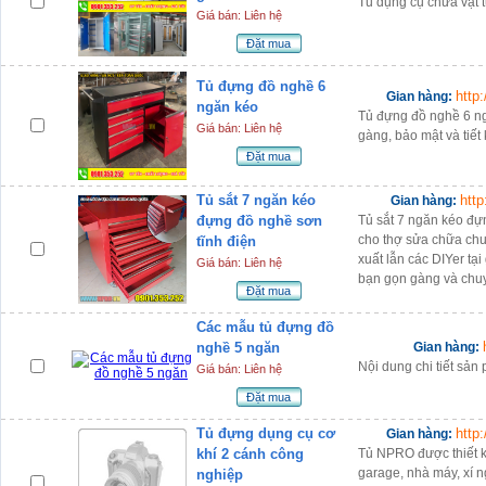
Tủ dụng cụ chứa vật t
Giá bán: Liên hệ
Đặt mua
Tủ đựng đồ nghề 6
http
Gian hàng:
ngăn kéo
Tủ đựng đồ nghề 6 n
Giá bán: Liên hệ
gàng, bảo mật và tiết
Đặt mua
Tủ sắt 7 ngăn kéo
htt
Gian hàng:
đựng đồ nghề sơn
Tủ sắt 7 ngăn kéo đự
cho thợ sửa chữa chu
tĩnh điện
xuất lẫn các DIYer tại
Giá bán: Liên hệ
bạn gọn gàng và chu
Đặt mua
Các mẫu tủ đựng đồ
nghề 5 ngăn
Gian hàng:
Nội dung chi tiết sả
Giá bán: Liên hệ
Đặt mua
Tủ đựng dụng cụ cơ
http
Gian hàng:
khí 2 cánh công
Tủ NPRO được thiết k
garage, nhà máy, xí n
nghiệp