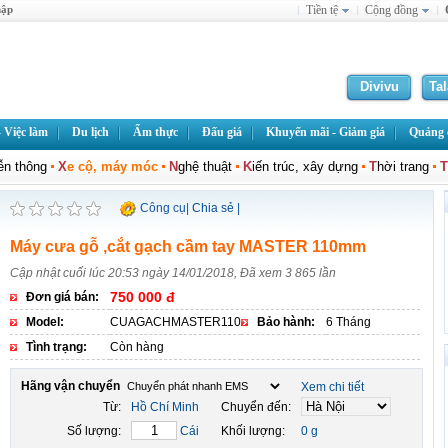
hập
Tiền tệ
Cộng đồng
Divivu
Ta
 Việc làm
Du lịch
Ẩm thực
Đấu giá
Khuyến mãi - Giảm giá
Quảng c
iễn thông
X
e cộ, máy móc
N
ghệ thuật
K
iến trúc, xây dựng
T
hời trang
T
Công cụ
|
Chia sẻ
|
Máy cưa gỗ ,cắt gạch cầm tay MASTER 110mm
Cập nhật cuối lúc 20:53 ngày 14/01/2018, Đã xem 3 865 lần
750 000 đ
Đơn giá bán:
Model:
CUAGACHMASTER110
Bảo hành:
6 Tháng
Tình trạng:
Còn hàng
Hãng vận chuyển
Xem chi tiết
Từ:
Hồ Chí Minh
Chuyển đến:
Số lượng:
Cái
Khối lượng:
0 g