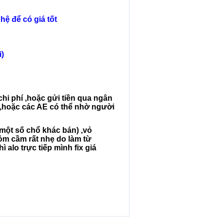
hệ để có giá tốt
i)
hi phí ,hoặc gửi tiền qua ngân
ể,hoặc các AE có thể nhờ người
một số chổ khác bán) ,vỏ
ỏm cầm rất nhẹ do làm từ
ì alo trực tiếp mình fix giá