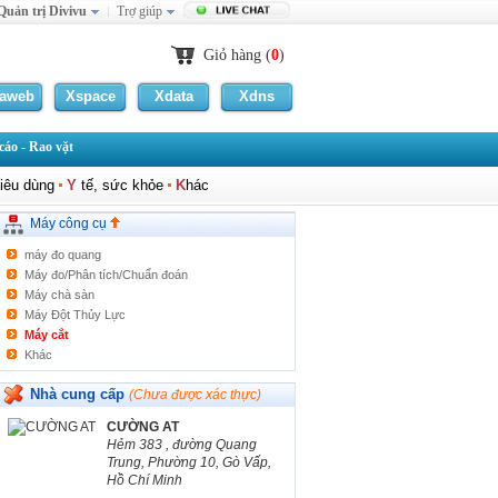
Quản trị Divivu
Trợ giúp
Giỏ hàng (
0
)
laweb
Máy tiện
Xspace
Xdata
Xdns
Máy phay
Máy Khoan
áo - Rao vặt
Máy ép/Thuỷ lực
Máy bào
iêu dùng
Y
tế, sức khỏe
K
hác
Máy hàn
Máy mài
Máy công cụ
Máy chà nhám
máy đo quang
Máy đo/Phân tích/Chuẩn đoán
Máy chà sàn
Máy Đột Thủy Lực
Máy cắt
Khác
Nhà cung cấp
(Chưa được xác thực)
CƯỜNG AT
Hẻm 383 , đường Quang
Trung, Phường 10, Gò Vấp,
Hồ Chí Minh