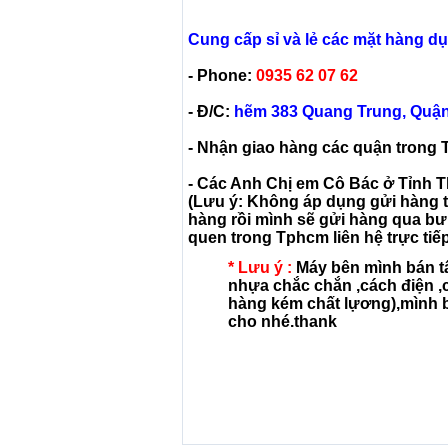
Cung cấp sỉ và lẻ các mặt hàng dụn
- Phone:
0935 62 07 62
- Đ/C:
hẽm 383 Quang Trung, Quận G
- Nhận giao hàng các quận trong 
- Các Anh Chị em Cô Bác ở Tỉnh T
(Lưu ý: Không áp dụng gửi hàng th
hàng rồi mình sẽ gửi hàng qua bư
quen trong Tphcm liên hệ trực ti
* Lưu ý :
Máy bên mình bán tấ
nhựa chắc chắn ,cách điện ,
hàng kém chất lựơng),mình bán 
cho nhé.thank