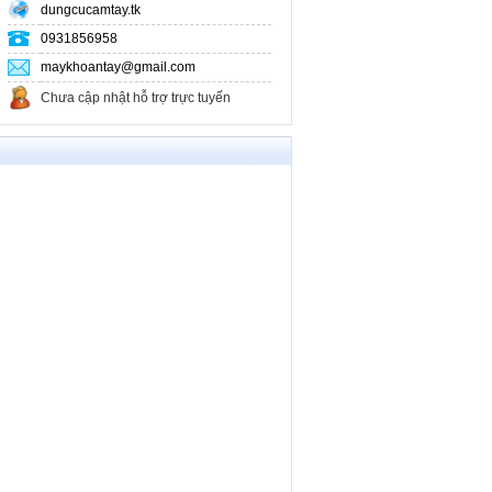
dungcucamtay.tk
0931856958
maykhoantay@gmail.com
Chưa cập nhật hỗ trợ trực tuyến