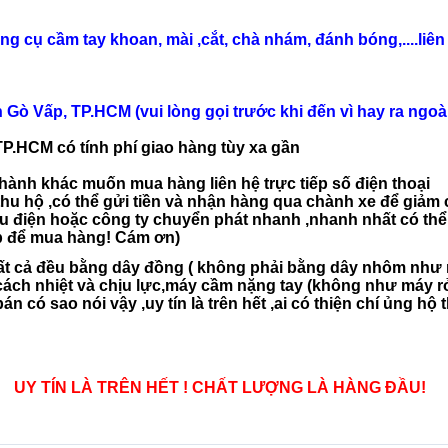
g cụ cầm tay khoan, mài ,cắt, chà nhám, đánh bóng,....liên 
ò Vấp, TP.HCM (vui lòng gọi trước khi đến vì hay ra ngoà
TP.HCM có tính phí giao hàng tùy xa gần
hành khác muốn mua hàng liên hệ trực tiếp số điện thoại
u hộ ,có thể gửi tiền và nhận hàng qua chành xe để giảm c
u điện hoặc công ty chuyển phát nhanh ,nhanh nhất có th
ếp để mua hàng! Cám ơn)
t cả đều bằng dây đồng ( không phải bằng dây nhôm như 
cách nhiệt và chịu lực,máy cầm nặng tay (không như máy r
có sao nói vậy ,uy tín là trên hết ,ai có thiện chí ủng hộ th
UY TÍN LÀ TRÊN HẾT ! CHẤT LƯỢNG LÀ HÀNG ĐẦU!