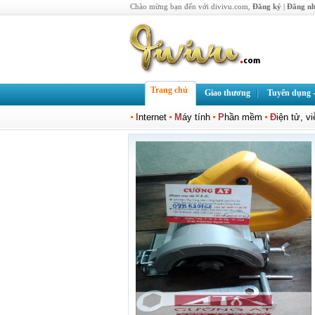
Chào mừng bạn đến với divivu.com,
Đăng ký
|
Đăng n
Trang chủ
Giao thương
Tuyển dụng -
I
nternet
M
áy tính
P
hần mềm
Đ
iện tử, v