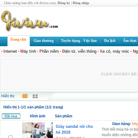
Chào mừng bạn đến với divivu.com,
Đăng ký
|
Đăng nhập
Trang chủ
Giao thương
Tuyển dụng - Việc làm
Du lịch
Ẩm thực
I
nternet
M
áy tính
P
hần mềm
Đ
iện tử, viễn thông
X
e cộ, máy móc
N
g
CLICK VÀO ĐÂY ĐỂ L
Hiển thị:
Hiển thị 1-1/1 sản phẩm (1/1 trang)
Hình ảnh
Sản phẩm
Đặt mua
htt
Gian hàng:
Giày sandal nữ cho
Thời tiết mùa hè oi b
hè 2018
muốn diện những đôi 