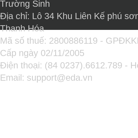
Trường Sinh
Địa chỉ: Lô 34 Khu Liên Kế phú sơ
Thanh Hóa
Mã số thuế: 2800886119 - GPĐK
Cấp ngày 02/11/2005
Điện thoại: (84 0237).6612.789 - H
Email:
support@eda.vn