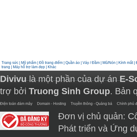
Trang sức
|
Mỹ phẩm
|
Đồ trang điểm
|
Quần áo
|
Váy / Đầm
|
Mũ/Nón
|
Kính mắt
|
trang
|
Máy hỗ trợ làm đẹp
|
Khác
Divivu
là một phần của dự án
E-S
trợ bởi
Truong Sinh Group
. Bản 
Điện toán đám mây
Domain - Hosting
Truyền thông - Quảng bá
Chính phủ đ
Đơn vị chủ quản: C
Phát triển và Ứng 