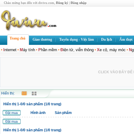
Chào mừng bạn đến với divivu.com,
Đăng ký
|
Đăng nhập
Trang chủ
Giao thương
Tuyển dụng - Việc làm
Du lịch
Ẩm thực
I
nternet
M
áy tính
P
hần mềm
Đ
iện tử, viễn thông
X
e cộ, máy móc
N
g
CLICK VÀO ĐÂY ĐỂ L
Hiển thị:
Hiển thị 1-0/0 sản phẩm (1/0 trang)
Hình ảnh
Sản phẩm
Đặt mua
Đặt mua
Hiển thị 1-0/0 sản phẩm (1/0 trang)