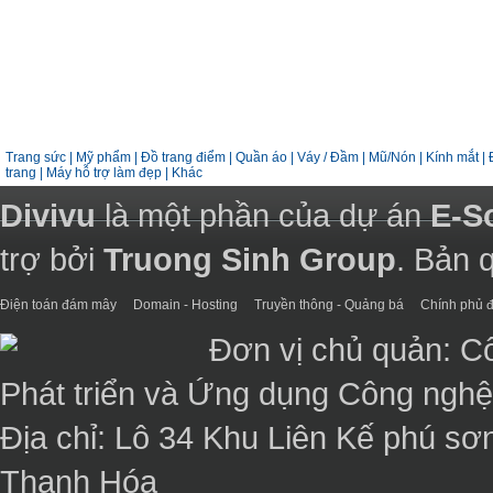
Trang sức
|
Mỹ phẩm
|
Đồ trang điểm
|
Quần áo
|
Váy / Đầm
|
Mũ/Nón
|
Kính mắt
|
trang
|
Máy hỗ trợ làm đẹp
|
Khác
Divivu
là một phần của dự án
E-S
trợ bởi
Truong Sinh Group
. Bản 
Điện toán đám mây
Domain - Hosting
Truyền thông - Quảng bá
Chính phủ đ
Đơn vị chủ quản: C
Phát triển và Ứng dụng Công ngh
Địa chỉ: Lô 34 Khu Liên Kế phú sơ
Thanh Hóa