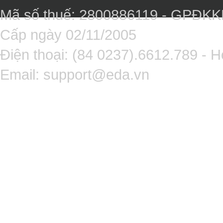
Mã số thuế: 2800886119 - GPĐK
Cấp ngày 02/11/2005
Điện thoại: (84 0237).6612.789 - H
Email:
support@eda.vn