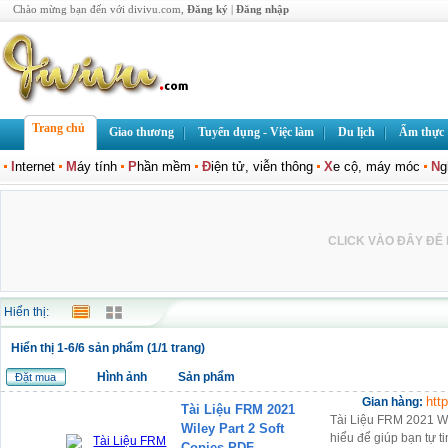
Chào mừng bạn đến với divivu.com,
Đăng ký
|
Đăng nhập
Trang chủ
Giao thương
Tuyển dụng - Việc làm
Du lịch
Ẩm thực
I
nternet
M
áy tính
P
hần mềm
Đ
iện tử, viễn thông
X
e cộ, máy móc
N
g
CLICK VÀO ĐÂY ĐỂ L
Hiển thị:
Hiển thị 1-6/6 sản phẩm (1/1 trang)
Hình ảnh
Sản phẩm
Đặt mua
htt
Gian hàng:
Tài Liệu FRM 2021
Tài Liệu FRM 2021 Wil
Wiley Part 2 Soft
hiểu để giúp bạn tự t
Copies PDF