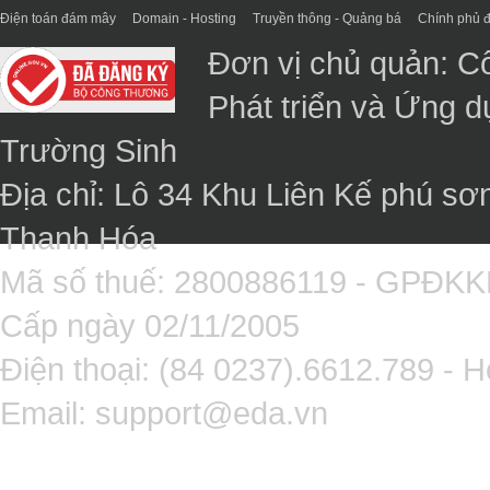
Điện toán đám mây
Domain - Hosting
Truyền thông - Quảng bá
Chính phủ đ
Đơn vị chủ quản: C
Phát triển và Ứng 
Trường Sinh
Địa chỉ: Lô 34 Khu Liên Kế phú sơ
Thanh Hóa
Mã số thuế: 2800886119 - GPĐK
Cấp ngày 02/11/2005
Điện thoại: (84 0237).6612.789 - H
Email:
support@eda.vn