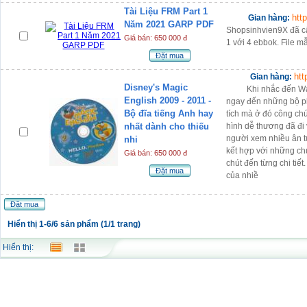
Tài Liệu FRM Part 1
htt
Gian hàng:
Năm 2021 GARP PDF
Shopsinhvien9X đã cậ
Giá bán: 650 000 đ
1 với 4 ebbok. File mẫ
Đặt mua
htt
Gian hàng:
Disney's Magic
Khi nhắc đến Walt 
English 2009 - 2011 -
ngay đến những bộ p
Bộ đĩa tiếng Anh hay
tích mà ở đó công chú
nhất dành cho thiếu
hình dễ thương đã đi 
người xem nhiều ân t
nhi
kết hợp với những c
Giá bán: 650 000 đ
chút đến từng chi tiế
Đặt mua
của nhiề
Đặt mua
Hiển thị 1-6/6 sản phẩm (1/1 trang)
Hiển thị: