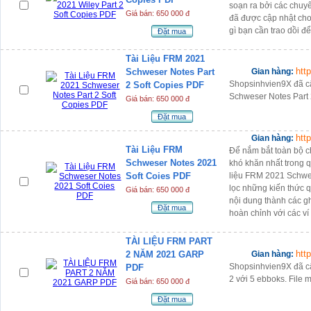
soạn ra bởi các chuy
Giá bán: 650 000 đ
đã được cập nhật cho
gì bạn cần trao dồi để
Đặt mua
Tài Liệu FRM 2021
htt
Schweser Notes Part
Gian hàng:
Shopsinhvien9X đã cậ
2 Soft Copies PDF
Schweser Notes Part 
Giá bán: 650 000 đ
Đặt mua
htt
Gian hàng:
Tài Liệu FRM
Để nắm bắt toàn bộ c
Schweser Notes 2021
khó khăn nhất trong qu
Soft Coies PDF
liệu FRM 2021 Schwe
lọc những kiến thức 
Giá bán: 650 000 đ
nội dung thành các ghi
Đặt mua
hoàn chỉnh với các ví
TÀI LIỆU FRM PART
htt
2 NĂM 2021 GARP
Gian hàng:
Shopsinhvien9X đã cậ
PDF
2 với 5 ebboks. File m
Giá bán: 650 000 đ
Đặt mua