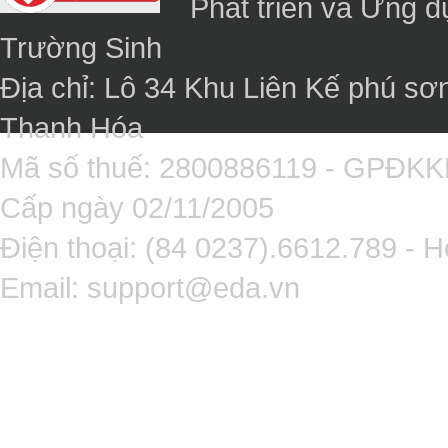
Phát triển và Ứng 
Trường Sinh
Địa chỉ: Lô 34 Khu Liên Kế phú sơ
Thanh Hóa
Mã số thuế: 2800886119 - GPĐK
Cấp ngày 02/11/2005
Điện thoại: (84 0237).6612.789 - H
Email:
support@eda.vn