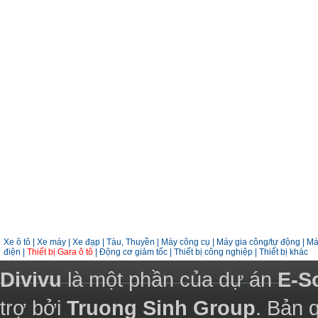
Xe ô tô
|
Xe máy
|
Xe đạp
|
Tàu, Thuyền
|
Máy công cụ
|
Máy gia công/tự động
|
Má
điện
|
Thiết bị Gara ô tô
|
Động cơ giảm tốc
|
Thiết bị công nghiệp
|
Thiết bị khác
Divivu
là một phần của dự án
E-S
trợ bởi
Truong Sinh Group
. Bản 