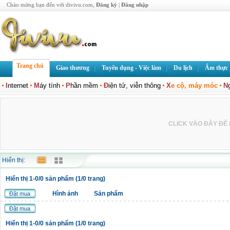
Chào mừng bạn đến với divivu.com,
Đăng ký
|
Đăng nhập
Trang chủ
Giao thương
Tuyển dụng - Việc làm
Du lịch
Ẩm thực
I
nternet
M
áy tính
P
hần mềm
Đ
iện tử, viễn thông
X
e cộ, máy móc
N
CLICK VÀO ĐÂY ĐỂ L
Hiển thị:
Hiển thị 1-0/0 sản phẩm (1/0 trang)
Hình ảnh
Sản phẩm
Đặt mua
Đặt mua
Hiển thị 1-0/0 sản phẩm (1/0 trang)