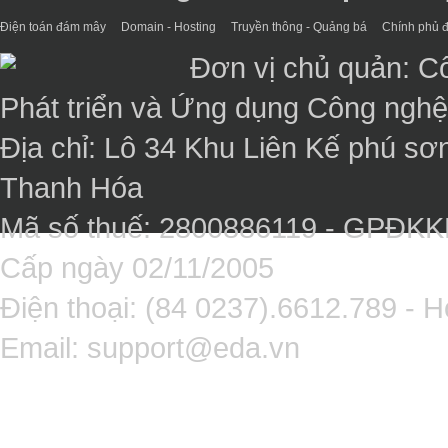
Điện toán đám mây
Domain - Hosting
Truyền thông - Quảng bá
Chính phủ đ
Đơn vị chủ quản: C
Phát triển và Ứng dụng Công ngh
Địa chỉ: Lô 34 Khu Liên Kế phú sơ
Thanh Hóa
Mã số thuế: 2800886119 - GPĐK
Cấp ngày 02/11/2005
Điện thoại: (84 0237).6612.789 - H
Email:
support@eda.vn