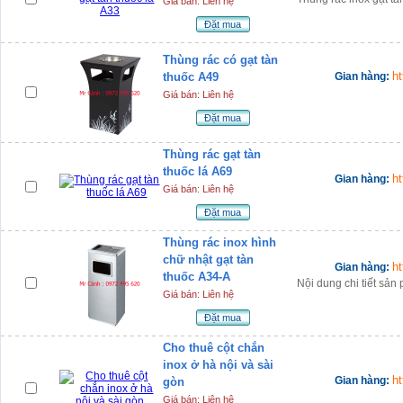
Giá bán: Liên hệ
Đặt mua
Thùng rác có gạt tàn
h
thuốc A49
Gian hàng:
Giá bán: Liên hệ
Đặt mua
Thùng rác gạt tàn
thuốc lá A69
h
Gian hàng:
Giá bán: Liên hệ
Đặt mua
Thùng rác inox hình
chữ nhật gạt tàn
h
Gian hàng:
thuốc A34-A
Nội dung chi tiết sả
Giá bán: Liên hệ
Đặt mua
Cho thuê cột chắn
inox ở hà nội và sài
h
Gian hàng:
gòn
Giá bán: Liên hệ