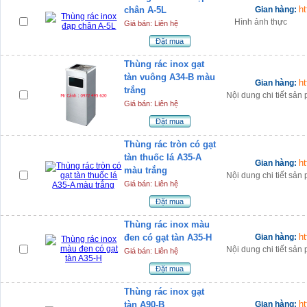
h
chân A-5L
Gian hàng:
Hình ảnh thực
Giá bán: Liên hệ
Đặt mua
Thùng rác inox gạt
tàn vuông A34-B màu
h
Gian hàng:
trắng
Nội dung chi tiết sả
Giá bán: Liên hệ
Đặt mua
Thùng rác tròn có gạt
tàn thuốc lá A35-A
h
Gian hàng:
màu trắng
Nội dung chi tiết sả
Giá bán: Liên hệ
Đặt mua
Thùng rác inox màu
h
đen có gạt tàn A35-H
Gian hàng:
Nội dung chi tiết sả
Giá bán: Liên hệ
Đặt mua
Thùng rác inox gạt
h
tàn A90-B
Gian hàng: