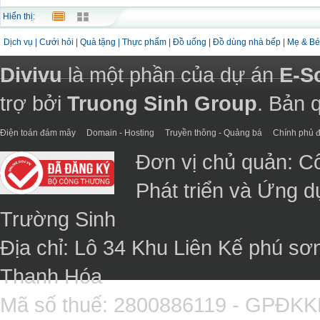
Hiển thị:
Dịch vụ
|
Cưới hỏi
|
Quà tặng
|
Thực phẩm
|
Đồ uống
|
Đồ dùng nhà bếp
|
Mẹ & Bé
Divivu
là một phần của dự án
E-S
trợ bởi
Truong Sinh Group
. Bản 
Điện toán đám mây
Domain - Hosting
Truyền thông - Quảng bá
Chính phủ đ
Đơn vị chủ quản: C
Phát triển và Ứng 
Trường Sinh
Địa chỉ: Lô 34 Khu Liên Kế phú sơ
Thanh Hóa
Mã số thuế: 2800886119 - GPĐK