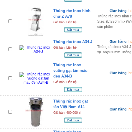
Thùng rác Inox hình
h
Gian hàng:
chữ Z A78
Thùng rác Inox
Size: (L)280mm x (W
Giá bán: Liên hệ
sản phẩm:
Đặt mua
h
Thùng rác inox A34-J
Gian hàng:
Thùng rác inox A34-J
Giá bán: Liên hệ
x(Cao)920mm Thông t
Đặt mua
Thùng rác inox
vuông gạt tàn màu
h
Gian hàng:
đen A34-B
Giá bán: Liên hệ
Đặt mua
Thùng rác inox gạt
tàn Việt Nam A14
h
Gian hàng:
Giá bán: 400 000 đ
Đặt mua