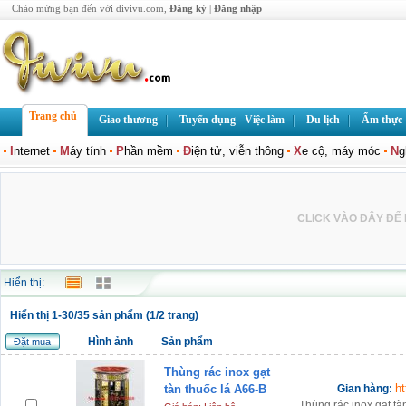
Chào mừng bạn đến với divivu.com,
Đăng ký
|
Đăng nhập
Trang chủ
Giao thương
Tuyển dụng - Việc làm
Du lịch
Ẩm thực
I
nternet
M
áy tính
P
hần mềm
Đ
iện tử, viễn thông
X
e cộ, máy móc
N
g
CLICK VÀO ĐÂY ĐỂ L
Hiển thị:
Hiển thị 1-30/35 sản phẩm (1/2 trang)
Hình ảnh
Sản phẩm
Đặt mua
Thùng rác inox gạt
h
tàn thuốc lá A66-B
Gian hàng:
Thùng rác inox gạt tà