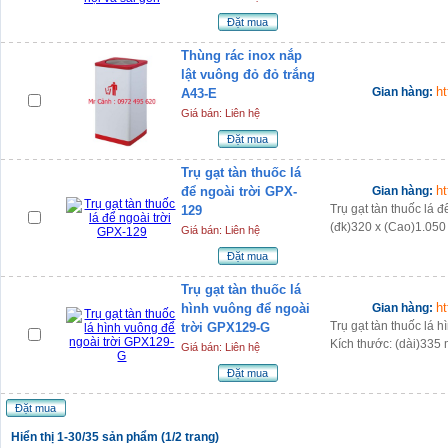
Đặt mua
Thùng rác inox nắp
lật vuông đỏ đỏ trắng
h
Gian hàng:
A43-E
Giá bán: Liên hệ
Đặt mua
Trụ gạt tàn thuốc lá
h
để ngoài trời GPX-
Gian hàng:
Trụ gạt tàn thuốc lá 
129
(đk)320 x (Cao)1.05
Giá bán: Liên hệ
Đặt mua
Trụ gạt tàn thuốc lá
h
hình vuông để ngoài
Gian hàng:
Trụ gạt tàn thuốc lá 
trời GPX129-G
Kích thước: (dài)33
Giá bán: Liên hệ
Đặt mua
Đặt mua
Hiển thị 1-30/35 sản phẩm (1/2 trang)