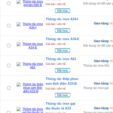
Nội dung chi tiết sả
Giá bán: Liên hệ
Đặt mua
Thùng rác inox A34-I
h
Gian hàng:
Giá bán: Liên hệ
Đặt mua
Thùng rác inox A34-E
h
Gian hàng:
Giá bán: Liên hệ
Nội dung chi tiết sả
Đặt mua
Thùng rác inox A61
h
Gian hàng:
Giá bán: Liên hệ
Thùng rác inox A61
Đặt mua
Thùng rác thép phun
h
sơn tĩnh điện A33-B
Gian hàng:
Thùng rác inox gạt
Giá bán: Liên hệ
Đặt mua
Thùng rác inox gạt
h
tàn thuốc lá A33
Gian hàng:
Thùng rác inox gạt tà