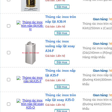
Giá bán: Liên hệ
Đặt mua
Thùng rác inox tròn
h
Gian hàng:
nắp lật A36-H
Thùng rác inox tròn 
Giá bán: Liên hệ
Kính)250mm x (Cao)
Đặt mua
Thùng rác inox
h
Gian hàng:
vuông nắp lật xoay
Thùng rác inox vuông
A34-F
(Dài)240mm x (Rộng
Giá bán: Liên hệ
Hàng nhập khẩu
Đặt mua
Thùng rác inox nắp
h
Gian hàng:
lật A35-F
Thùng rác inox nắp l
(Đường Kính)300mm 
Giá bán: Liên hệ
khẩu
Đặt mua
Thùng rác inox tròn
h
Gian hàng:
nắp lật xoay A35-O
Thùng rác inox tròn n
(Đường kính)250mm 
Giá bán: Liên hệ
khẩu
Đặt mua