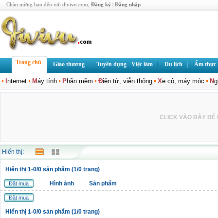
Chào mừng bạn đến với divivu.com,
Đăng ký
|
Đăng nhập
Trang chủ
Giao thương
Tuyển dụng - Việc làm
Du lịch
Ẩm thực
I
nternet
M
áy tính
P
hần mềm
Đ
iện tử, viễn thông
X
e cộ, máy móc
N
g
CLICK VÀO ĐÂY ĐỂ L
Hiển thị:
Hiển thị 1-0/0 sản phẩm (1/0 trang)
Hình ảnh
Sản phẩm
Đặt mua
Đặt mua
Hiển thị 1-0/0 sản phẩm (1/0 trang)