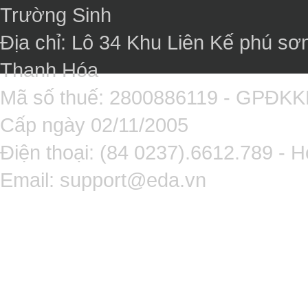
Trường Sinh
Địa chỉ: Lô 34 Khu Liên Kế phú sơ
Thanh Hóa
Mã số thuế: 2800886119 - GPĐK
Cấp ngày 02/11/2005
Điện thoại: (84 0237).6612.789 - H
Email:
support@eda.vn