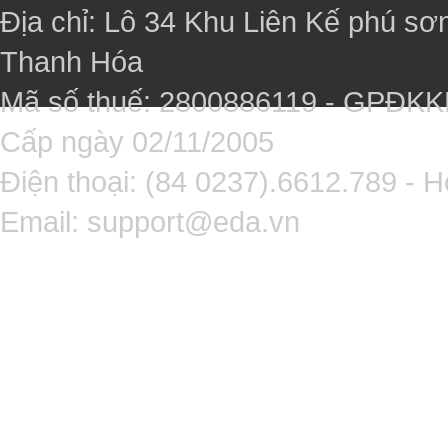
Địa chỉ: Lô 34 Khu Liên Kế phú sơ
Thanh Hóa
Mã số thuế: 2800886119 - GPĐK
Cấp ngày 02/11/2005
Điện thoại: (84 0237).6612.789 - H
Email:
support@eda.vn