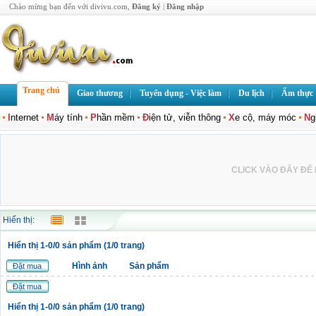
Chào mừng bạn đến với divivu.com,
Đăng ký
|
Đăng nhập
Trang chủ
Giao thương
Tuyển dụng - Việc làm
Du lịch
Ẩm thực
I
nternet
M
áy tính
P
hần mềm
Đ
iện tử, viễn thông
X
e cộ, máy móc
N
g
CLICK VÀO ĐÂY ĐỂ L
Hiển thị:
Hiển thị 1-0/0 sản phẩm (1/0 trang)
Hình ảnh
Sản phẩm
Đặt mua
Đặt mua
Hiển thị 1-0/0 sản phẩm (1/0 trang)