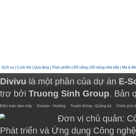
Dịch vụ
|
Cưới hỏi
|
Quà tặng
|
Thực phẩm
|
Đồ uống
|
Đồ dùng nhà bếp
|
Mẹ & Bé
Divivu
là một phần của dự án
E-S
trợ bởi
Truong Sinh Group
. Bản 
Điện toán đám mây
Domain - Hosting
Truyền thông - Quảng bá
Chính phủ đ
Đơn vị chủ quản: C
Phát triển và Ứng dụng Công ngh