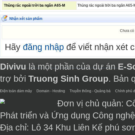
Thùng rác ngoài trời ba ngăn A65-M
Thùng rác ngoài trời ba ngăn A65-
Nhận xét sản phẩm
Chưa có 
Hãy
đăng nhập
để viết nhận xét 
Divivu
là một phần của dự án
E-S
trợ bởi
Truong Sinh Group
. Bản 
Điện toán đám mây
Domain - Hosting
Truyền thông - Quảng bá
Chính phủ đ
Đơn vị chủ quản: C
Phát triển và Ứng dụng Công ngh
Địa chỉ: Lô 34 Khu Liên Kế phú sơ