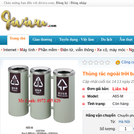
Chào mừng bạn đến với divivu.com,
Đăng ký
|
Đăng nhập
Trang chủ
Giao thương
Tuyển dụng - Việc làm
Du lịch
Ẩm thực
I
nternet
M
áy tính
P
hần mềm
Đ
iện tử, viễn thông
X
e cộ, máy móc
N
g
Công c
Thùng rác ngoài trời 
Cập nhật cuối lúc 14:13 ngày 
Liên hệ
Đơn giá bán:
Model:
A65-M
Tình trạng:
Còn hàng
Hãng vận chuyển
Từ:
Hà Nội
Số lượng: