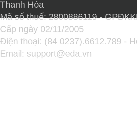
Thanh Hóa
Mã số thuế: 2800886119 - GPĐK
Cấp ngày 02/11/2005
Điện thoại: (84 0237).6612.789 - H
Email:
support@eda.vn