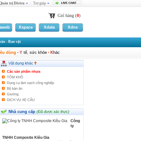
Quản trị Divivu
Trợ giúp
TỦ THỜ
Salon GỖ
Đồ gỗ xuất khẩu thanh lý giá rẽ
Giỏ hàng (
0
)
Sức khỏe - Làm đẹp
Các loại móc
laweb
Xspace
Xdata
Xdns
Hệ thống xử lý nước
Võng - Ghế xếp
áo - Rao vặt
Thiết bị lọc nước
Phích nước - Bình giữ nhiệt
iêu dùng
Y
tế, sức khỏe
K
hác
Chống ẩm-Khử mùi-Xịt phòng
Giỏ - Khay - Kệ gỗ
Vật dụng khác
Cân
Các sản phẩm nhựa
TÔM KHÔ
Dụng cụ làm sạch công nghiệp
Bộ bàn ăn
Giường
DỊCH VỤ XE CẨU
Lọ Hoa
Khay đựng bánh kẹo
Nhà cung cấp
(Đã được xác thực)
Gạt tàn thuốc lá
Công
Túi chân không
ty
Nệm đá ngọc bích
Gạt tàn
TNHH Composite Kiều Gia
Đèn Led