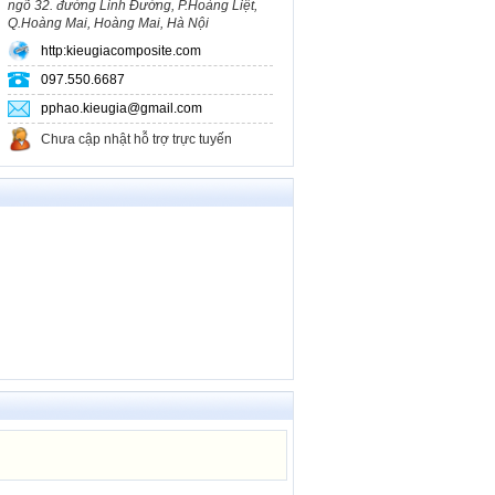
ngõ 32. đường Linh Đường, P.Hoàng Liệt,
Cà Phê Hạt
Q.Hoàng Mai, Hoàng Mai, Hà Nội
Két bạc
http:kieugiacomposite.com
Khác
097.550.6687
pphao.kieugia@gmail.com
Chưa cập nhật hỗ trợ trực tuyến