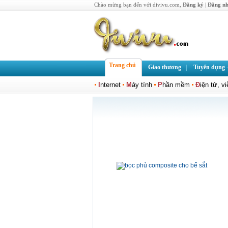
Chào mừng bạn đến với divivu.com,
Đăng ký
|
Đăng n
Trang chủ
Giao thương
Tuyển dụng -
I
nternet
M
áy tính
P
hần mềm
Đ
iện tử, v