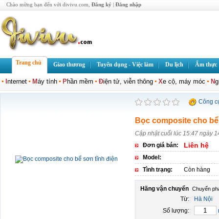
Chào mừng bạn đến với divivu.com,
Đăng ký
|
Đăng nhập
Trang chủ
Giao thương
Tuyển dụng - Việc làm
Du lịch
Ẩm thực
I
nternet
M
áy tính
P
hần mềm
Đ
iện tử, viễn thông
X
e cộ, máy móc
N
g
Công c
Bọc composite cho bể 
Cập nhật cuối lúc 15:47 ngày 
Liên hệ
Đơn giá bán:
Model:
Tình trạng:
Còn hàng
Hãng vận chuyển
Từ:
Hà Nội
Số lượng: