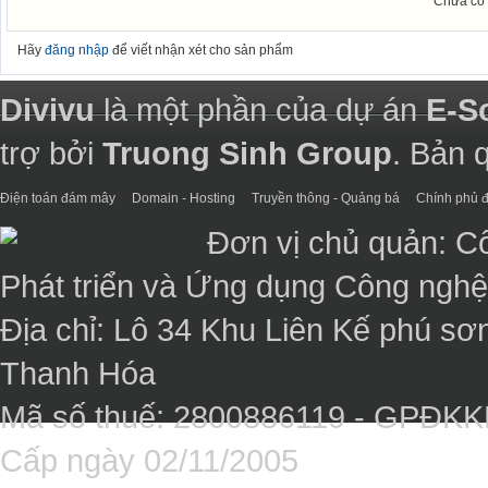
Chưa có 
Hãy
đăng nhập
để viết nhận xét cho sản phẩm
Divivu
là một phần của dự án
E-S
trợ bởi
Truong Sinh Group
. Bản 
Điện toán đám mây
Domain - Hosting
Truyền thông - Quảng bá
Chính phủ đ
Đơn vị chủ quản: C
Phát triển và Ứng dụng Công ngh
Địa chỉ: Lô 34 Khu Liên Kế phú sơ
Thanh Hóa
Mã số thuế: 2800886119 - GPĐK
Cấp ngày 02/11/2005