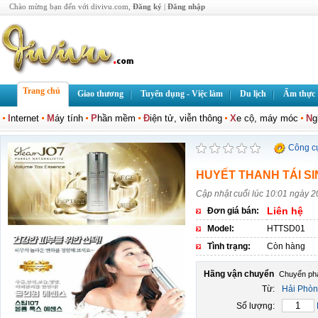
Chào mừng bạn đến với divivu.com,
Đăng ký
|
Đăng nhập
Trang chủ
Giao thương
Tuyển dụng - Việc làm
Du lịch
Ẩm thực
I
nternet
M
áy tính
P
hần mềm
Đ
iện tử, viễn thông
X
e cộ, máy móc
N
g
Công c
HUYẾT THANH TÁI SI
Cập nhật cuối lúc 10:01 ngày 2
Liên hệ
Đơn giá bán:
Model:
HTTSD01
Tình trạng:
Còn hàng
Hãng vận chuyển
Từ:
Hải Phò
Số lượng: