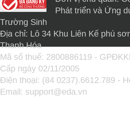
Phát triển và Ứng 
Trường Sinh
Địa chỉ: Lô 34 Khu Liên Kế phú sơ
Thanh Hóa
Mã số thuế: 2800886119 - GPĐK
Cấp ngày 02/11/2005
Điện thoại: (84 0237).6612.789 - H
Email:
support@eda.vn