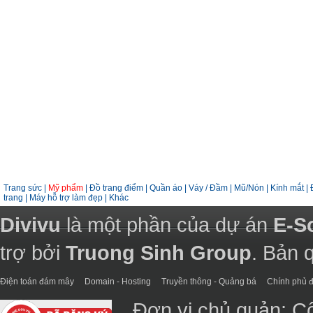
Trang sức
|
Mỹ phẩm
|
Đồ trang điểm
|
Quần áo
|
Váy / Đầm
|
Mũ/Nón
|
Kính mắt
|
trang
|
Máy hỗ trợ làm đẹp
|
Khác
Divivu
là một phần của dự án
E-S
trợ bởi
Truong Sinh Group
. Bản 
Điện toán đám mây
Domain - Hosting
Truyền thông - Quảng bá
Chính phủ đ
Đơn vị chủ quản: C