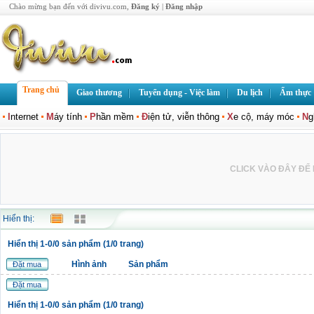
Chào mừng bạn đến với divivu.com,
Đăng ký
|
Đăng nhập
Trang chủ
Giao thương
Tuyển dụng - Việc làm
Du lịch
Ẩm thực
I
nternet
M
áy tính
P
hần mềm
Đ
iện tử, viễn thông
X
e cộ, máy móc
N
g
CLICK VÀO ĐÂY ĐỂ L
Hiển thị:
Hiển thị 1-0/0 sản phẩm (1/0 trang)
Hình ảnh
Sản phẩm
Đặt mua
Đặt mua
Hiển thị 1-0/0 sản phẩm (1/0 trang)