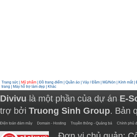
Trang sức
|
Mỹ phẩm
|
Đồ trang điểm
|
Quần áo
|
Váy / Đầm
|
Mũ/Nón
|
Kính mắt
|
trang
|
Máy hỗ trợ làm đẹp
|
Khác
Divivu
là một phần của dự án
E-S
trợ bởi
Truong Sinh Group
. Bản 
Điện toán đám mây
Domain - Hosting
Truyền thông - Quảng bá
Chính phủ đ
Đơn vị chủ quản: C