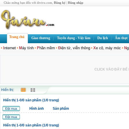
Chào mừng bạn đến với divivu.com,
Đăng ký
|
Đăng nhập
Trang chủ
Giao thương
Tuyển dụng - Việc làm
Du lịch
Ẩm thực
I
nternet
M
áy tính
P
hần mềm
Đ
iện tử, viễn thông
X
e cộ, máy móc
N
g
CLICK VÀO ĐÂY ĐỂ L
Hiển thị:
Hiển thị 1-0/0 sản phẩm (1/0 trang)
Hình ảnh
Sản phẩm
Đặt mua
Đặt mua
Hiển thị 1-0/0 sản phẩm (1/0 trang)