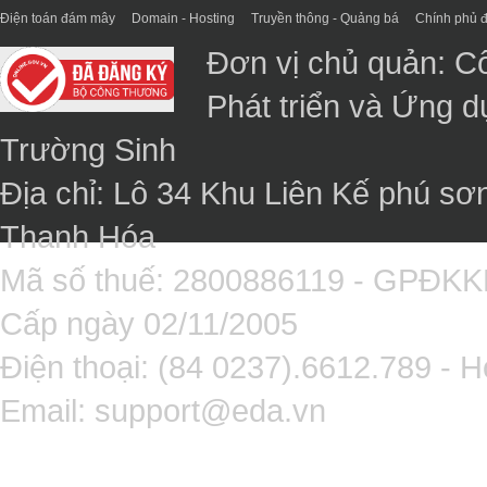
Điện toán đám mây
Domain - Hosting
Truyền thông - Quảng bá
Chính phủ đ
Đơn vị chủ quản: C
Phát triển và Ứng 
Trường Sinh
Địa chỉ: Lô 34 Khu Liên Kế phú sơ
Thanh Hóa
Mã số thuế: 2800886119 - GPĐK
Cấp ngày 02/11/2005
Điện thoại: (84 0237).6612.789 - H
Email:
support@eda.vn