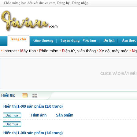
Chào mừng bạn đến với divivu.com,
Đăng ký
|
Đăng nhập
Trang chủ
Giao thương
Tuyển dụng - Việc làm
Du lịch
Ẩm thực
I
nternet
M
áy tính
P
hần mềm
Đ
iện tử, viễn thông
X
e cộ, máy móc
N
g
CLICK VÀO ĐÂY ĐỂ L
Hiển thị:
Hiển thị 1-0/0 sản phẩm (1/0 trang)
Hình ảnh
Sản phẩm
Đặt mua
Đặt mua
Hiển thị 1-0/0 sản phẩm (1/0 trang)