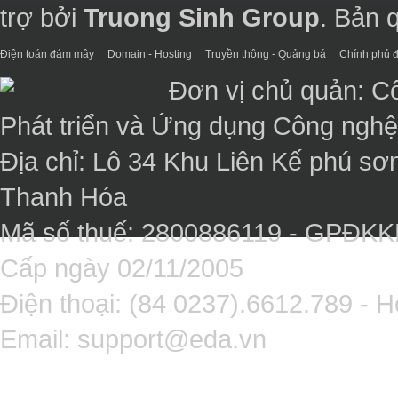
trợ bởi
Truong Sinh Group
. Bản 
Điện toán đám mây
Domain - Hosting
Truyền thông - Quảng bá
Chính phủ đ
Đơn vị chủ quản: C
Phát triển và Ứng dụng Công ngh
Địa chỉ: Lô 34 Khu Liên Kế phú sơ
Thanh Hóa
Mã số thuế: 2800886119 - GPĐK
Cấp ngày 02/11/2005
Điện thoại: (84 0237).6612.789 - H
Email:
support@eda.vn