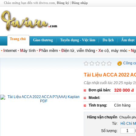
Chào mừng bạn đến với divivu.com,
Đăng ký
|
Đăng nhập
Trang chủ
Giao thương
Tuyển dụng - Việc làm
Du lịch
Ẩm thực
I
nternet
M
áy tính
P
hần mềm
Đ
iện tử, viễn thông
X
e cộ, máy móc
N
g
Công c
Tài Liệu ACCA 2022 
Cập nhật cuối lúc 20:25 ngày 1
320 000 đ
Đơn giá bán:
Model:
Tình trạng:
Còn hàng
Hãng vận chuyển
Từ:
Hồ Chí M
Số lượng: