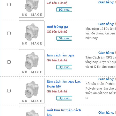
Gian hàng:
Giá bán: Liên hệ
Đặt mua
Gian hàng:
mút trứng gà
Mút trứng gà tiêu âm 
Giá bán: Liên hệ
vấn đề chống ồn tiêu 
hiện nay.
Đặt mua
Gian hàng:
tấm cách âm xps
Tấm Cách âm XPS cao 
Giá bán: Liên hệ
tổng hợp được sử dụn
và xử lý tán âm trong
Đặt mua
Gian hàng:
tấm cách âm xps Lạc
Kết cấu phân tử khép
Hoàn Mỹ
Polystyrene làm cho 
Giá bán: Liên hệ
thẩm âm tốt hơn bất k
ra
Đặt mua
mút kim tự tháp cách
Gian hàng:
âm