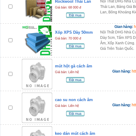
Rockwool Thái Lan
Nội Thất DHG Nhà C
Thái Lan, Bảng Giá 
Giá bán: 68 000 đ
Lan, Bông Khoáng Ki
Đặt mua
h
Gian hàng:
Xốp XPS Dày 50mm
Nội Thất DHG Nhà C
Dày 5cm, Tấm XPS D
Giá bán: 70 000 đ
Âm, Xốp Xanh Cứng.
Đặt mua
Giá Trên Toàn Quốc.
mút hột gà cách âm
ht
Gian hàng:
Giá bán: Liên hệ
Đặt mua
cao su non cách âm
ht
Gian hàng:
Giá bán: Liên hệ
Đặt mua
keo dán mút cách âm