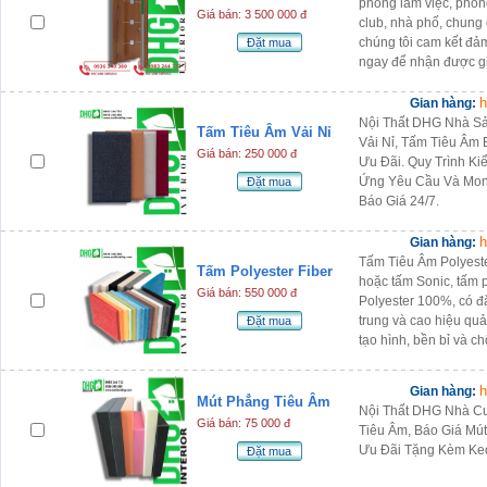
phòng làm việc, phòn
Giá bán: 3 500 000 đ
club, nhà phố, chung
chúng tôi cam kết đả
Đặt mua
ngay để nhận được gi
h
Gian hàng:
Nội Thất DHG Nhà Sả
Tấm Tiêu Âm Vải Nỉ
Vải Nỉ, Tấm Tiêu Âm 
Giá bán: 250 000 đ
Ưu Đãi. Quy Trình K
Ứng Yêu Cầu Và Mon
Đặt mua
Báo Giá 24/7.
h
Gian hàng:
Tấm Tiêu Âm Polyester
Tấm Polyester Fiber
hoặc tấm Sonic, tấm p
Giá bán: 550 000 đ
Polyester 100%, có đặ
trung và cao hiệu quả
Đặt mua
tạo hình, bền bỉ và c
h
Gian hàng:
Mút Phẳng Tiêu Âm
Nội Thất DHG Nhà Cu
Giá bán: 75 000 đ
Tiêu Âm, Báo Giá Mú
Ưu Đãi Tặng Kèm Ke
Đặt mua