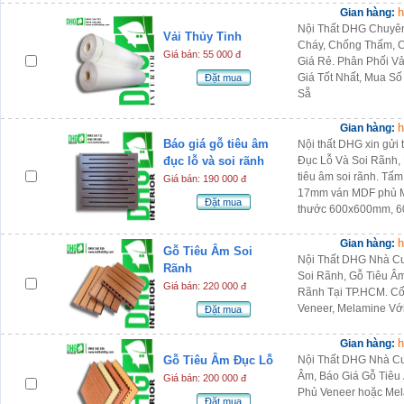
h
Gian hàng:
Nội Thất DHG Chuyê
Vải Thủy Tinh
Cháy, Chống Thấm, C
Giá bán: 55 000 đ
Giá Rẻ. Phân Phối Vả
Giá Tốt Nhất, Mua S
Đặt mua
Sẵ
h
Gian hàng:
Báo giá gỗ tiêu âm
Nội thất DHG xin gửi
đục lỗ và soi rãnh
Đục Lỗ Và Soi Rãnh, B
tiêu âm soi rãnh. Tấ
Giá bán: 190 000 đ
17mm ván MDF phủ Me
Đặt mua
thước 600x600mm, 
h
Gian hàng:
Gỗ Tiêu Âm Soi
Nội Thất DHG Nhà C
Rãnh
Soi Rãnh, Gỗ Tiêu Â
Giá bán: 220 000 đ
Rãnh Tại TP.HCM. C
Veneer, Melamine V
Đặt mua
h
Gian hàng:
Gỗ Tiêu Âm Đục Lỗ
Nội Thất DHG Nhà Cu
Âm, Báo Giá Gỗ Tiêu
Giá bán: 200 000 đ
Phủ Veneer hoặc Me
Đặt mua