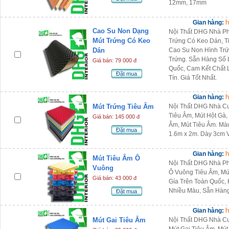
12mm, 17mm
h
Gian hàng:
Cao Su Non Dạng
Nội Thất DHG Nhà P
Mút Trứng Có Keo
Trứng Có Keo Dán, T
Dán
Cao Su Non Hình Trứ
Trứng. Sẵn Hàng Số 
Giá bán: 79 000 đ
Quốc, Cam Kết Chất 
Đặt mua
Tín. Giá Tốt Nhất.
h
Gian hàng:
Mút Trứng Tiêu Âm
Nội Thất DHG Nhà Cu
Tiêu Âm, Mút Hột Gà,
Giá bán: 145 000 đ
Âm, Mút Tiêu Âm. Mà
Đặt mua
1.6m x 2m. Dày 3cm 
h
Gian hàng:
Mút Tiêu Âm Ô
Nội Thất DHG Nhà Ph
Vuông
Ô Vuông Tiêu Âm, Mú
Giá bán: 43 000 đ
Gía Trên Toàn Quốc,
Nhiều Màu, Sẵn Hàng
Đặt mua
h
Gian hàng:
Mút Gai Tiêu Âm
Nội Thất DHG Nhà Cu