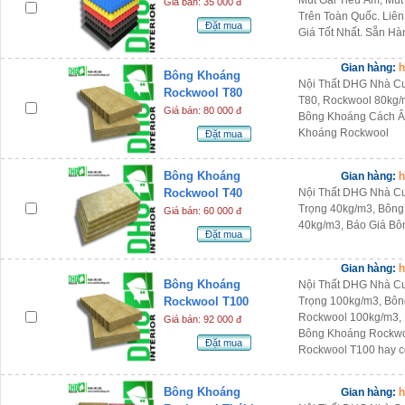
Mút Gai Tiêu Âm, Mút
Giá bán: 35 000 đ
Trên Toàn Quốc. Liê
Đặt mua
Giá Tốt Nhất. Sẵn Hà
h
Gian hàng:
Bông Khoáng
Nội Thất DHG Nhà C
Rockwool T80
T80, Rockwool 80kg/
Giá bán: 80 000 đ
Bông Khoáng Cách Â
Khoáng Rockwool
Đặt mua
Bông Khoáng
h
Gian hàng:
Rockwool T40
Nội Thất DHG Nhà C
Trọng 40kg/m3, Bông
Giá bán: 60 000 đ
40kg/m3, Báo Giá B
Đặt mua
h
Gian hàng:
Bông Khoáng
Nội Thất DHG Nhà C
Rockwool T100
Trọng 100kg/m3, Bô
Rockwool 100kg/m3,
Giá bán: 92 000 đ
Bông Khoáng Rockwo
Đặt mua
Rockwool T100 hay c
Bông Khoáng
h
Gian hàng: