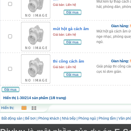
Mút kim tự tháp các
Giá bán: Liên hệ
hát, phòng đàn, phòn
Đặt mua
Gian hàng:
mút hột gà cách âm
Mút hột gà cách âm 
Giá bán: Liên hệ
nge nhạc, phòng quay
ngủ.
Đặt mua
thi công cách âm
Gian hàng:
Giải pháp thi công c
Giá bán: Liên hệ
cực kì đơn giản.
Đặt mua
Đặt mua
Hiển thị 1-30/214 sản phẩm (1/8 trang)
Hiển thị:
Bất động sản
|
Bể bơi
|
Phòng khách
|
Nhà bếp
|
Phòng ngủ
|
Phòng tắm
|
Văn ph