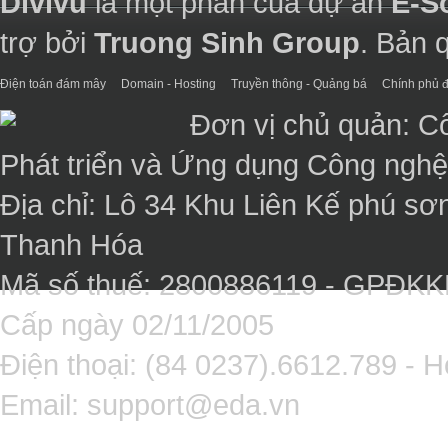
Divivu
là một phần của dự án
E-S
trợ bởi
Truong Sinh Group
. Bản 
Điện toán đám mây
Domain - Hosting
Truyền thông - Quảng bá
Chính phủ đ
Đơn vị chủ quản: C
Phát triển và Ứng dụng Công ngh
Địa chỉ: Lô 34 Khu Liên Kế phú sơ
Thanh Hóa
Mã số thuế: 2800886119 - GPĐK
Cấp ngày 02/11/2005
Điện thoại: (84 0237).6612.789 - H
Email:
support@eda.vn