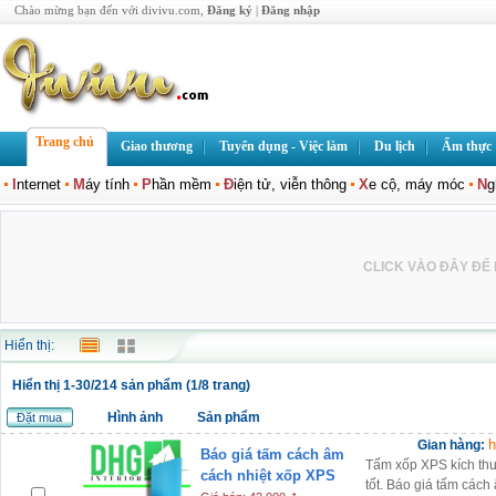
Chào mừng bạn đến với divivu.com,
Đăng ký
|
Đăng nhập
Trang chủ
Giao thương
Tuyển dụng - Việc làm
Du lịch
Ẩm thực
I
nternet
M
áy tính
P
hần mềm
Đ
iện tử, viễn thông
X
e cộ, máy móc
N
g
CLICK VÀO ĐÂY ĐỂ L
Hiển thị:
Hiển thị 1-30/214 sản phẩm (1/8 trang)
Hình ảnh
Sản phẩm
Đặt mua
h
Gian hàng:
Báo giá tấm cách âm
Tấm xốp XPS kích thư
cách nhiệt xốp XPS
tốt. Báo giá tấm cách