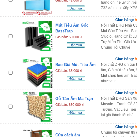
Giá bán: 42 000 đ
hàng online uy tín, t
732 để mua Xốp XPS
Đặt mua
h
Gian hàng:
Mút Tiêu Âm Góc
Nội Thất DHG Nhà Cu
BassTrap
Mút Góc Tiêu Âm, Ba
Studio. Hàng Chất Lư
Giá bán: 50 000 đ
Trợ Miễn Phí. Giá Ưu
Đặt mua
Chúng Tôi Chuyê
h
Gian hàng:
Báo Giá Mút Tiêu Âm
Nội thất DHG xin gửi 
âm, Giá mút tiêu âm, 
Giá bán: 35 000 đ
Mút chóp tiêu âm, Bá
Đặt mua
như sau:
h
Gian hàng:
Gỗ Tán Âm Ma Trận
Nội Thất DHG Sản Xu
Mosaic – Tranh Gỗ 3D
Giá bán: 850 000 đ
Tường. Vật Liệu Tiê
Đặt mua
lại giá thành tốt nhất 
h
Gian hàng:
Chúng tôi chuyên thi
Cửa cách âm