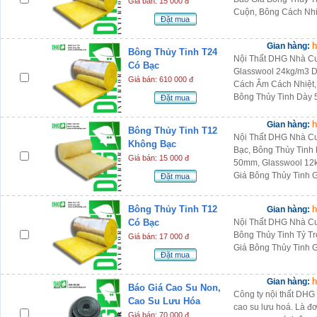
Giá bán: 15 000 đ
Cuộn, Bông Cách Nhi
Đặt mua
h
Gian hàng:
Bông Thủy Tinh T24
Nội Thất DHG Nhà Cu
Có Bạc
Glasswool 24kg/m3 D
Giá bán: 610 000 đ
Cách Âm Cách Nhiệt,
Bông Thủy Tinh Dày
Đặt mua
h
Gian hàng:
Bông Thủy Tinh T12
Nội Thất DHG Nhà C
Không Bạc
Bạc, Bông Thủy Tinh
Giá bán: 15 000 đ
50mm, Glasswool 12
Giá Bông Thủy Tinh 
Đặt mua
Bông Thủy Tinh T12
h
Gian hàng:
Có Bạc
Nội Thất DHG Nhà Cu
Bông Thủy Tinh Tỷ T
Giá bán: 17 000 đ
Giá Bông Thủy Tinh 
Đặt mua
h
Gian hàng:
Báo Giá Cao Su Non,
Công ty nội thất DHG
Cao Su Lưu Hóa
cao su lưu hoá. Là đ
Giá bán: 70 000 đ