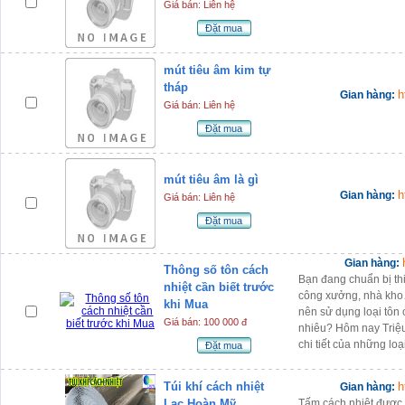
Giá bán: Liên hệ
Đặt mua
mút tiêu âm kim tự
tháp
h
Gian hàng:
Giá bán: Liên hệ
Đặt mua
mút tiêu âm là gì
h
Gian hàng:
Giá bán: Liên hệ
Đặt mua
Gian hàng:
Thông số tôn cách
Bạn đang chuẩn bị th
nhiệt cần biết trước
công xưởng, nhà kho
khi Mua
nên sử dụng loại tôn
Giá bán: 100 000 đ
nhiêu? Hôm nay Triệu
chi tiết của những loạ
Đặt mua
Túi khí cách nhiệt
h
Gian hàng:
Lạc Hoàn Mỹ
Tấm cách nhiệt được