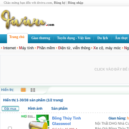
Chào mừng bạn đến với divivu.com,
Đăng ký
|
Đăng nhập
Trang chủ
Giao thương
Tuyển dụng - Việc làm
Du lịch
Ẩm thực
I
nternet
M
áy tính
P
hần mềm
Đ
iện tử, viễn thông
X
e cộ, máy móc
N
g
CLICK VÀO ĐÂY ĐỂ L
Hiển thị:
Hiển thị 1-30/38 sản phẩm (1/2 trang)
Hình ảnh
Sản phẩm
Đặt mua
Bông Thủy Tinh
h
Gian hàng:
Glasswool
Nội Thất DHG Nhà Cu
Báo Giá Bông Thủy T