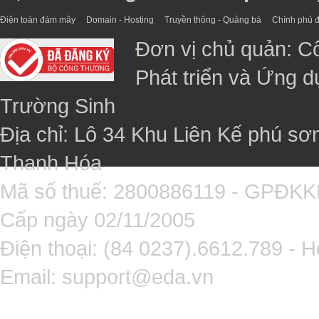
Điện toán đám mây
Domain - Hosting
Truyền thông - Quảng bá
Chính phủ đ
Đơn vị chủ quản: C
Phát triển và Ứng 
Trường Sinh
Địa chỉ: Lô 34 Khu Liên Kế phú sơ
Thanh Hóa
Mã số thuế: 2800886119 - GPĐK
Cấp ngày 02/11/2005
Điện thoại: (84 0237).6612.789 - H
Email:
support@eda.vn