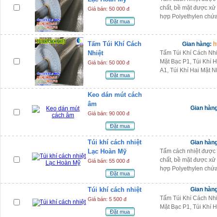
chất, bề mặt được xử
Giá bán: 50 000 đ
hợp Polyethylen chứa 
Đặt mua
Tấm Túi Khí Cách
h
Gian hàng:
Nhiệt
Tấm Túi Khí Cách Nhi
Mặt Bạc P1, Túi Khí 
Giá bán: 50 000 đ
A1, Túi Khí Hai Mặt 
Đặt mua
Keo dán mút cách
âm
Gian hàn
Giá bán: 90 000 đ
Đặt mua
Túi khí cách nhiệt
Gian hàn
Lạc Hoàn Mỹ
Tấm cách nhiệt được
chất, bề mặt được xử
Giá bán: 55 000 đ
hợp Polyethylen chứa 
Đặt mua
Túi khí cách nhiệt
Gian hàn
Tấm Túi Khí Cách Nhi
Giá bán: 5 500 đ
Mặt Bạc P1, Túi Khí H
Đặt mua