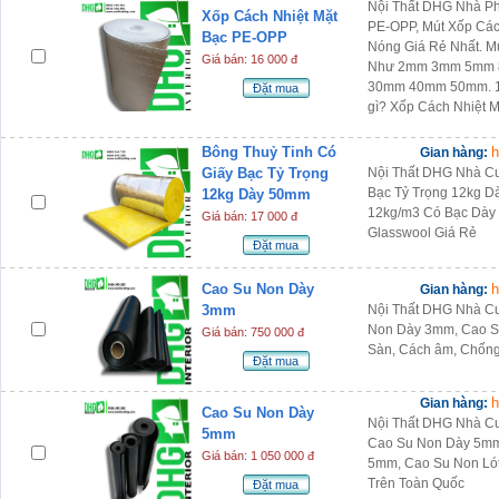
Nội Thất DHG Nhà Ph
Xốp Cách Nhiệt Mặt
PE-OPP, Mút Xốp Cá
Bạc PE-OPP
Nóng Giá Rẻ Nhất. M
Giá bán: 16 000 đ
Như 2mm 3mm 5mm
30mm 40mm 50mm. 1. 
Đặt mua
gì? Xốp Cách Nhiệt 
Bông Thuỷ Tinh Có
h
Gian hàng:
Giấy Bạc Tỷ Trọng
Nội Thất DHG Nhà Cu
Bạc Tỷ Trọng 12kg D
12kg Dày 50mm
12kg/m3 Có Bạc Dày 
Giá bán: 17 000 đ
Glasswool Giá Rẻ
Đặt mua
Cao Su Non Dày
h
Gian hàng:
3mm
Nội Thất DHG Nhà C
Non Dày 3mm, Cao Su
Giá bán: 750 000 đ
Sàn, Cách âm, Chốn
Đặt mua
h
Gian hàng:
Cao Su Non Dày
Nội Thất DHG Nhà C
5mm
Cao Su Non Dày 5mm
Giá bán: 1 050 000 đ
5mm, Cao Su Non Lót
Trên Toàn Quốc
Đặt mua