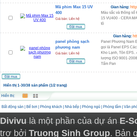
Mã phim Max 15 UV
htt
Gian hàng:
400
Màu sắc và thông s
15 VU400 - CERA MA
Giá bán: Liên hệ
tô
Đặt mua
ht
Gian hàng:
panel phòng sạch
Panel Phương Nam E
phương nam
gọi là Panel EPS Các
Kho Lạnh, Tôn EPS.. 
Giá bán: Liên hệ
lượng ISO 9001-200
Đặt mua
Tấm Pan
Đặt mua
Hiển thị 1-30/38 sản phẩm (1/2 trang)
Hiển thị:
Bất động sản
|
Bể bơi
|
Phòng khách
|
Nhà bếp
|
Phòng ngủ
|
Phòng tắm
|
Văn ph
Divivu
là một phần của dự án
E-S
trợ bởi
Truong Sinh Group
. Bản 