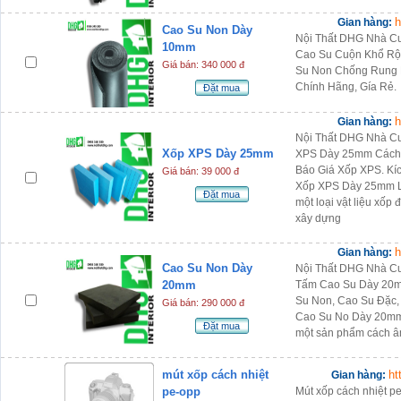
h
Gian hàng:
Cao Su Non Dày
Nội Thất DHG Nhà C
10mm
Cao Su Cuộn Khổ Rộ
Giá bán: 340 000 đ
Su Non Chống Rung
Chính Hãng, Gía Rẻ.
Đặt mua
h
Gian hàng:
Nội Thất DHG Nhà C
Xốp XPS Dày 25mm
XPS Dày 25mm Cách 
Báo Giá Xốp XPS. K
Giá bán: 39 000 đ
Xốp XPS Dày 25mm L
Đặt mua
một loại vật liệu xốp
xây dựng
h
Gian hàng:
Cao Su Non Dày
Nội Thất DHG Nhà C
20mm
Tấm Cao Su Dày 20m
Su Non, Cao Su Đặc,
Giá bán: 290 000 đ
Cao Su No Dày 20mm
Đặt mua
một sản phẩm cách âm
mút xốp cách nhiệt
ht
Gian hàng:
pe-opp
Mút xốp cách nhiệt pe