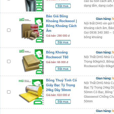
cao su non cách âm, 
dạng tấm, dạng cuộn 
Đặt mua
Báo Giá Bông
h
Gian hàng:
Khoáng Rockwool |
Nội thất DHG xin gửi
Bông Khoáng Cách
khoáng cách âm, Báo
Âm
Gọi 0936 340 380 – 
Giá bán: 290 000 đ
bông khoáng
Đặt mua
Bông Khoáng
h
Gian hàng:
Rockwool T60
Nội Thất DHG Nhà C
Trọng 60kg/m3, Bông
Giá bán: 66 000 đ
Rockwool Kiện 60kg/
Đặt mua
h
Gian hàng:
Bông Thuỷ Tinh Có
Nội Thất DHG Nhà Cu
Giấy Bạc Tỷ Trọng
Bạc Tỷ Trọng 24kg D
24kg Dày 50mm
50mm Có Bạc, Bông T
Giá bán: 610 000 đ
Glasswool Chống Chá
50mm
Đặt mua
h
Gian hàng: