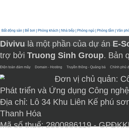
Bất động sản
|
Bể bơi
|
Phòng khách
|
Nhà bếp
|
Phòng ngủ
|
Phòng tắm
|
Văn ph
Divivu
là một phần của dự án
E-S
trợ bởi
Truong Sinh Group
. Bản 
Điện toán đám mây
Domain - Hosting
Truyền thông - Quảng bá
Chính phủ đ
Đơn vị chủ quản: C
Phát triển và Ứng dụng Công ngh
Địa chỉ: Lô 34 Khu Liên Kế phú sơ
Thanh Hóa
Mã số thuế: 2800886119 - GPĐK