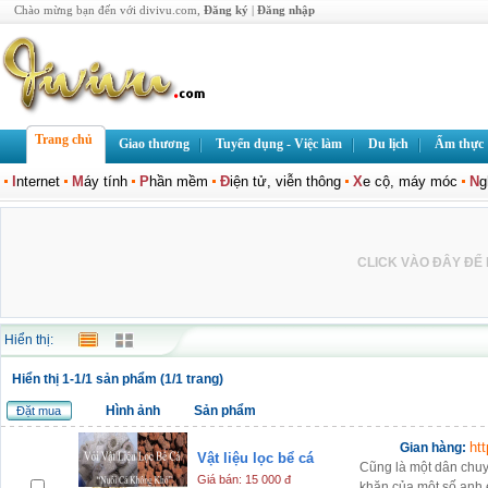
Chào mừng bạn đến với divivu.com,
Đăng ký
|
Đăng nhập
Trang chủ
Giao thương
Tuyển dụng - Việc làm
Du lịch
Ẩm thực
I
nternet
M
áy tính
P
hần mềm
Đ
iện tử, viễn thông
X
e cộ, máy móc
N
g
CLICK VÀO ĐÂY ĐỂ L
Hiển thị:
Hiển thị 1-1/1 sản phẩm (1/1 trang)
Hình ảnh
Sản phẩm
Đặt mua
ht
Gian hàng:
Vật liệu lọc bể cá
Cũng là một dân chuy
Giá bán: 15 000 đ
khăn của một số anh e