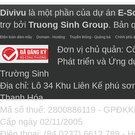
Divivu
là một phần của dự án
E-S
trợ bởi
Truong Sinh Group
. Bản 
Điện toán đám mây
Domain - Hosting
Truyền thông - Quảng bá
Chính phủ đ
Đơn vị chủ quản: C
Phát triển và Ứng 
Trường Sinh
Địa chỉ: Lô 34 Khu Liên Kế phú sơ
Thanh Hóa
Mã số thuế: 2800886119 - GPĐK
Cấp ngày 02/11/2005
Điện thoại: (84 0237).6612.789 - H