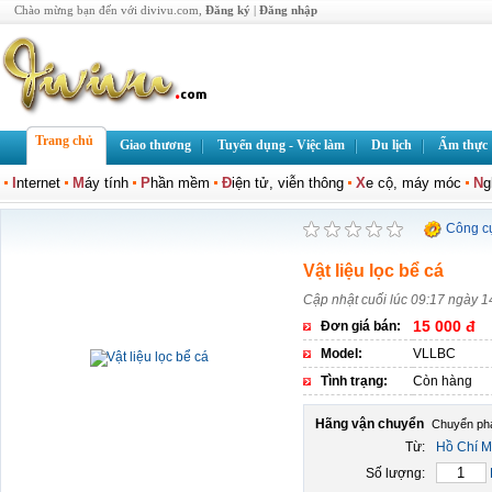
Chào mừng bạn đến với divivu.com,
Đăng ký
|
Đăng nhập
Trang chủ
Giao thương
Tuyển dụng - Việc làm
Du lịch
Ẩm thực
I
nternet
M
áy tính
P
hần mềm
Đ
iện tử, viễn thông
X
e cộ, máy móc
N
g
Công c
Vật liệu lọc bể cá
Cập nhật cuối lúc 09:17 ngày 1
15 000 đ
Đơn giá bán:
Model:
VLLBC
Tình trạng:
Còn hàng
Hãng vận chuyển
Từ:
Hồ Chí M
Số lượng: