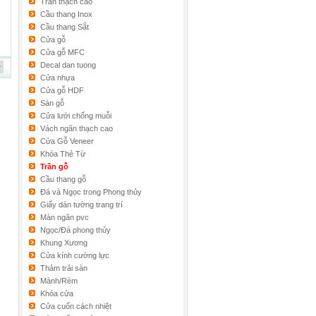
Trần thạch cao
Cầu thang Inox
Cầu thang Sắt
Cửa gỗ
Cửa gỗ MFC
Decal dan tuong
Cửa nhựa
Cửa gỗ HDF
Sàn gỗ
Cửa lưới chống muỗi
Vách ngăn thạch cao
Cửa Gỗ Veneer
Khóa Thẻ Từ
Trần gỗ
Cầu thang gỗ
Đá và Ngọc trong Phong thủy
Giấy dán tường trang trí
Màn ngăn pvc
Ngọc/Đá phong thủy
Khung Xương
Cửa kính cường lực
Thảm trải sàn
Mành/Rèm
Khóa cửa
Cửa cuốn cách nhiệt