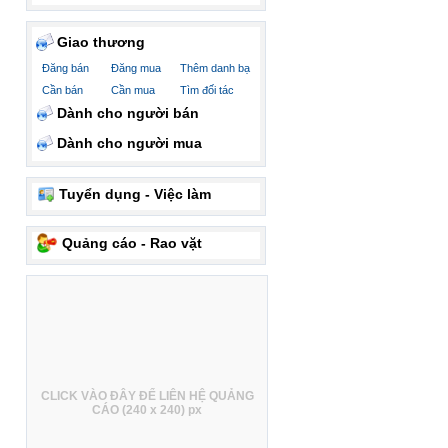
Giao thương
Đăng bán
Đăng mua
Thêm danh bạ
Cần bán
Cần mua
Tìm đối tác
Dành cho người bán
Dành cho người mua
Tuyển dụng - Việc làm
Quảng cáo - Rao vặt
CLICK VÀO ĐÂY ĐỂ LIÊN HỆ QUẢNG
CÁO (240 x 240) px