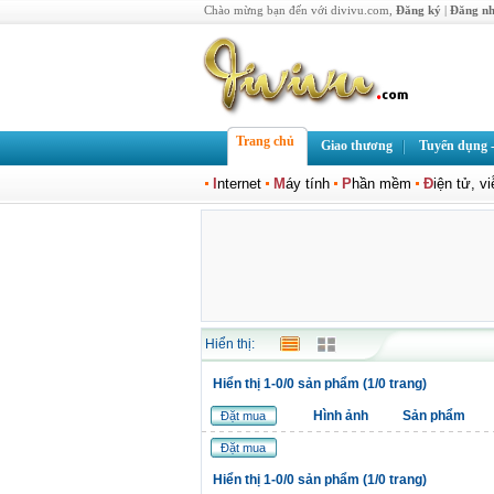
Chào mừng bạn đến với divivu.com,
Đăng ký
|
Đăng n
Trang chủ
Giao thương
Tuyển dụng -
I
nternet
M
áy tính
P
hần mềm
Đ
iện tử, v
Hiển thị:
Hiển thị 1-0/0 sản phẩm (1/0 trang)
Hình ảnh
Sản phẩm
Đặt mua
Đặt mua
Hiển thị 1-0/0 sản phẩm (1/0 trang)