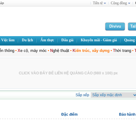
hập
Tiền tệ
Cộng đồng
Divivu
Ta
 Việc làm
Du lịch
Ẩm thực
Đấu giá
Khuyến mãi - Giảm giá
Quảng c
iễn thông
X
e cộ, máy móc
N
ghệ thuật
K
iến trúc, xây dựng
T
hời trang
CLICK VÀO ĐÂY ĐỂ LIÊN HỆ QUẢNG CÁO (980 x 100) px
Sắp xếp
Đặc điểm
Bảo hành