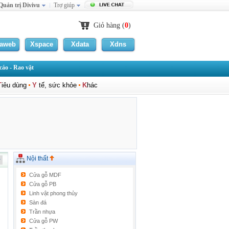
Quản trị Divivu
Trợ giúp
Giỏ hàng (
0
)
laweb
Xspace
Xdata
Xdns
áo - Rao vặt
T
iêu dùng
Y
tế, sức khỏe
K
hác
Nội thất
Cửa gỗ MDF
Cửa gỗ PB
Linh vật phong thủy
Sàn đá
Trần nhựa
Cửa gỗ PW