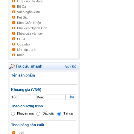
Cửa cuốn tự động
Bể Cá
Vách ngăn kính
Két Sắt
Kính Chân Nhện
Phụ kiện Ngành kính
Khóa cửa vân tay
PCCC
Cửa nhôm
kính ép tranh
Khác
Tra cứu nhanh
Huỷ bỏ
Tên sản phẩm
Khoảng giá (VNĐ)
Từ:
Đến:
Theo chương trình
Khuyến mãi
Đấu giá
Tất cả
Theo hãng sản xuất
1275