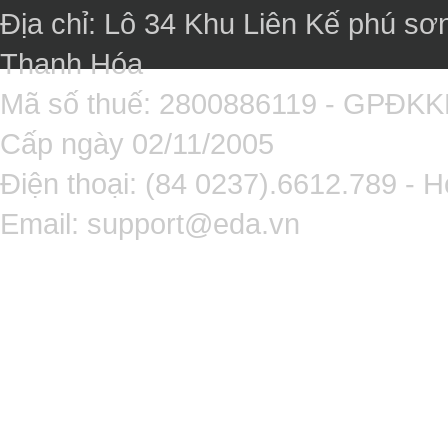
Địa chỉ: Lô 34 Khu Liên Kế phú sơ
Thanh Hóa
Mã số thuế: 2800886119 - GPĐK
Cấp ngày 02/11/2005
Điện thoại: (84 0237).6612.789 - H
Email:
support@eda.vn