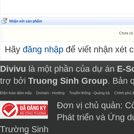
Nhận xét sản phẩm
Chưa có 
Hãy
đăng nhập
để viết nhận xét 
Divivu
là một phần của dự án
E-S
trợ bởi
Truong Sinh Group
. Bản 
Điện toán đám mây
Domain - Hosting
Truyền thông - Quảng bá
Chính phủ đ
Đơn vị chủ quản: C
Phát triển và Ứng 
Trường Sinh