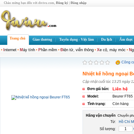
Chào mừng bạn đến với divivu.com,
Đăng ký
|
Đăng nhập
Trang chủ
Giao thương
Tuyển dụng - Việc làm
Du lịch
Ẩm thực
I
nternet
M
áy tính
P
hần mềm
Đ
iện tử, viễn thông
X
e cộ, máy móc
N
g
Công c
Nhiệt kế hồng ngoại B
Cập nhật cuối lúc 13:25 ngày 1
Liên hệ
Đơn giá bán:
Model:
Beurer FT65
Tình trạng:
Còn hàng
Hãng vận chuyển
Từ:
Hồ Chí M
Số lượng: