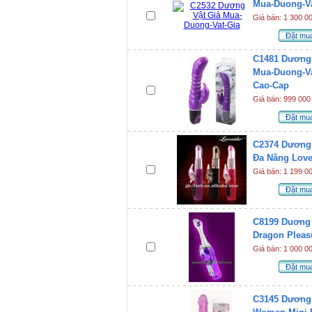
Mua-Duong-Va
Giá bán: 1 300 0
Đặt mu
C1481 Dương 
Mua-Duong-Va
Cao-Cap
Giá bán: 999 000
Đặt mu
C2374 Dương 
Đa Năng Love
Giá bán: 1 199 0
Đặt mu
C8199 Duơng 
Dragon Pleasu
Giá bán: 1 000 0
Đặt mu
C3145 Dương 