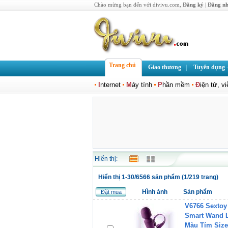
Chào mừng bạn đến với divivu.com,
Đăng ký
|
Đăng n
Trang chủ
Giao thương
Tuyển dụng -
I
nternet
M
áy tính
P
hần mềm
Đ
iện tử, v
Hiển thị:
Hiển thị 1-30/6566 sản phẩm (1/219 trang)
Hình ảnh
Sản phẩm
Đặt mua
V6766 Sextoy
Smart Wand 
Màu Tím Size