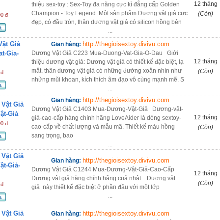
12 tháng
thiệu sex-toy : Sex-Toy đa năng cực kì đẳng cấp Golden
Champion - Toy Legend. Một sản phẩm Dương vật giả cực
(Còn)
00 đ
đẹp, có đầu tròn, thân dương vật giả có silicon hồng bên
a
...
ật Giả
http://thegioisextoy.divivu.com
Gian hàng:
t-Gia-
Dương Vật Giả C223 Mua-Duong-Vat-Gia-O-Dau Giới
12 tháng
thiệu dương vật giả: Dương vật giả có thiết kế đặc biệt, lạ
mắt, thân dương vật giả có những đường xoắn nhìn như
(Còn)
 đ
những mũi khoan, kích thích âm đạo vô cùng mạnh mẽ. S
a
...
http://thegioisextoy.divivu.com
Gian hàng:
Vật Giả
Dương Vật Giả C1403 Mua-Dương-Vật-Giả Dương-vật-
ật-Giả
12 tháng
giả-cao-cấp hàng chính hãng LoveAider là dòng sextoy-
00 đ
cao-cấp về chất lượng và mẫu mã. Thiết kế màu hồng
(Còn)
sang trọng, bao
a
...
Vật Giả
http://thegioisextoy.divivu.com
Gian hàng:
t-Giả-
Dương Vật Giả C1244 Mua-Dương-Vật-Giả-Cao-Cấp
12 tháng
Dương vật giả hàng chính hãng cuả nhật . Dương vật
(Còn)
 đ
giả này thiết kế đặc biệt ở phần đầu với một lớp
...
a
Vật Giả
http://thegioisextoy.divivu.com
Gian hàng: