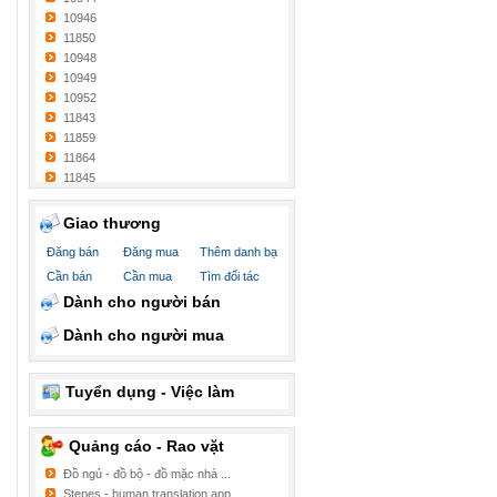
10946
11850
10948
10949
10952
11843
11859
11864
11845
11842
11857
Giao thương
11815
Đăng bán
Đăng mua
Thêm danh bạ
561
Cần bán
Cần mua
Tìm đối tác
11861
11848
Dành cho người bán
11838
Dành cho người mua
319
MỸ
11855
Tuyển dụng - Việc làm
11828
11844
11831
Quảng cáo - Rao vặt
11852
Đồ ngủ - đồ bộ - đồ mặc nhà ...
11839
Stepes - human translation app ...