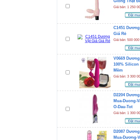
Giống Thật Đ
Giá bán: 1 250 0
Đặt mu
C1451 Dương 
Giá Rẻ
Giá bán: 500 000
Đặt mu
V0669 Dương
100% Silicon
Mềm
Giá bán: 3 300 0
Đặt mu
D2204 Dương 
Mua-Duong-Va
O-Dau-Tot
Giá bán: 1 300 0
Đặt mu
D2087 Dương 
Mua-Dương-Vậ