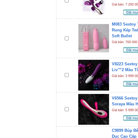
Giá bán: 7 200 0
Đặt mu
M083 Sextoy 
Rung Kép Twi
Soft Bullet
Giá bán: 700 000
Đặt mu
V8223 Sextoy
Liv™2 Màu T
Giá bán: 3 999 0
Đặt mu
V6566 Sextoy
Soraya Màu 
Giá bán: 5 999 0
Đặt mu
C9899 Búp Bê
Dục Cao Cấp