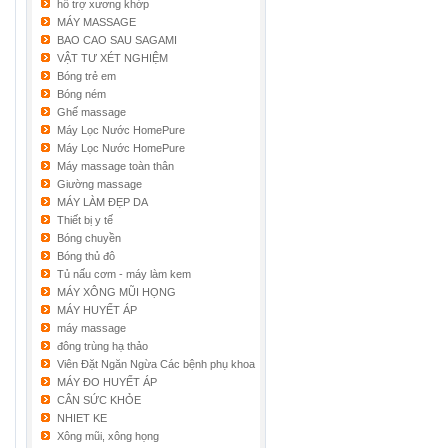
hỗ trợ xương khớp
MÁY MASSAGE
BAO CAO SAU SAGAMI
VẬT TƯ XÉT NGHIỆM
Bóng trẻ em
Bóng ném
Ghế massage
Máy Lọc Nước HomePure
Máy Lọc Nước HomePure
Máy massage toàn thân
Giường massage
MÁY LÀM ĐẸP DA
Thiết bị y tế
Bóng chuyền
Bóng thủ đô
Tủ nấu cơm - máy làm kem
MÁY XÔNG MŨI HỌNG
MÁY HUYẾT ÁP
máy massage
đông trùng hạ thảo
Viên Đặt Ngăn Ngừa Các bệnh phụ khoa
MÁY ĐO HUYẾT ÁP
CÂN SỨC KHỎE
NHIET KE
Xông mũi, xông họng