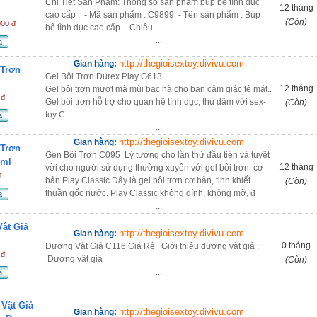
Chi Tiết Sản Phẩm: Thông số sản phẩm búp bê tình dục
12 tháng
cao cấp : - Mã sản phẩm : C9899 - Tên sản phẩm : Búp
(Còn)
000 đ
bê tình dục cao cấp - Chiều
...
a
http://thegioisextoy.divivu.com
Gian hàng:
 Trơn
Gel Bôi Trơn Durex Play G613
12 tháng
Gel bôi trơn mượt mà mùi bạc hà cho bạn cảm giác tê mát..
 đ
Gel bôi trơn hỗ trợ cho quan hệ tình dục, thủ dâm với sex-
(Còn)
toy C
a
...
http://thegioisextoy.divivu.com
Gian hàng:
 Trơn
Gen Bôi Trơn C095 Lý tưởng cho lần thử đầu tiên và tuyệt
0ml
12 tháng
vời cho người sử dụng thường xuyên với gel bôi trơn cơ
đ
bản Play Classic.Đây là gel bôi trơn cơ bản, tinh khiết
(Còn)
thuần gốc nước. Play Classic không dính, không mỡ, đ
a
...
ật Giả
http://thegioisextoy.divivu.com
Gian hàng:
0 tháng
Dương Vật Giả C116 Giá Rẻ Giới thiệu dương vật giả :
 đ
Dương vật giả
(Còn)
...
a
Vật Giả
http://thegioisextoy.divivu.com
Gian hàng: