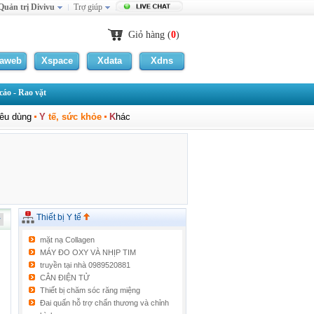
Quản trị Divivu
Trợ giúp
Giỏ hàng (
0
)
laweb
Xspace
Xdata
Xdns
áo - Rao vặt
iêu dùng
Y
tế, sức khỏe
K
hác
Thiết bị Y tế
mặt nạ Collagen
MÁY ĐO OXY VÀ NHỊP TIM
truyền tại nhà 0989520881
CÂN ĐIỆN TỬ
Thiết bị chăm sóc răng miệng
Đai quấn hỗ trợ chấn thương và chỉnh