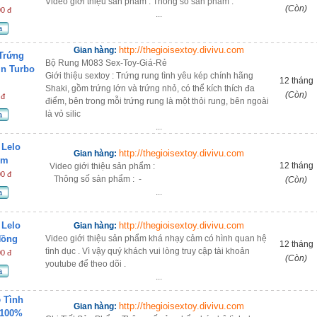
Video giới thiệu sản phẩm : Thông số sản phẩm :
(Còn)
00 đ
...
a
http://thegioisextoy.divivu.com
Gian hàng:
Trứng
Bộ Rung M083 Sex-Toy-Giá-Rẻ
n Turbo
Giới thiệu sextoy : Trứng rung tình yêu kép chính hãng
12 tháng
Shaki, gồm trứng lớn và trứng nhỏ, có thể kích thích đa
(Còn)
 đ
điểm, bên trong mỗi trứng rung là một thỏi rung, bên ngoài
là vỏ silic
a
...
 Lelo
http://thegioisextoy.divivu.com
Gian hàng:
ím
12 tháng
Video giới thiệu sản phẩm :
00 đ
Thông số sản phẩm : -
(Còn)
...
a
 Lelo
http://thegioisextoy.divivu.com
Gian hàng:
Hồng
Video giới thiệu sản phẩm khá nhạy cảm có hình quan hệ
12 tháng
tình dục . Vì vậy quý khách vui lòng truy cập tài khoản
00 đ
(Còn)
youtube để theo dõi .
a
...
 Tình
http://thegioisextoy.divivu.com
Gian hàng:
 100%