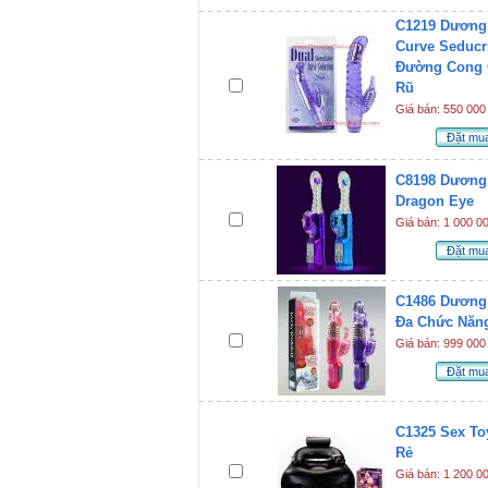
C1219 Dương 
Curve Seducr
Đường Cong
Rũ
Giá bán: 550 000
Đặt mu
C8198 Dương 
Dragon Eye
Giá bán: 1 000 0
Đặt mu
C1486 Dương 
Đa Chức Năn
Giá bán: 999 000
Đặt mu
C1325 Sex To
Rẻ
Giá bán: 1 200 0