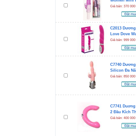
Women Mini 
Giá bán: 370 000
Đặt mu
C2013 Dương 
Love Dove Wa
Giá bán: 999 000
Đặt mu
C7740 Dương 
Silicon Đa N
Giá bán: 850 000
Đặt mu
C7741 Duơng 
2 Đầu Kích T
Giá bán: 400 000
Đặt mu