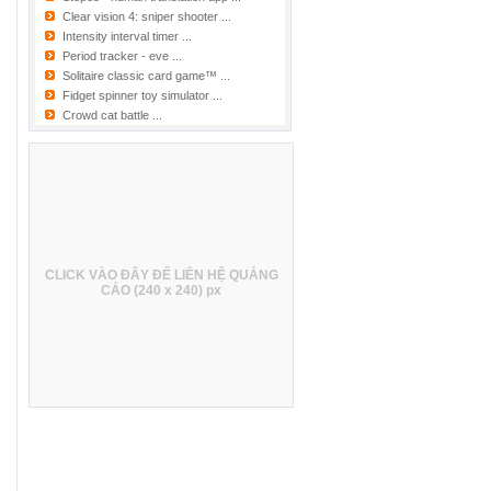
11802
Clear vision 4: sniper shooter ...
11810
Intensity interval timer ...
11840
Period tracker - eve ...
11853
Solitaire classic card game™ ...
11803
Fidget spinner toy simulator ...
11804
Crowd cat battle ...
11800
11808
11644
11797
11858
11819
TÂY TẠNG
11825
CLICK VÀO ĐÂY ĐỂ LIÊN HỆ QUẢNG
11794
CÁO (240 x 240) px
11849
11829
11823
11860
11822
11796
11801
11818
11793
11792