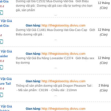
t-Gia
Dương vật Giả C2532 Mua-Duong-Vat-Gia Giới thiệu
12 tháng
dương vật giả : Dương vật giả cao cấp tự sướng cho bạn
00 đ
(Còn)
gái, sản phẩm
a
...
Vật Giả
http://thegioisextoy.divivu.com
t-Gia-
Gian hàng:
12 tháng
Dương Vật Giả C1481 Mua-Duong-Vat-Gia-Cao-Cap Giới
thiệu dương vật giả :
(Còn)
 đ
...
a
Vật Giả
http://thegioisextoy.divivu.com
Gian hàng:
aider
12 tháng
Dương Vật Giả Đa Năng Loveaider C2374 Giới thiệu sex
00 đ
toy dương
(Còn)
...
a
Vật Giả
http://thegioisextoy.divivu.com
Gian hàng:
re Tail
2 tháng
Thông số sản phẩm dương vật giả Dragon Pleasure Tail :
00 đ
- Mã sản phẩm : C8199 - Chiều dài : 210mm
(Còn)
...
a
Vật Giả
http://thegioisextoy.divivu.com
Gian hàng: