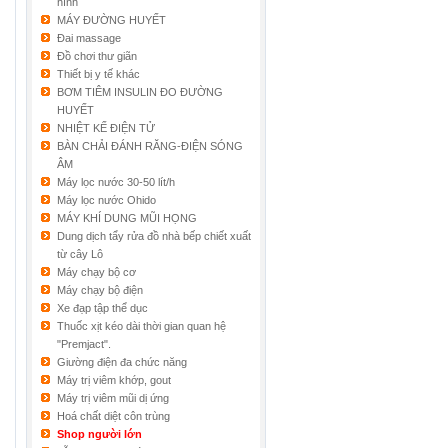
hình
MÁY ĐƯỜNG HUYẾT
Đai massage
Đồ chơi thư giãn
Thiết bị y tế khác
BƠM TIÊM INSULIN ĐO ĐƯỜNG
HUYẾT
NHIỆT KẾ ĐIỆN TỬ
BÀN CHẢI ĐÁNH RĂNG-ĐIỆN SÓNG
ÂM
Máy lọc nước 30-50 lít/h
Máy lọc nước Ohido
MÁY KHÍ DUNG MŨI HỌNG
Dung dịch tẩy rửa đồ nhà bếp chiết xuất
từ cây Lô
Máy chạy bộ cơ
Máy chạy bộ điện
Xe đạp tập thể dục
Thuốc xịt kéo dài thời gian quan hệ
"Premjact".
Giường điện đa chức năng
Máy trị viêm khớp, gout
Máy trị viêm mũi dị ứng
Hoá chất diệt côn trùng
Shop người lớn