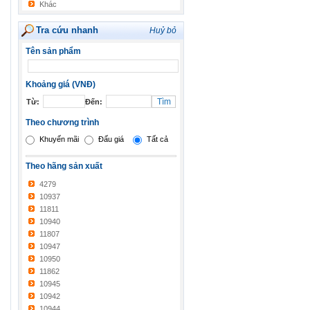
Khác
Tra cứu nhanh
Huỷ bỏ
Tên sản phẩm
Khoảng giá (VNĐ)
Từ:
Đến:
Theo chương trình
Khuyến mãi
Đấu giá
Tất cả
Theo hãng sản xuất
4279
10937
11811
10940
11807
10947
10950
11862
10945
10942
10944