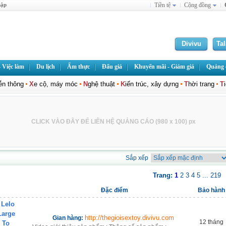
hập
Tiền tệ
Cộng đồng
Divivu
Ta
 Việc làm
Du lịch
Ẩm thực
Đấu giá
Khuyến mãi - Giảm giá
Quảng c
iễn thông
X
e cộ, máy móc
N
ghệ thuật
K
iến trúc, xây dựng
T
hời trang
T
CLICK VÀO ĐÂY ĐỂ LIÊN HỆ QUẢNG CÁO (980 x 100) px
Sắp xếp
Trang:
1
2
3
4
5
...
219
Đặc điểm
Bảo hành
 Lelo
Large
http://thegioisextoy.divivu.com
Gian hàng:
12 tháng
 To