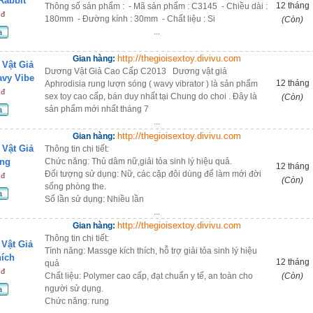
Rabbit
12 tháng
Thông số sản phẩm : - Mã sản phẩm : C3145 - Chiều dài :
 đ
180mm - Đường kính : 30mm - Chất liệu : Si
(Còn)
...
a
http://thegioisextoy.divivu.com
Gian hàng:
Vật Giả
Dương Vật Giả Cao Cấp C2013 Dương vật giả
vy Vibe
12 tháng
Aphrodisia rung lượn sóng ( wavy vibrator ) là sản phẩm
 đ
sex toy cao cấp, bán duy nhất tại Chung do choi . Đây là
(Còn)
sản phẩm mới nhất tháng 7
a
...
http://thegioisextoy.divivu.com
Gian hàng:
Vật Giả
Thông tin chi tiết:
ăng
Chức năng: Thủ dâm nữ,giải tỏa sinh lý hiệu quả.
12 tháng
Đối tượng sử dụng: Nữ, các cặp đôi dùng để làm mới đời
 đ
(Còn)
sống phòng the.
a
Số lần sử dụng: Nhiều lần
...
http://thegioisextoy.divivu.com
Gian hàng:
Thông tin chi tiết:
Vật Giả
Tính năng: Massge kích thích, hỗ trợ giải tỏa sinh lý hiệu
hích
12 tháng
quả
 đ
Chất liệu: Polymer cao cấp, đạt chuẩn y tế, an toàn cho
(Còn)
người sử dụng.
a
Chức năng: rung