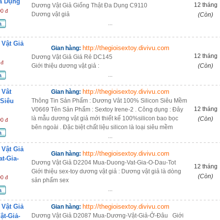
a Dụng
12 tháng
Dương Vật Giả Giống Thật Đa Dụng C9110
00 đ
Dương vật giả
(Còn)
...
a
Vật Giả
http://thegioisextoy.divivu.com
Gian hàng:
12 tháng
Dương Vật Giả Giá Rẻ DC145
 đ
Giới thiệu dương vật giả :
(Còn)
...
a
 Vât
http://thegioisextoy.divivu.com
Gian hàng:
 Siêu
Thông Tin Sản Phẩm : Dương Vât 100% Silicon Siêu Mềm
12 tháng
V0669 Tên Sản Phẩm : Sextoy Irene-2 . Công dụng : Đây
là mẫu dương vật giả mới thiết kế 100%silicon bao bọc
(Còn)
00 đ
bên ngoài . Đặc biệt chất liệu silicon là loại siêu mềm
a
...
Vật Giả
http://thegioisextoy.divivu.com
Gian hàng:
t-Gia-
Dương Vật Giả D2204 Mua-Duong-Vat-Gia-O-Dau-Tot
12 tháng
Giới thiệu sex-toy dương vật giả : Dương vật giả là dòng
(Còn)
00 đ
sản phẩm sex
...
a
Vật Giả
http://thegioisextoy.divivu.com
Gian hàng:
t-Giả-
Dương Vật Giả D2087 Mua-Dương-Vật-Giả-Ở-Đâu Giới