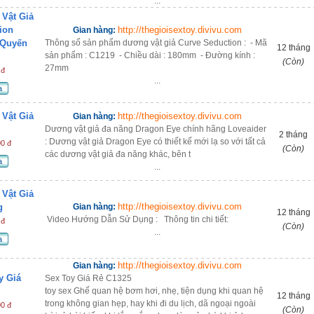
...
Vật Giả
ion
http://thegioisextoy.divivu.com
Gian hàng:
 Quyến
Thông số sản phẩm dương vật giả Curve Seduction : - Mã
12 tháng
sản phẩm : C1219 - Chiều dài : 180mm - Đường kính :
(Còn)
27mm
 đ
...
a
Vật Giả
http://thegioisextoy.divivu.com
Gian hàng:
Dương vật giả đa năng Dragon Eye chính hãng Loveaider
2 tháng
: Dương vật giả Dragon Eye có thiết kế mới lạ so với tất cả
00 đ
(Còn)
các dương vật giả đa năng khác, bên t
a
...
Vật Giả
http://thegioisextoy.divivu.com
g
Gian hàng:
12 tháng
Video Hướng Dẫn Sử Dụng : Thông tin chi tiết:
 đ
(Còn)
...
a
http://thegioisextoy.divivu.com
Gian hàng:
y Giá
Sex Toy Giá Rẻ C1325
toy sex Ghế quan hệ bơm hơi, nhẹ, tiện dụng khi quan hệ
12 tháng
trong không gian hẹp, hay khi đi du lịch, dã ngoại ngoài
00 đ
(Còn)