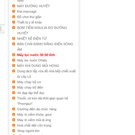
hình
MÁY ĐƯỜNG HUYẾT
Đai massage
Đồ chơi thư giãn
Thiết bị y tế khác
BƠM TIÊM INSULIN ĐO ĐƯỜNG
HUYẾT
NHIỆT KẾ ĐIỆN TỬ
BÀN CHẢI ĐÁNH RĂNG-ĐIỆN SÓNG
ÂM
Máy lọc nước 30-50 lít/h
Máy lọc nước Ohido
MÁY KHÍ DUNG MŨI HỌNG
Dung dịch tẩy rửa đồ nhà bếp chiết xuất
từ cây Lô
Máy chạy bộ cơ
Máy chạy bộ điện
Xe đạp tập thể dục
Thuốc xịt kéo dài thời gian quan hệ
"Premjact".
Giường điện đa chức năng
Máy trị viêm khớp, gout
Máy trị viêm mũi dị ứng
Hoá chất diệt côn trùng
Shop người lớn