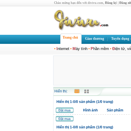
Chào mừng bạn đến với divivu.com,
Đăng ký
|
Đăng n
Trang chủ
Giao thương
Tuyển dụng -
I
nternet
M
áy tính
P
hần mềm
Đ
iện tử, v
Hiển thị:
Hiển thị 1-0/0 sản phẩm (1/0 trang)
Hình ảnh
Sản phẩm
Đặt mua
Đặt mua
Hiển thị 1-0/0 sản phẩm (1/0 trang)