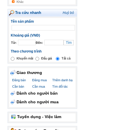
Khác
Tra cứu nhanh
Huỷ bỏ
Tên sản phẩm
Khoảng giá (VNĐ)
Từ:
Đến:
Theo chương trình
Khuyến mãi
Đấu giá
Tất cả
Giao thương
Đăng bán
Đăng mua
Thêm danh bạ
Cần bán
Cần mua
Tìm đối tác
Dành cho người bán
Dành cho người mua
Tuyển dụng - Việc làm