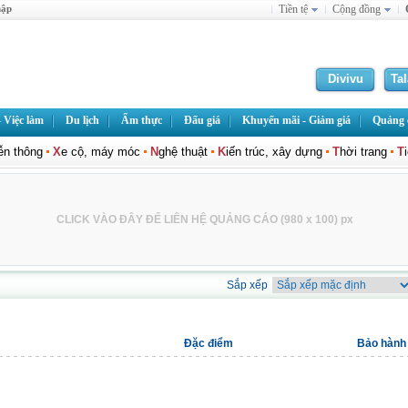
hập
Tiền tệ
Cộng đồng
Divivu
Ta
 Việc làm
Du lịch
Ẩm thực
Đấu giá
Khuyến mãi - Giảm giá
Quảng c
iễn thông
X
e cộ, máy móc
N
ghệ thuật
K
iến trúc, xây dựng
T
hời trang
T
CLICK VÀO ĐÂY ĐỂ LIÊN HỆ QUẢNG CÁO (980 x 100) px
Sắp xếp
Đặc điểm
Bảo hành