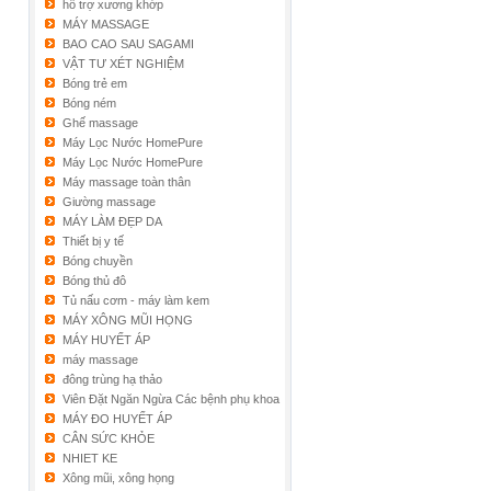
hỗ trợ xương khớp
MÁY MASSAGE
BAO CAO SAU SAGAMI
VẬT TƯ XÉT NGHIỆM
Bóng trẻ em
Bóng ném
Ghế massage
Máy Lọc Nước HomePure
Máy Lọc Nước HomePure
Máy massage toàn thân
Giường massage
MÁY LÀM ĐẸP DA
Thiết bị y tế
Bóng chuyền
Bóng thủ đô
Tủ nấu cơm - máy làm kem
MÁY XÔNG MŨI HỌNG
MÁY HUYẾT ÁP
máy massage
đông trùng hạ thảo
Viên Đặt Ngăn Ngừa Các bệnh phụ khoa
MÁY ĐO HUYẾT ÁP
CÂN SỨC KHỎE
NHIET KE
Xông mũi, xông họng