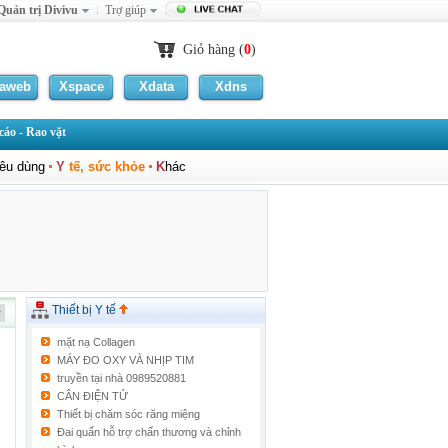
Quản trị Divivu
Trợ giúp
Giỏ hàng (
0
)
laweb
Xspace
Xdata
Xdns
áo - Rao vặt
iêu dùng
Y
tế, sức khỏe
K
hác
Thiết bị Y tế
mặt nạ Collagen
MÁY ĐO OXY VÀ NHỊP TIM
truyền tại nhà 0989520881
CÂN ĐIỆN TỬ
Thiết bị chăm sóc răng miệng
Đai quấn hỗ trợ chấn thương và chỉnh