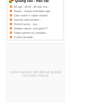
Quảng cáo - Rao vặt
Đồ ngủ - đồ bộ - đồ mặc nhà ...
Stepes - human translation app ...
Clear vision 4: sniper shooter ...
Intensity interval timer ...
Period tracker - eve ...
Solitaire classic card game™ ...
Fidget spinner toy simulator ...
Crowd cat battle ...
CLICK VÀO ĐÂY ĐỂ LIÊN HỆ QUẢNG
CÁO (240 x 240) px