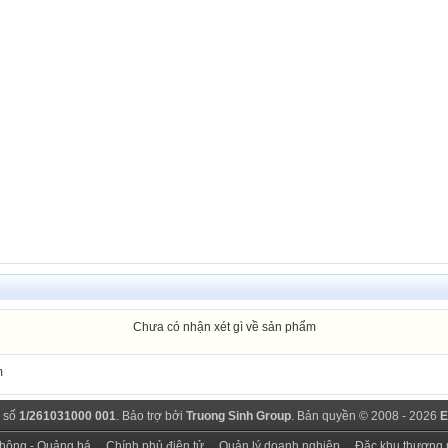
Chưa có nhận xét gì về sản phẩm
m
 số
1/261031000 001
. Bảo trợ bởi
Truong Sinh Group
. Bản quyền © 2008 - 2026
E
thông - Quảng bá
Chính phủ điện tử
Quản lý doanh nghiệp
Đặc khu thương 