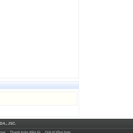
DA., JSC.
mại
Thanh toán điện tử
Giải trí tổng hợp