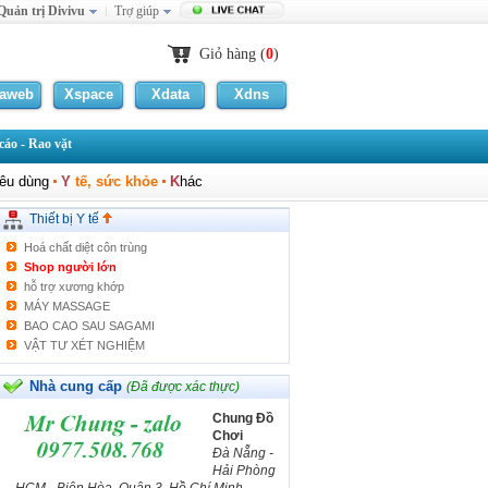
Quản trị Divivu
Trợ giúp
Máy lọc nước 30-50 lít/h
Máy lọc nước Ohido
MÁY KHÍ DUNG MŨI HỌNG
Giỏ hàng (
0
)
Dung dịch tẩy rửa đồ nhà bếp chiết xuất từ cây
Lô
laweb
Xspace
Xdata
Xdns
Máy chạy bộ cơ
Máy chạy bộ điện
áo - Rao vặt
Xe đạp tập thể dục
Thuốc xịt kéo dài thời gian quan hệ "Premjact".
iêu dùng
Y
tế, sức khỏe
K
hác
Giường điện đa chức năng
Máy trị viêm khớp, gout
Thiết bị Y tế
Máy trị viêm mũi dị ứng
Hoá chất diệt côn trùng
Shop người lớn
hỗ trợ xương khớp
MÁY MASSAGE
BAO CAO SAU SAGAMI
VẬT TƯ XÉT NGHIỆM
Bóng trẻ em
Bóng ném
Nhà cung cấp
(Đã được xác thực)
Ghế massage
Chung Đồ
Máy Lọc Nước HomePure
Chơi
Máy Lọc Nước HomePure
Đà Nẵng -
Máy massage toàn thân
Hải Phòng
Giường massage