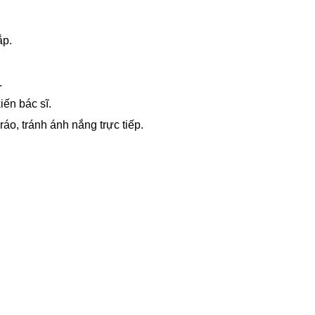
ắp.
.
iến bác sĩ.
áo, tránh ánh nắng trực tiếp.