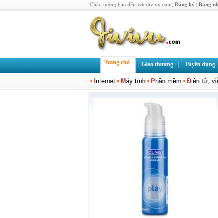
Chào mừng bạn đến với divivu.com,
Đăng ký
|
Đăng n
Trang chủ
Giao thương
Tuyển dụng -
I
nternet
M
áy tính
P
hần mềm
Đ
iện tử, v