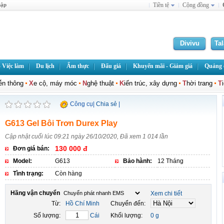
hập
Tiền tệ
Cộng đồng
Divivu
Ta
 Việc làm
Du lịch
Ẩm thực
Đấu giá
Khuyến mãi - Giảm giá
Quảng c
iễn thông
X
e cộ, máy móc
N
ghệ thuật
K
iến trúc, xây dựng
T
hời trang
T
Công cụ
|
Chia sẻ
|
G613 Gel Bôi Trơn Durex Play
Cập nhật cuối lúc 09:21 ngày 26/10/2020, Đã xem 1 014 lần
130 000 đ
Đơn giá bán:
Model:
G613
Bảo hành:
12 Tháng
Tình trạng:
Còn hàng
Hãng vận chuyển
Xem chi tiết
Từ:
Hồ Chí Minh
Chuyển đến:
Số lượng:
Cái
Khối lượng:
0 g