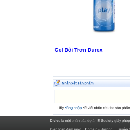
Gel Bôi Trơn Durex
Nhận xét sản phẩm
Hãy
đăng nhập
để viết nhận xét cho sản phẩ
Divivu
là một phần của dự án
E-Society
giấy phép
Điện toán đám mây
Domain - Hosting
Truyền 