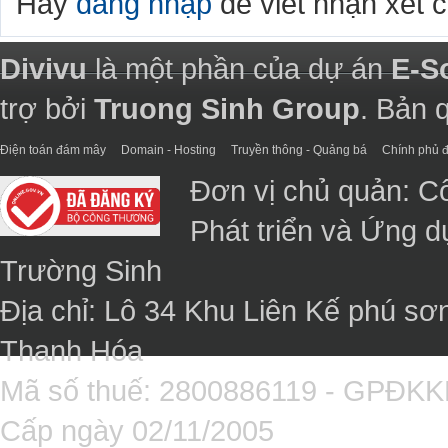
Hãy
đăng nhập
để viết nhận xét 
Divivu
là một phần của dự án
E-S
trợ bởi
Truong Sinh Group
. Bản 
Điện toán đám mây
Domain - Hosting
Truyền thông - Quảng bá
Chính phủ đ
Đơn vị chủ quản: C
Phát triển và Ứng 
Trường Sinh
Địa chỉ: Lô 34 Khu Liên Kế phú sơ
Thanh Hóa
Mã số thuế: 2800886119 - GPĐK
Cấp ngày 02/11/2005