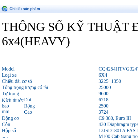
Chi tiết sản phẩm
THÔNG SỐ KỸ THUẬT 
6x4(HEAVY)
Model
CQ4254HTVG324
Loại xe
6X4
Chiều dài cơ sở
3225+1350
Tổng trọng lượng có tải
25000
Tự trọng
9600
Dài
6718
Kích thước
bao
Rộng
2500
mm
Cao
3724
Động cơ
C9 380, Euro III
Côn
430 Diaphragm typ
Hộp số
12JSD180TA FAST
M100 Cab (sang trọ