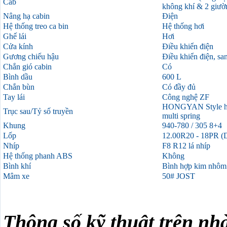
Cab
không khí & 2 giườ
Nâng hạ cabin
Điện
Hệ thống treo ca bin
Hệ thống hơi
Ghế lái
Hơi
Cửa kính
Điều khiển điện
Gương chiếu hậu
Điều khiển điện, sa
Chắn gió cabin
Có
Bình dầu
600 L
Chắn bùn
Có đầy đủ
Tay lái
Công nghệ ZF
HONGYAN Style hub
Trục sau/Tỷ số truyền
multi spring
Khung
940-780 / 305 8+4
Lốp
12.00R20 - 18PR (D
Nhíp
F8 R12 lá nhíp
Hệ thống phanh ABS
Không
Bình khí
Bình hợp kim nhôm
Mâm xe
50# JOST
Thông số kỹ thuật trên nh