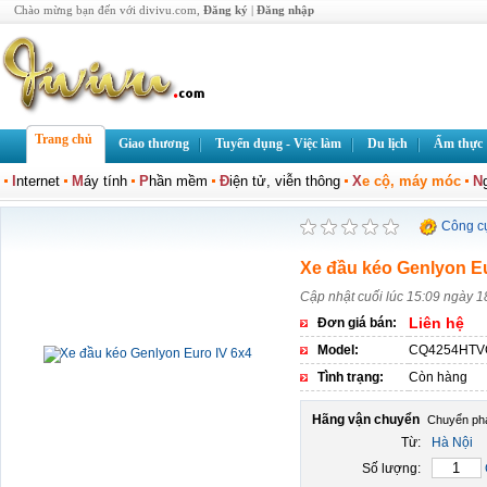
Chào mừng bạn đến với divivu.com,
Đăng ký
|
Đăng nhập
Trang chủ
Giao thương
Tuyển dụng - Việc làm
Du lịch
Ẩm thực
I
nternet
M
áy tính
P
hần mềm
Đ
iện tử, viễn thông
X
e cộ, máy móc
N
Công c
Xe đầu kéo Genlyon Eu
Cập nhật cuối lúc 15:09 ngày 1
Liên hệ
Đơn giá bán:
Model:
CQ4254HTV
Tình trạng:
Còn hàng
Hãng vận chuyển
Từ:
Hà Nội
Số lượng: