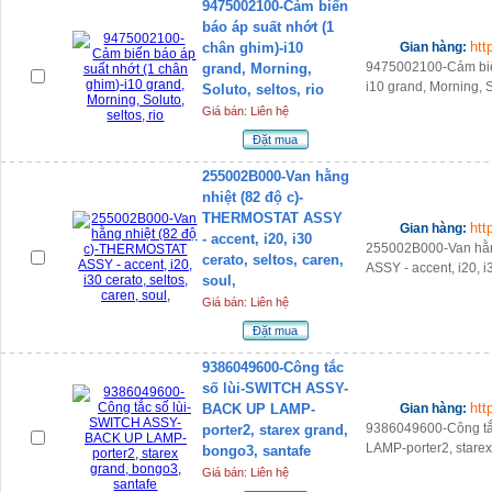
9475002100-Cảm biến
báo áp suất nhớt (1
htt
chân ghim)-i10
Gian hàng:
9475002100-Cảm biến
grand, Morning,
i10 grand, Morning, So
Soluto, seltos, rio
Giá bán: Liên hệ
Đặt mua
255002B000-Van hằng
nhiệt (82 độ c)-
THERMOSTAT ASSY
htt
Gian hàng:
- accent, i20, i30
255002B000-Van hằn
cerato, seltos, caren,
ASSY - accent, i20, i3
soul,
Giá bán: Liên hệ
Đặt mua
9386049600-Công tắc
số lùi-SWITCH ASSY-
htt
BACK UP LAMP-
Gian hàng:
9386049600-Công t
porter2, starex grand,
LAMP-porter2, starex
bongo3, santafe
Giá bán: Liên hệ