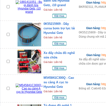
đánh lửa Hyundai
htt
Gian hàng:
Getz, i10 grand
BKR5ES11, PLANIUM, 
Giá bán: Liên hệ
Đặt mua
0K55215909 - Dây
htt
curoa bơm trợ lực lái
Gian hàng:
0K55215909 - Dây cu
Hyundai Getz
Dùng chung với mã 
Giá bán: Liên hệ
Đặt mua
Xe đẩy chứa đồ nghê
htt
Gian hàng:
sửa chữa
Xe đẩy đồ nghề sửa 
Giá bán: Liên hệ
chữa còn được gọi vớ
Đặt mua
M545841C300Q - Cao
su càng A cục to
htt
Gian hàng:
Hyundai Getz
thông số: Cvkh40 6
Giá bán: Liên hệ
Đặt mua
Tủ đựng đồ nghề 1