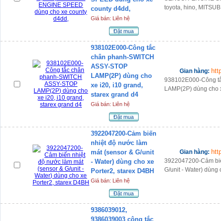
toyota, hino, MITS
county d4dd,
Giá bán: Liên hệ
Đặt mua
938102E000-Công tắc
chân phanh-SWITCH
ASSY-STOP
htt
Gian hàng:
LAMP(2P) dùng cho
938102E000-Công t
xe i20, i10 grand,
LAMP(2P) dùng cho xe
starex grand d4
Giá bán: Liên hệ
Đặt mua
3922047200-Cảm biến
nhiệt độ nước làm
htt
mát (sensor & G/unit
Gian hàng:
3922047200-Cảm biến
- Water) dùng cho xe
G/unit - Water) dùng
Porter2, starex D4BH
Giá bán: Liên hệ
Đặt mua
9386039012,
9386039003 công tắc