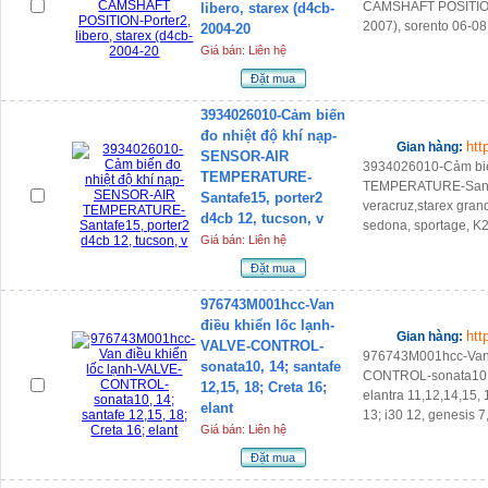
CAMSHAFT POSITION-P
libero, starex (d4cb-
2007), sorento 06-0
2004-20
Giá bán: Liên hệ
Đặt mua
3934026010-Cảm biến
đo nhiệt độ khí nạp-
htt
Gian hàng:
SENSOR-AIR
3934026010-Cảm biế
TEMPERATURE-
TEMPERATURE-Santaf
Santafe15, porter2
veracruz,starex grand
d4cb 12, tucson, v
sedona, sportage, K
Giá bán: Liên hệ
Đặt mua
976743M001hcc-Van
điều khiển lốc lạnh-
htt
Gian hàng:
VALVE-CONTROL-
976743M001hcc-Van 
sonata10, 14; santafe
CONTROL-sonata10, 1
12,15, 18; Creta 16;
elantra 11,12,14,15, 
elant
13; i30 12, genesis 7
Giá bán: Liên hệ
Đặt mua