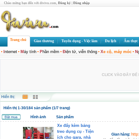
Chào mừng bạn đến với divivu.com,
Đăng ký
|
Đăng nhập
Trang chủ
Giao thương
Tuyển dụng - Việc làm
Du lịch
Ẩm thực
I
nternet
M
áy tính
P
hần mềm
Đ
iện tử, viễn thông
X
e cộ, máy móc
N
CLICK VÀO ĐÂY ĐỂ L
Hiển thị:
Hiển thị 1-30/184 sản phẩm (1/7 trang)
Hình ảnh
Sản phẩm
Đặt mua
Xe đẩy kèm bảng
treo dụng cụ - Tiện
htt
Gian hàng:
ích cho gara, nhà