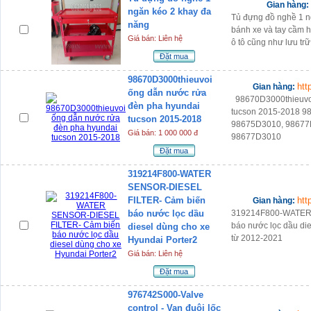
Gian hàng:
ngăn kéo 2 khay đa
Tủ đựng đồ nghề 1 n
năng
bánh xe và tay cầm 
Giá bán: Liên hệ
ô tô cũng như lưu tr
Đặt mua
98670D3000thieuvoi
htt
Gian hàng:
ống dẫn nước rửa
98670D3000thieuvoi
đèn pha hyundai
tucson 2015-2018 9
tucson 2015-2018
98675D3010, 98677
Giá bán: 1 000 000 đ
98677D3010
Đặt mua
319214F800-WATER
SENSOR-DIESEL
FILTER- Cảm biến
htt
Gian hàng:
báo nước lọc dầu
319214F800-WATER
báo nước lọc dầu die
diesel dùng cho xe
từ 2012-2021
Hyundai Porter2
Giá bán: Liên hệ
Đặt mua
976742S000-Valve
control - Van đuôi lốc