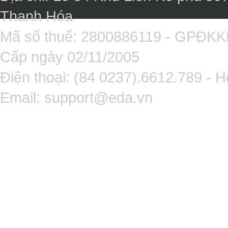
Thanh Hóa
Mã số thuế: 2800886119 - GPĐK
Cấp ngày 02/11/2005
Điện thoại: (84 0237).6612.789 - H
Email:
support@eda.vn