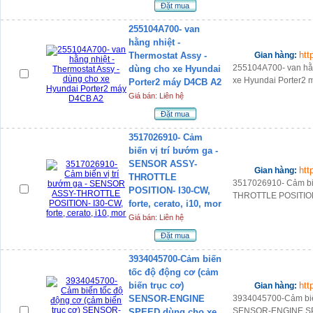
Đặt mua
255104A700- van
hằng nhiệt -
htt
Thermostat Assy -
Gian hàng:
255104A700- van hằn
dùng cho xe Hyundai
xe Hyundai Porter2
Porter2 máy D4CB A2
Giá bán: Liên hệ
Đặt mua
3517026910- Cảm
biến vị trí bướm ga -
SENSOR ASSY-
htt
Gian hàng:
THROTTLE
3517026910- Cảm bi
POSITION- I30-CW,
THROTTLE POSITION- 
forte, cerato, i10, mor
Giá bán: Liên hệ
Đặt mua
3934045700-Cảm biến
tốc độ động cơ (cảm
biến trục cơ)
htt
Gian hàng:
SENSOR-ENGINE
3934045700-Cảm biến
SENSOR-ENGINE SPE
SPEED dùng cho xe