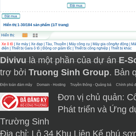
Đặt mua
Đặt mua
Hiển thị 1-30/184 sản phẩm (1/7 trang)
Hiển thị:
Xe ô tô
|
Xe máy
|
Xe đạp
|
Tàu, Thuyền
|
Máy công cụ
|
Máy gia công/tự động
|
Má
điện
|
Thiết bị Gara ô tô
|
Động cơ giảm tốc
|
Thiết bị công nghiệp
|
Thiết bị khác
Divivu
là một phần của dự án
E-S
trợ bởi
Truong Sinh Group
. Bản 
Điện toán đám mây
Domain - Hosting
Truyền thông - Quảng bá
Chính phủ đ
Đơn vị chủ quản: C
Phát triển và Ứng 
Trường Sinh
Địa chỉ: Lô 34 Khu Liên Kế phú sơ