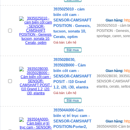
3935025010 - cảm
biến cốt cam -
SENSOR-CAMSHAFT
htt
Gian hàng:
POSITION - Genesis,
3935025010 - cảm 
POSITION - Genesis, 
tucson, sonata 10,
sportage, caren, sore
Cerato, optim
Giá bán: Liên hệ
Đặt mua
393502B030,
393502B000 - Cảm
biến cốt cam -
htt
Gian hàng:
SENSOR-CAMSHAFT
393502B030, 393502
SENSOR-CAMSHAFT PO
POSIT - I10 Grand
elantra, cerato, seltos
1.2, i20, i30, elantra
Giá bán: Liên hệ
Đặt mua
393504A000-Cảm
biến vị trí trục cam -
SENSOR-CAMSHAFT
htt
Gian hàng:
POSITION-Porter2,
393504A000-Cảm biến