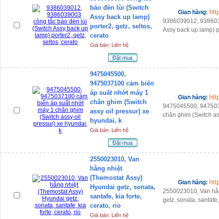
báo đèn lùi (Switch
htt
Gian hàng:
Assy back up lamp)
9386039012, 9386039
porter2, getz, seltos,
Assy back up lamp) por
cerato
Giá bán: Liên hệ
Đặt mua
9475045500,
9475037100 cảm biến
áp suất nhớt máy 1
htt
Gian hàng:
chân ghim (Switch
9475045500, 947503
assy oil pressur) xe
chân ghim (Switch ass
hyundai, k
Giá bán: Liên hệ
Đặt mua
2550023010, Van
hằng nhiệt
(Themostat Assy)
htt
Gian hàng:
Hyundai getz, sonata,
2550023010, Van hằn
santafe, kia forte,
getz, sonata, santafe, 
cerato, rio
Giá bán: Liên hệ