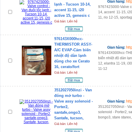
htt
Gian hàng:
lạnh - Tucson 10-14,
976742S000-Valve con
accent 11-15, i20
14, accent 11-15, i20
active 15, genesis c
11, rio 12-15, sporta
Giá bán: Liên hệ
Đặt mua
976143X000hcc-
THERMISTOR ASSY-
htt
Gian hàng:
A/C EVAP-Cảm biến
976143X000hcc-TH
nhiệt độ dàn lạnh
biến nhiệt độ dàn lạn
dùng cho xe Cerato
12, elantra 11-19, i3
16, cerato/fort
11-12
Giá bán: Liên hệ
Đặt mua
3512027050inzi - Van
đóng mở turbo -
Valve assy solenoid -
htt
Gian hàng:
Porter2,
3512027050inzi - Va
solenoid - Porter2, s
santafe,ongo3,
bongo3, stare starex,
Santafe, tucson,
Giá bán: Liên hệ
Đặt mua