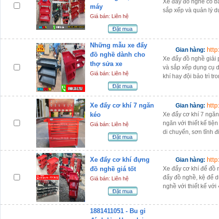
Xe đẩy đồ nghề có bả
máy
sắp xếp và quản lý d
Giá bán: Liên hệ
Đặt mua
Những mẫu xe đẩy
htt
Gian hàng:
đồ nghề dành cho
Xe đẩy đồ nghề giải 
thợ sửa xe
và sắp xếp dụng cụ d
Giá bán: Liên hệ
khí hay đội bảo trì t
Đặt mua
Xe đẩy cơ khí 7 ngăn
htt
Gian hàng:
kéo
Xe đẩy cơ khí 7 ngăn
ngăn với thiết kế ti
Giá bán: Liên hệ
di chuyển, sơn tĩnh đ
Đặt mua
Xe đẩy cơ khí đựng
htt
Gian hàng:
đồ nghề giá tốt
Xe đẩy cơ khí để đồ 
đẩy đồ nghề, kệ để dụ
Giá bán: Liên hệ
nghề với thiết kế với
Đặt mua
1881411051 - Bu gi