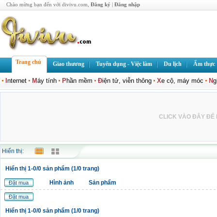
Chào mừng bạn đến với divivu.com,
Đăng ký
|
Đăng nhập
Trang chủ
Giao thương
Tuyển dụng - Việc làm
Du lịch
Ẩm thực
I
nternet
M
áy tính
P
hần mềm
Đ
iện tử, viễn thông
X
e cộ, máy móc
N
g
CLICK VÀO ĐÂY ĐỂ L
Hiển thị:
Hiển thị 1-0/0 sản phẩm (1/0 trang)
Hình ảnh
Sản phẩm
Đặt mua
Đặt mua
Hiển thị 1-0/0 sản phẩm (1/0 trang)