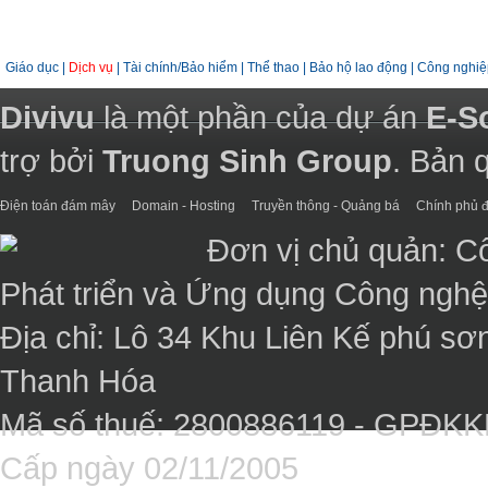
Giáo dục
|
Dịch vụ
|
Tài chính/Bảo hiểm
|
Thể thao
|
Bảo hộ lao động
|
Công nghiệ
Divivu
là một phần của dự án
E-S
trợ bởi
Truong Sinh Group
. Bản 
Điện toán đám mây
Domain - Hosting
Truyền thông - Quảng bá
Chính phủ đ
Đơn vị chủ quản: C
Phát triển và Ứng dụng Công ngh
Địa chỉ: Lô 34 Khu Liên Kế phú sơ
Thanh Hóa
Mã số thuế: 2800886119 - GPĐK
Cấp ngày 02/11/2005