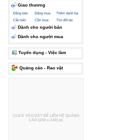
Giao thương
Đăng bán
Đăng mua
Thêm danh bạ
Cần bán
Cần mua
Tìm đối tác
Dành cho người bán
Dành cho người mua
Tuyển dụng - Việc làm
Quảng cáo - Rao vặt
CLICK VÀO ĐÂY ĐỂ LIÊN HỆ QUẢNG
CÁO (240 x 240) px