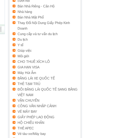
cưới hỏi
Bán Nhà Riêng - Căn Hộ
Nhà hàng
Bán Nhà Mặt Phố
Thay Đổi Nội Dung Giấy Phép Kinh
Doanh
Cung cấp và tư vấn du lịch
Du lịch
Y tế
Giúp việc
Môi giới
CHO THUÊ XÍCH LÔ
GIA HẠN VISA
Máy Hút Ẩm
BẰNG LÁI XE QUỐC TẾ
THẺ TẠM TRÚ
ĐỔI BẰNG LÁI QUỐC TẾ SANG BẰNG
VIỆT NAM
VẬN CHUYỂN
CÔNG VĂN NHẬP CẢNH
VÉ MÁY BAY
GIẤY PHÉP LAO ĐỘNG
HỘ CHIẾU KHẨN
THẺ APEC
Vé tàu-xe/Máy bay