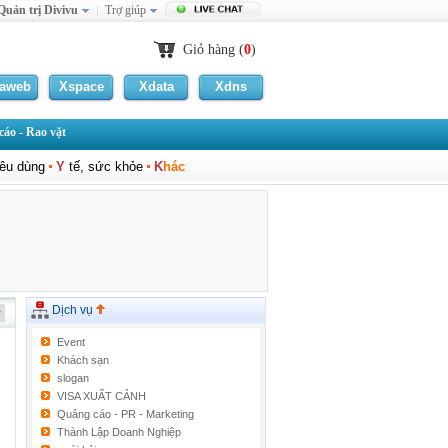
Quản trị Divivu
Trợ giúp
Giỏ hàng (
0
)
laweb
Xspace
Xdata
Xdns
áo - Rao vặt
iêu dùng
Y
tế, sức khỏe
K
hác
Dịch vụ
Event
Khách sạn
slogan
VISA XUẤT CẢNH
Quảng cáo - PR - Marketing
Thành Lập Doanh Nghiệp