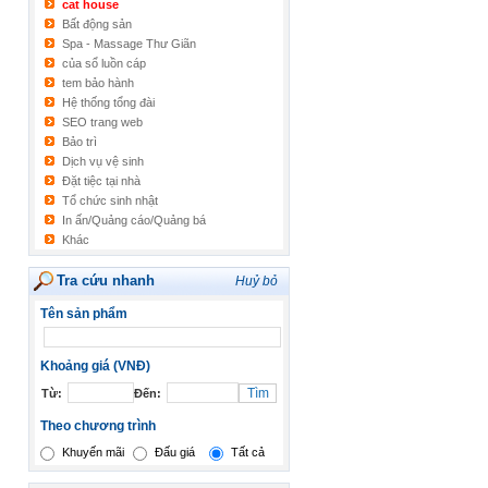
cat house
Bất động sản
Spa - Massage Thư Giãn
của sổ luồn cáp
tem bảo hành
Hệ thống tổng đài
SEO trang web
Bảo trì
Dịch vụ vệ sinh
Đặt tiệc tại nhà
Tổ chức sinh nhật
In ấn/Quảng cáo/Quảng bá
Khác
Tra cứu nhanh
Huỷ bỏ
Tên sản phẩm
Khoảng giá (VNĐ)
Từ:
Đến:
Theo chương trình
Khuyến mãi
Đấu giá
Tất cả