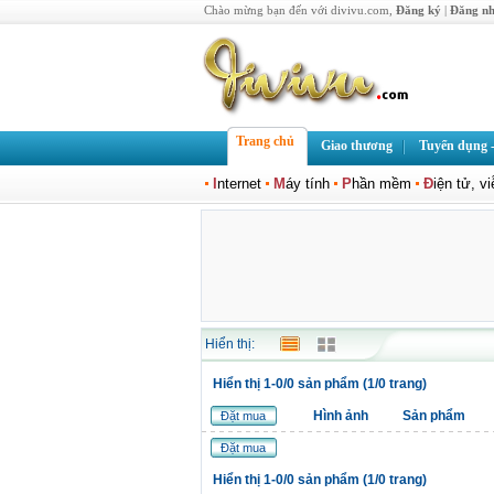
Chào mừng bạn đến với divivu.com,
Đăng ký
|
Đăng n
Trang chủ
Giao thương
Tuyển dụng -
I
nternet
M
áy tính
P
hần mềm
Đ
iện tử, v
Hiển thị:
Hiển thị 1-0/0 sản phẩm (1/0 trang)
Hình ảnh
Sản phẩm
Đặt mua
Đặt mua
Hiển thị 1-0/0 sản phẩm (1/0 trang)