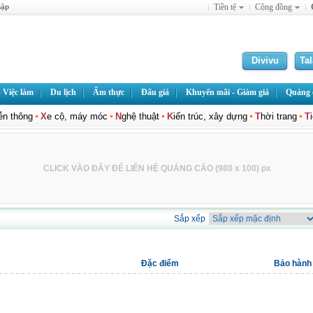
hập
Tiền tệ
Cộng đồng
Divivu
Ta
 Việc làm
Du lịch
Ẩm thực
Đấu giá
Khuyến mãi - Giảm giá
Quảng c
iễn thông
X
e cộ, máy móc
N
ghệ thuật
K
iến trúc, xây dựng
T
hời trang
T
CLICK VÀO ĐÂY ĐỂ LIÊN HỆ QUẢNG CÁO (980 x 100) px
Sắp xếp
Đặc điểm
Bảo hành