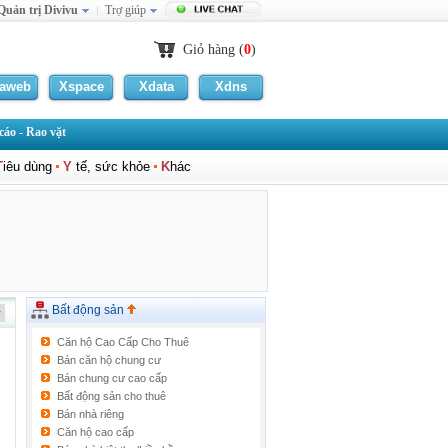
Quản trị Divivu
Trợ giúp
Giỏ hàng (
0
)
laweb
Xspace
Xdata
Xdns
áo - Rao vặt
T
iêu dùng
Y
tế, sức khỏe
K
hác
Bất động sản
Căn hộ Cao Cấp Cho Thuê
Bán căn hộ chung cư
Bán chung cư cao cấp
Bất động sản cho thuê
Bán nhà riêng
Căn hộ cao cấp