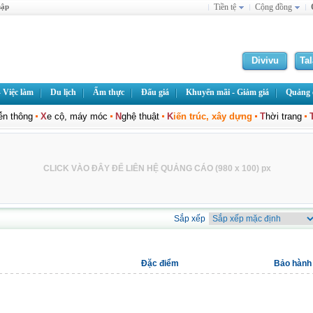
hập
Tiền tệ
Cộng đồng
Divivu
Ta
 Việc làm
Du lịch
Ẩm thực
Đấu giá
Khuyến mãi - Giảm giá
Quảng c
iễn thông
X
e cộ, máy móc
N
ghệ thuật
K
iến trúc, xây dựng
T
hời trang
CLICK VÀO ĐÂY ĐỂ LIÊN HỆ QUẢNG CÁO (980 x 100) px
Sắp xếp
Đặc điểm
Bảo hành