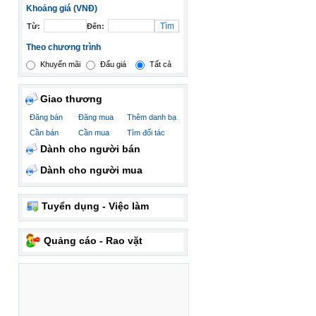
Khoảng giá (VNĐ)
Từ:
Đến:
Theo chương trình
Khuyến mãi
Đấu giá
Tất cả
Giao thương
Đăng bán
Đăng mua
Thêm danh bạ
Cần bán
Cần mua
Tìm đối tác
Dành cho người bán
Dành cho người mua
Tuyển dụng - Việc làm
Quảng cáo - Rao vặt