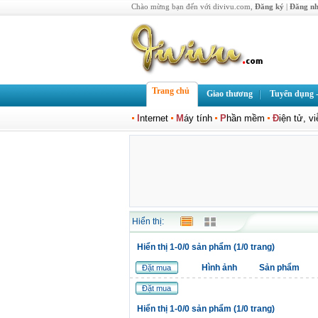
Chào mừng bạn đến với divivu.com,
Đăng ký
|
Đăng n
Trang chủ
Giao thương
Tuyển dụng -
I
nternet
M
áy tính
P
hần mềm
Đ
iện tử, v
Hiển thị:
Hiển thị 1-0/0 sản phẩm (1/0 trang)
Hình ảnh
Sản phẩm
Đặt mua
Đặt mua
Hiển thị 1-0/0 sản phẩm (1/0 trang)