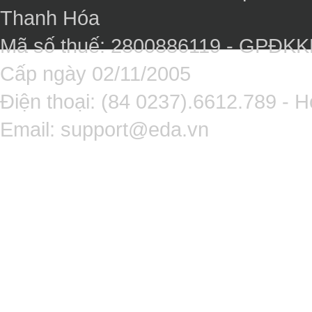
Thanh Hóa
Mã số thuế: 2800886119 - GPĐK
Cấp ngày 02/11/2005
Điện thoại: (84 0237).6612.789 - H
Email:
support@eda.vn