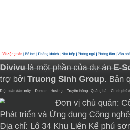
Bất động sản
|
Bể bơi
|
Phòng khách
|
Nhà bếp
|
Phòng ngủ
|
Phòng tắm
|
Văn ph
Divivu
là một phần của dự án
E-S
trợ bởi
Truong Sinh Group
. Bản 
Điện toán đám mây
Domain - Hosting
Truyền thông - Quảng bá
Chính phủ đ
Đơn vị chủ quản: C
Phát triển và Ứng dụng Công ngh
Địa chỉ: Lô 34 Khu Liên Kế phú sơ