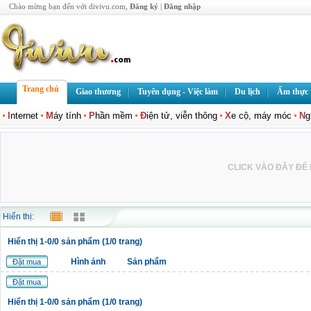
Chào mừng bạn đến với divivu.com,
Đăng ký
|
Đăng nhập
Trang chủ
Giao thương
Tuyển dụng - Việc làm
Du lịch
Ẩm thực
I
nternet
M
áy tính
P
hần mềm
Đ
iện tử, viễn thông
X
e cộ, máy móc
N
g
CLICK VÀO ĐÂY ĐỂ L
Hiển thị:
Hiển thị 1-0/0 sản phẩm (1/0 trang)
Hình ảnh
Sản phẩm
Đặt mua
Đặt mua
Hiển thị 1-0/0 sản phẩm (1/0 trang)