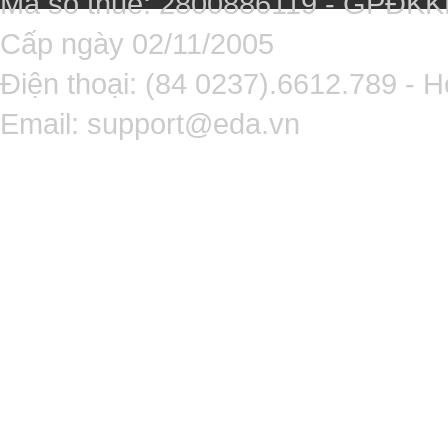
Mã số thuế: 2800886119 - GPĐK
Cấp ngày 02/11/2005
Điện thoại: (84 0237).6612.789 - H
Email:
support@eda.vn