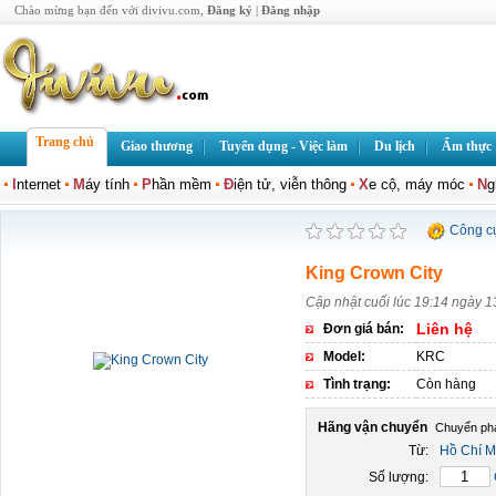
Chào mừng bạn đến với divivu.com,
Đăng ký
|
Đăng nhập
Trang chủ
Giao thương
Tuyển dụng - Việc làm
Du lịch
Ẩm thực
I
nternet
M
áy tính
P
hần mềm
Đ
iện tử, viễn thông
X
e cộ, máy móc
N
g
Công c
King Crown City
Cập nhật cuối lúc 19:14 ngày 1
Liên hệ
Đơn giá bán:
Model:
KRC
Tình trạng:
Còn hàng
Hãng vận chuyển
Từ:
Hồ Chí M
Số lượng: