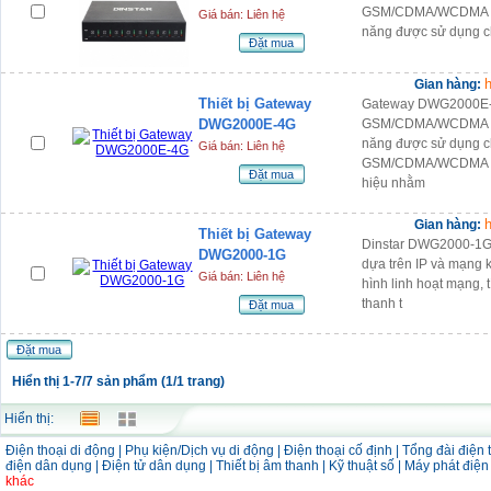
GSM/CDMA/WCDMA Ga
Giá bán: Liên hệ
năng được sử dụng c
Đặt mua
h
Gian hàng:
Thiết bị Gateway
Gateway DWG2000E-4
DWG2000E-4G
GSM/CDMA/WCDMA Ga
năng được sử dụng c
Giá bán: Liên hệ
GSM/CDMA/WCDMA với
Đặt mua
hiệu nhằm
h
Gian hàng:
Thiết bị Gateway
Dinstar DWG2000-1G 
DWG2000-1G
dựa trên IP và mạng
Giá bán: Liên hệ
hình linh hoạt mạng,
thanh t
Đặt mua
Đặt mua
Hiển thị 1-7/7 sản phẩm (1/1 trang)
Hiển thị:
Điện thoại di động
|
Phụ kiện/Dịch vụ di động
|
Điện thoại cố định
|
Tổng đài điện 
điện dân dụng
|
Điện tử dân dụng
|
Thiết bị âm thanh
|
Kỹ thuật số
|
Máy phát điệ
khác