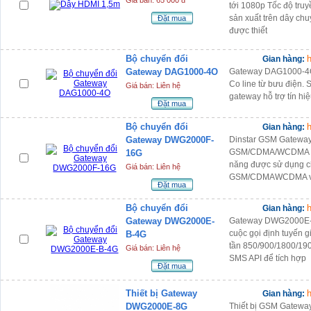
Giá bán: 65 000 đ
tới 1080p Tốc độ tru
sản xuất trên dây chuy
Đặt mua
được thiết
Bộ chuyển đổi
h
Gian hàng:
Gateway DAG1000-4O
Gateway DAG1000-4O 
Co line từ bưu điện. 
Giá bán: Liên hệ
gateway hỗ trợ tín hi
Đặt mua
Bộ chuyển đổi
h
Gian hàng:
Gateway DWG2000F-
Dinstar GSM Gatewa
GSM/CDMA/WCDMA Ga
16G
năng được sử dụng c
Giá bán: Liên hệ
GSM/CDMAWCDMA với
Đặt mua
Bộ chuyển đổi
h
Gian hàng:
Gateway DWG2000E-
Gateway DWG2000E-B-
cuộc gọi định tuyến 
B-4G
tần 850/900/1800/190
Giá bán: Liên hệ
SMS API để tích hợp
Đặt mua
Thiết bị Gateway
h
Gian hàng:
DWG2000E-8G
Thiết bị GSM Gatew