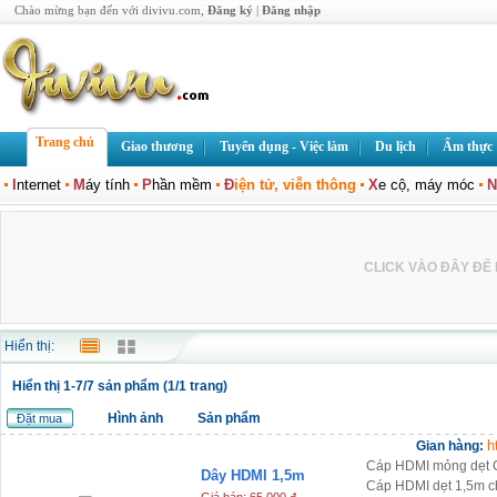
Chào mừng bạn đến với divivu.com,
Đăng ký
|
Đăng nhập
Trang chủ
Giao thương
Tuyển dụng - Việc làm
Du lịch
Ẩm thực
I
nternet
M
áy tính
P
hần mềm
Đ
iện tử, viễn thông
X
e cộ, máy móc
N
CLICK VÀO ĐÂY ĐỂ L
Hiển thị:
Hiển thị 1-7/7 sản phẩm (1/1 trang)
Hình ảnh
Sản phẩm
Đặt mua
h
Gian hàng:
Cáp HDMI mỏng dẹt 
Dây HDMI 1,5m
Cáp HDMI dẹt 1,5m chí