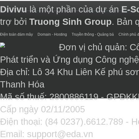
Divivu
là một phần của dự án
E-S
trợ bởi
Truong Sinh Group
. Bản 
Điện toán đám mây
Domain - Hosting
Truyền thông - Quảng bá
Chính phủ đ
Đơn vị chủ quản: C
Phát triển và Ứng dụng Công ngh
Địa chỉ: Lô 34 Khu Liên Kế phú sơ
Thanh Hóa
Mã số thuế: 2800886119 - GPĐK
Cấp ngày 02/11/2005
Điện thoại: (84 0237).6612.789 - H
Email:
support@eda.vn