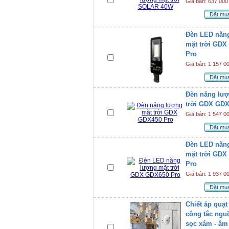
Giá bán: 637 000
Đặt mu
Đèn LED năn
mặt trời GDX
Pro
Giá bán: 1 157 0
Đặt mu
Đèn năng lư
trời GDX GDX
Giá bán: 1 547 0
Đặt mu
Đèn LED năn
mặt trời GDX
Pro
Giá bán: 1 937 0
Đặt mu
Chiết áp quạt
công tắc ng
sọc xám - âm