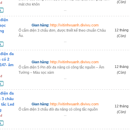
(Còn)
 đ
mát cho khôn
...
a
điện
http://vitinhvuanh.divivu.com
sọc
Gian hàng:
12 tháng
Ổ cắm điện 3 chấu đơn, được thiết kế theo chuẩn Châu
ng
Âu.
(Còn)
...
a
điện đa
 có 2
http://vitinhvuanh.divivu.com
Gian hàng:
 147- âm
12 tháng
Ổ cắm điện 5 Pin đôi đa năng có công tắc nguồn – Âm
Tường – Màu sọc xám
(Còn)
 đ
...
a
điện đa
 3 chấu
http://vitinhvuanh.divivu.com
 tắc Led
Gian hàng:
12 tháng
Ổ cắm điện 3 chấu đôi đa năng có công tắc nguồn
g
(Còn)
...
 đ
a