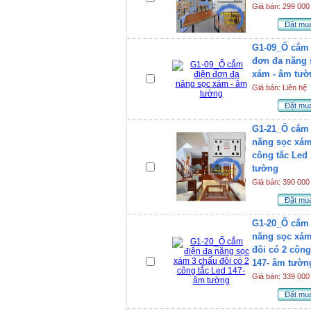
Giá bán: 299 000
Đặt mu
G1-09_Ổ cắm 
đơn đa năng 
xám - âm tườ
Giá bán: Liên hệ
Đặt mu
G1-21_Ổ cắm 
năng sọc xám
công tắc Led
tường
Giá bán: 390 000
Đặt mu
G1-20_Ổ cắm 
năng sọc xám
đôi có 2 công
147- âm tườn
Giá bán: 339 000
Đặt mu