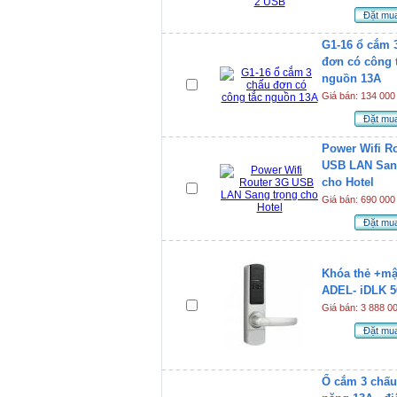
Đặt mu
G1-16 ổ cắm 
đơn có công 
nguồn 13A
Giá bán: 134 000
Đặt mu
Power Wifi R
USB LAN San
cho Hotel
Giá bán: 690 000
Đặt mu
Khóa thẻ +mậ
ADEL- iDLK 5
Giá bán: 3 888 0
Đặt mu
Ổ cắm 3 chấu