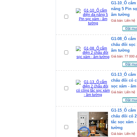
G1-10_Ổ cắm 
năng 5 Pin s
âm tường
Giá bán: Liên hệ
Đặt mu
G1-08_Ổ cắm 
chấu đôi sọc
âm tường
Giá bán: 77 000 
Đặt mu
G1-13_Ổ cắm 
chấu đôi có c
sọc xám - âm
Giá bán: Liên hệ
Đặt mu
G1-15_Ổ cắm 
chấu đôi có 
tắc sọc xám 
tường
Giá bán: Liên hệ