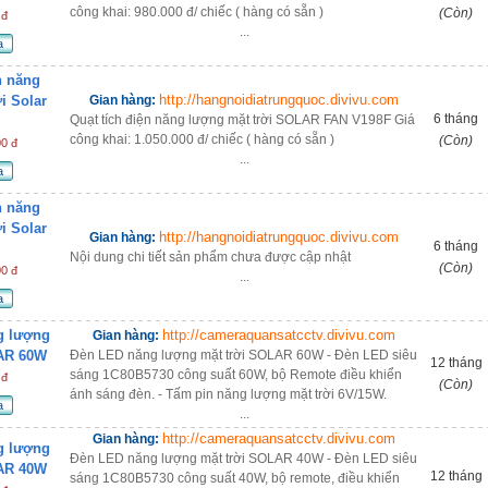
công khai: 980.000 đ/ chiếc ( hàng có sẵn )
(Còn)
 đ
...
a
n năng
http://hangnoidiatrungquoc.divivu.com
i Solar
Gian hàng:
6 tháng
Quạt tích điện năng lượng mặt trời SOLAR FAN V198F Giá
công khai: 1.050.000 đ/ chiếc ( hàng có sẵn )
(Còn)
00 đ
...
a
n năng
i Solar
http://hangnoidiatrungquoc.divivu.com
Gian hàng:
6 tháng
Nội dung chi tiết sản phẩm chưa được cập nhật
(Còn)
00 đ
...
a
g lượng
http://cameraquansatcctv.divivu.com
Gian hàng:
LAR 60W
Đèn LED năng lượng mặt trời SOLAR 60W - Đèn LED siêu
12 tháng
sáng 1C80B5730 công suất 60W, bộ Remote điều khiển
 đ
(Còn)
ánh sáng đèn. - Tấm pin năng lượng mặt trời 6V/15W.
a
...
http://cameraquansatcctv.divivu.com
Gian hàng:
g lượng
Đèn LED năng lượng mặt trời SOLAR 40W - Đèn LED siêu
LAR 40W
12 tháng
sáng 1C80B5730 công suất 40W, bộ remote, điều khiển