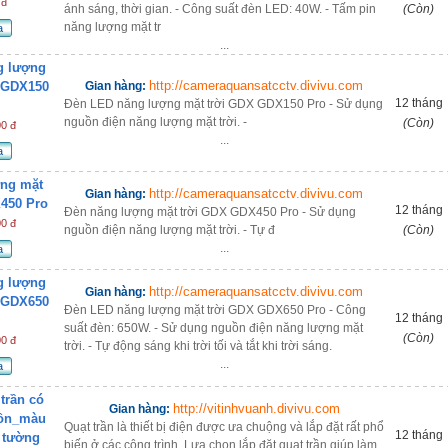
 đ
ánh sáng, thời gian. - Công suất đèn LED: 40W. - Tấm pin
(Còn)
năng lượng mặt tr
a
...
g lượng
http://cameraquansatcctv.divivu.com
 GDX150
Gian hàng:
12 tháng
Đèn LED năng lượng mặt trời GDX GDX150 Pro - Sử dụng
nguồn điện năng lượng mặt trời. -
(Còn)
00 đ
...
a
ợng mặt
http://cameraquansatcctv.divivu.com
Gian hàng:
450 Pro
12 tháng
Đèn năng lượng mặt trời GDX GDX450 Pro - Sử dụng
00 đ
nguồn điện năng lượng mặt trời. - Tự đ
(Còn)
...
a
g lượng
http://cameraquansatcctv.divivu.com
Gian hàng:
 GDX650
Đèn LED năng lượng mặt trời GDX GDX650 Pro - Công
12 tháng
suất đèn: 650W. - Sử dụng nguồn điện năng lượng mặt
(Còn)
00 đ
trời. - Tự động sáng khi trời tối và tắt khi trời sáng.
...
a
 trần có
http://vitinhvuanh.divivu.com
Gian hàng:
uồn_màu
Quạt trần là thiết bị điện được ưa chuộng và lắp đặt rất phổ
12 tháng
 tường
biến ở các công trình. Lựa chọn lắp đặt quạt trần giúp làm