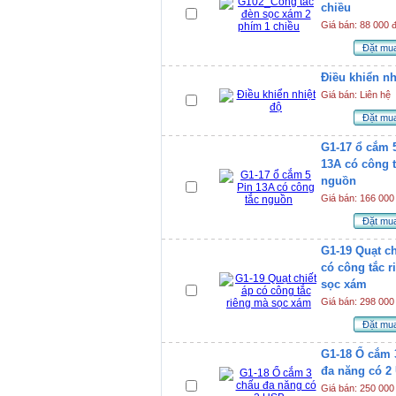
chiều
Giá bán: 88 000 
Đặt mu
Điều khiển nh
Giá bán: Liên hệ
Đặt mu
G1-17 ổ cắm 
13A có công 
nguồn
Giá bán: 166 000
Đặt mu
G1-19 Quạt ch
có công tắc 
sọc xám
Giá bán: 298 000
Đặt mu
G1-18 Ổ cắm 
đa năng có 2
Giá bán: 250 000