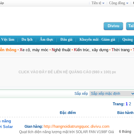
hập
Tiền tệ
Cộng đồng
Divivu
Ta
 Việc làm
Du lịch
Ẩm thực
Đấu giá
Khuyến mãi - Giảm giá
Quảng c
iễn thông
X
e cộ, máy móc
N
ghệ thuật
K
iến trúc, xây dựng
T
hời trang
CLICK VÀO ĐÂY ĐỂ LIÊN HỆ QUẢNG CÁO (980 x 100) px
Sắp xếp
Trang:
1
2
Đặc điểm
Bảo hành
n năng
http://hangnoidiatrungquoc.divivu.com
i Solar
Gian hàng:
6 tháng
Quạt tích điện năng lượng mặt trời SOLAR FAN V198F Giá