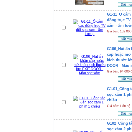
Đặt mu
G1-11_Ổ cắm
đồng trục TV
xám - âm tườ
Giá bán: 152 000
Đặt mu
G106_Nút ấn 
cấp hoặc mở
kích thước lớ
DOOR - Màu 
Giá bán: 94 000 
Đặt mu
G1-01_Công t
sọc xám 1 ph
chiều
Giá bán: Liên hệ
Đặt mu
G102_Công tắ
sọc xám 2 ph