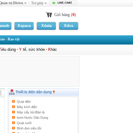
Quản trị Divivu
Trợ giúp
Giỏ hàng (
0
)
laweb
Xspace
Xdata
Xdns
áo - Rao vặt
T
iêu dùng
Y
tế, sức khỏe
K
hác
Thiết bị điện dân dụng
Quạt điện
Máy kích điện
Máy sấy tóc/Bàn là
bơm Nước Dân Dụng
Quạt sưởi
Bình đun siêu tốc