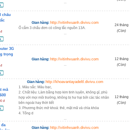
...
a
3 chấu
tắc
http://vitinhvuanh.divivu.com
Gian hàng:
24 tháng
Ổ cắm 3 chấu đơn có công tắc nguồn 13A.
(Còn)
 đ
...
a
outer 3G
g trọng
http://vitinhvuanh.divivu.com
12 tháng
Gian hàng:
...
(Còn)
 đ
a
http://khoavantayadeltl.divivu.com
Gian hàng:
1. Màu sắc: Màu bạc,
t mã
2. Chất liệu: Làm bằng hợp kim tinh luyện, không gỉ, phù
600
12 tháng
hợp với mọi môi trường, không bị hư hại bởi các tác nhân
00 đ
bên ngoài hay thời tiết
(Còn)
3. Phương thức mở khoá: thẻ, mật mã và chìa khóa
a
4. Tổng d
...
 đa
http://vitinhvuanh.divivu.com
Gian hàng: