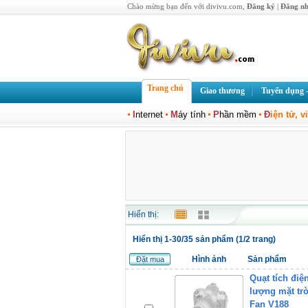
Chào mừng bạn đến với divivu.com,
Đăng ký
|
Đăng n
Trang chủ
Giao thương
Tuyển dụng -
I
nternet
M
áy tính
P
hần mềm
Đ
iện tử, v
Hiển thị:
Hiển thị 1-30/35 sản phẩm (1/2 trang)
Hình ảnh
Sản phẩm
Đặt mua
Quạt tích điệ
lượng mặt trờ
Fan V188