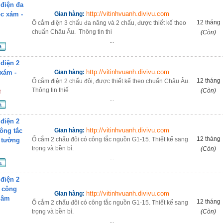
điện đa
http://vitinhvuanh.divivu.com
ọc xám -
Gian hàng:
12 tháng
Ổ cắm điện 3 chấu đa năng và 2 chấu, được thiết kế theo
chuẩn Châu Âu. Thông tin thi
(Còn)
...
a
điện 2
http://vitinhvuanh.divivu.com
 xám -
Gian hàng:
12 tháng
Ổ cắm điện 2 chấu đôi, được thiết kế theo chuẩn Châu Âu.
Thông tin thiế
(Còn)
đ
...
a
điện 2
http://vitinhvuanh.divivu.com
ông tắc
Gian hàng:
12 tháng
Ổ cắm 2 chấu đôi có công tắc nguồn G1-15. Thiết kế sang
 tường
trọng và bền bỉ.
(Còn)
...
a
điện 2
2 công
http://vitinhvuanh.divivu.com
Gian hàng:
- âm
12 tháng
Ổ cắm 2 chấu đôi có công tắc nguồn G1-15. Thiết kế sang
trọng và bền bỉ.
(Còn)
...