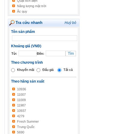
Quạt tích điện
Năng lượng mặt trời
Ắc quy
Tra cứu nhanh
Huỷ bỏ
Tên sản phẩm
Khoảng giá (VNĐ)
Từ:
Đến:
Theo chương trình
Khuyến mãi
Đấu giá
Tất cả
Theo hãng sản xuất
10936
11007
11009
11987
10937
4279
Fresh Summer
Trung Quốc
5690