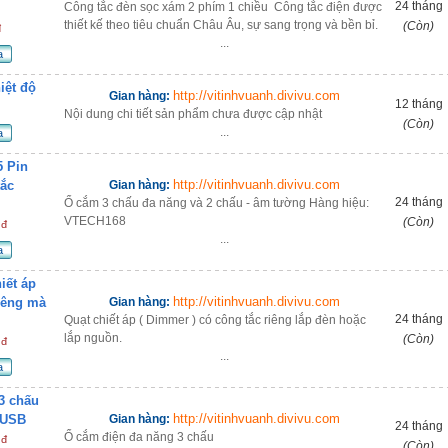
24 tháng
Công tắc đèn sọc xám 2 phím 1 chiều Công tắc điện được
thiết kế theo tiêu chuẩn Châu Âu, sự sang trọng và bền bỉ.
(Còn)
đ
...
a
iệt độ
http://vitinhvuanh.divivu.com
Gian hàng:
12 tháng
Nội dung chi tiết sản phẩm chưa được cập nhật
(Còn)
...
a
5 Pin
http://vitinhvuanh.divivu.com
tắc
Gian hàng:
24 tháng
Ổ cắm 3 chấu đa năng và 2 chấu - âm tường Hàng hiệu:
VTECH168
(Còn)
 đ
...
a
iết áp
http://vitinhvuanh.divivu.com
riêng mà
Gian hàng:
24 tháng
Quạt chiết áp ( Dimmer ) có công tắc riêng lắp đèn hoặc
lắp nguồn.
(Còn)
 đ
...
a
3 chấu
http://vitinhvuanh.divivu.com
 USB
Gian hàng:
24 tháng
Ổ cắm điện đa năng 3 chấu
 đ
(Còn)