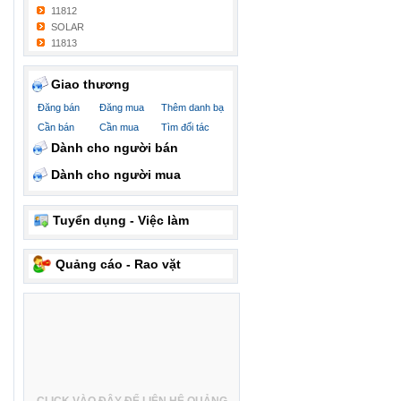
11812
SOLAR
11813
Giao thương
Đăng bán
Đăng mua
Thêm danh bạ
Cần bán
Cần mua
Tìm đối tác
Dành cho người bán
Dành cho người mua
Tuyển dụng - Việc làm
Quảng cáo - Rao vặt