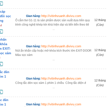
a
 cáp
http://vitinhvuanh.divivu.com
 đôi sọc
Gian hàng:
12 tháng
Ổ cắm tivi G1-11 là sản phẩm được sản xuất dựa trên quy
ng
trình công nghệ khép kín khá hiện đại và tiến tiến theo tiê
(Còn)
 đ
...
a
khẩn
 khóa
http://vitinhvuanh.divivu.com
Gian hàng:
n EXIT-
12 tháng
Nút ấn khẩn cấp hoặc mở khóa kích thước lớn EXIT-DOOR
sọc xám
Màu sọc xám
(Còn)
đ
...
a
ắc đèn
ím 1
http://vitinhvuanh.divivu.com
Gian hàng:
12 tháng
Công tắc đèn sọc xám 1 phím 1 chiều Công tắc điện đ
(Còn)
...
a
c đèn
http://vitinhvuanh.divivu.com
ím 1
Gian hàng: