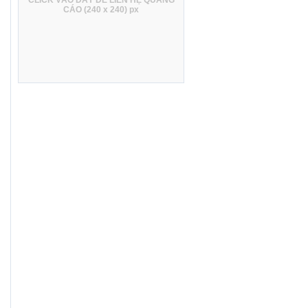
CLICK VÀO ĐÂY ĐỂ LIÊN HỆ QUẢNG
CÁO (240 x 240) px