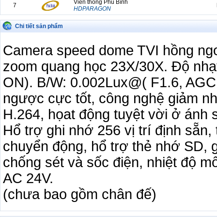
Viễn thông Phú Bình
7
HDPARAGON
Viễn thông Phú Bình
8
Chi tiết sản phẩm
HDPARAGON
Viễn thông Phú Bình
9
Camera speed dome TVI hồng ngoạ
HDPARAGON
Viễn thông Phú Bình
zoom quang học 23X/30X. Độ nhạ
10
HDPARAGON
ON). B/W: 0.002Lux@( F1.6, AGC 
Viễn thông Phú Bình
11
HDPARAGON
ngược cực tốt, công nghệ giảm nh
Viễn thông Phú Bình
12
HDPARAGON
H.264, họat động tuyệt vời ở ánh
Viễn thông Phú Bình
13
Hổ trợ ghi nhớ 256 vị trí định sẵn
HDPARAGON
Viễn thông Phú Bình
chuyển động, hổ trợ thẻ nhớ SD, 
14
HDPARAGON
chống sét và sốc điện, nhiệt độ 
Viễn thông Phú Bình
15
HDPARAGON
AC 24V.
Viễn thông Phú Bình
16
HDPARAGON
(chưa bao gồm chân đế)
Viễn thông Phú Bình
17
HDPARAGON