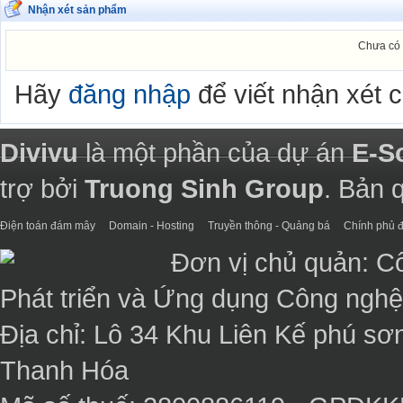
Viễn thông Phú Bình
Nhận xét sản phẩm
18
HDPARAGON
Viễn thông Phú Bình
Chưa có 
19
HDPARAGON
Viễn thông Phú Bình
Hãy
20
đăng nhập
để viết nhận xét 
HDPARAGON
Viễn thông Phú Bình
21
HDPARAGON
Divivu
là một phần của dự án
E-S
Viễn thông Phú Bình
22
HDPARAGON
trợ bởi
Truong Sinh Group
. Bản 
Điện toán đám mây
Domain - Hosting
Truyền thông - Quảng bá
Chính phủ đ
Đơn vị chủ quản: C
Phát triển và Ứng dụng Công ngh
Địa chỉ: Lô 34 Khu Liên Kế phú sơ
Thanh Hóa