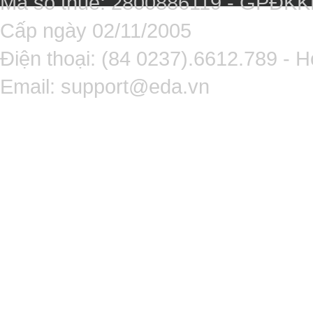
Mã số thuế: 2800886119 - GPĐK
Cấp ngày 02/11/2005
Điện thoại: (84 0237).6612.789 - H
Email:
support@eda.vn