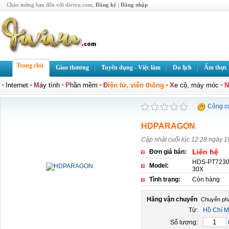
Chào mừng bạn đến với divivu.com,
Đăng ký
|
Đăng nhập
Trang chủ
Giao thương
Tuyển dụng - Việc làm
Du lịch
Ẩm thực
I
nternet
M
áy tính
P
hần mềm
Đ
iện tử, viễn thông
X
e cộ, máy móc
N
Công c
HDPARAGON
Cập nhật cuối lúc 12:28 ngày 1
Liên hệ
Đơn giá bán:
HDS-PT7230
Model:
30X
Tình trạng:
Còn hàng
Hãng vận chuyển
Từ:
Hồ Chí M
Số lượng: